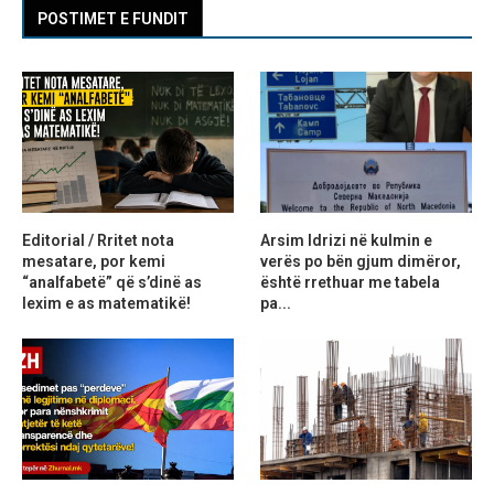
POSTIMET E FUNDIT
Editorial / Rritet nota
Arsim Idrizi në kulmin e
mesatare, por kemi
verës po bën gjum dimëror,
“analfabetë” që s’dinë as
është rrethuar me tabela
lexim e as matematikë!
pa...