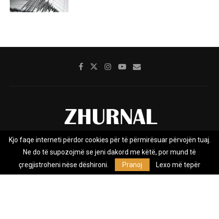
Kjo faqe interneti përdor cookies për të përmirësuar përvojën tuaj.
Rreth nesh
Impresumi
Marketing
Kontakt
Ne do të supozojmë se jeni dakord me këtë, por mund të
Privacy Policy
çregjistroheni nëse dëshironi.
Pranoj
Lexo më tepër
Zhurnal.mk është Agjenci e Lajmeve e pavarur, e themeluar në vitin
2009, që e mbulon Maqedoninë, Kosovën, Shqipërinë edhe lajmet
nga bota.
@2026 - All Right Reserved. Designed and Developed by