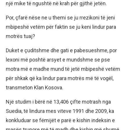
një mike të ngushtë në krah për gjithë jetën.
Por, çfarë nëse ne u themi se ju rrezikoni të jeni
mbipeshë vetëm për faktin se ju keni lindur para
motrës tuaj?
Duket e çuditshme dhe gati e pabesueshme, por
lexoni më poshtë arsyet e mundshme se pse
motra më e madhe mund të jetë mbipeshë vetëm
për shkak që ka lindur para motrës më të vogël,
transmeton Klan Kosova.
Një studim i bërë në 13,406 çifte motrash nga
Suedia, të lindura mes viteve 1991 dhe 2009, ka
konkluduar se fëmijët e parë e kishin indeksin e
masës trupore më të madh dhe kishin më shumë