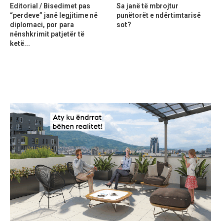
Editorial / Bisedimet pas
Sa janë të mbrojtur
“perdeve” janë legjitime në
punëtorët e ndërtimtarisë
diplomaci, por para
sot?
nënshkrimit patjetër të
ketë...