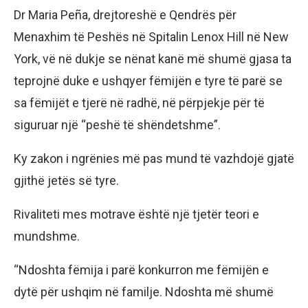
Dr Maria Peña, drejtoreshë e Qendrës për
Menaxhim të Peshës në Spitalin Lenox Hill në New
York, vë në dukje se nënat kanë më shumë gjasa ta
teprojnë duke e ushqyer fëmijën e tyre të parë se
sa fëmijët e tjerë në radhë, në përpjekje për të
siguruar një “peshë të shëndetshme”.
Ky zakon i ngrënies më pas mund të vazhdojë gjatë
gjithë jetës së tyre.
Rivaliteti mes motrave është një tjetër teori e
mundshme.
“Ndoshta fëmija i parë konkurron me fëmijën e
dytë për ushqim në familje. Ndoshta më shumë