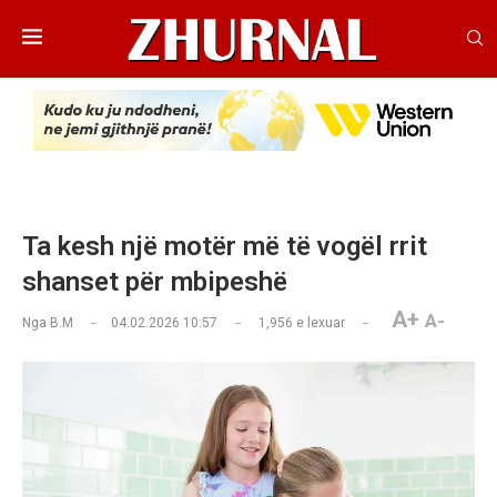
Ta kesh një motër më të vogël rrit
shanset për mbipeshë
A+
A-
Nga
B.M
04.02.2026 10:57
1,956
e lexuar