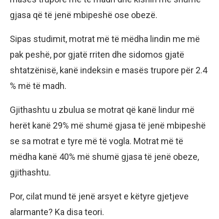
gjasa që të jenë mbipeshë ose obezë.
Sipas studimit, motrat më të mëdha lindin me më
pak peshë, por gjatë rriten dhe sidomos gjatë
shtatzënisë, kanë indeksin e masës trupore për 2.4
% më të madh.
Gjithashtu u zbulua se motrat që kanë lindur më
herët kanë 29% më shumë gjasa të jenë mbipeshë
se sa motrat e tyre më të vogla. Motrat më të
mëdha kanë 40% më shumë gjasa të jenë obeze,
gjithashtu.
Por, cilat mund të jenë arsyet e këtyre gjetjeve
alarmante? Ka disa teori.