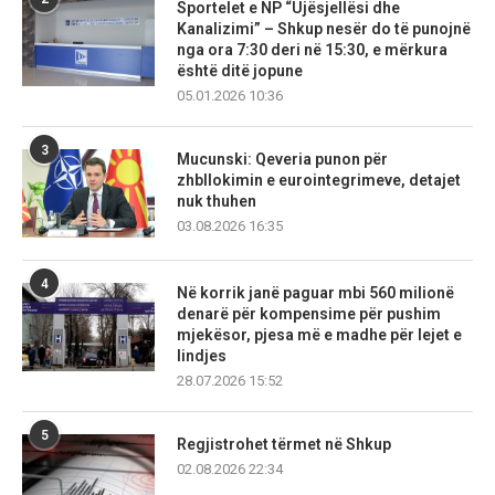
Sportelet e NP “Ujësjellësi dhe
Kanalizimi” – Shkup nesër do të punojnë
nga ora 7:30 deri në 15:30, e mërkura
është ditë jopune
05.01.2026 10:36
3
Mucunski: Qeveria punon për
zhbllokimin e eurointegrimeve, detajet
nuk thuhen
03.08.2026 16:35
4
Në korrik janë paguar mbi 560 milionë
denarë për kompensime për pushim
mjekësor, pjesa më e madhe për lejet e
lindjes
28.07.2026 15:52
5
Regjistrohet tërmet në Shkup
02.08.2026 22:34