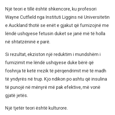
Një teori e tillë është shkencore, ku profesori
Wayne Cutfield nga Instituti Liggins në Universitetin
e Auckland thotë se enët e gjakut që furnizojnë me
lëndë ushqyese fetusin duket se janë më të holla
në shtatzëninë e parë.
Si rezultat, ekziston një reduktim i mundshëm i
furnizimit me lëndë ushqyese duke bërë që
foshnja të ketë rrezik të përqendrimit më të madh
të yndyrës në trup. Kjo ndikon po ashtu që insulina
të punojë në mënyrë më pak efektive, më vonë
gjatë jetës.
Një tjetër teori është kulturore.