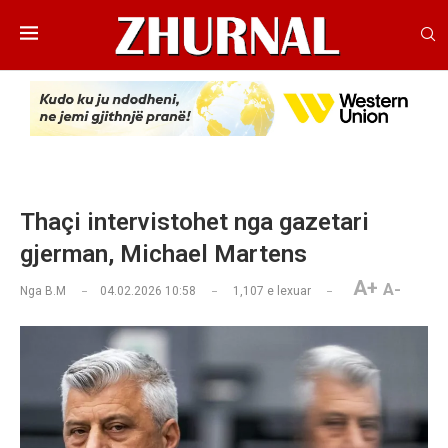
Thaçi intervistohet nga gazetari
gjerman, Michael Martens
A+
A-
Nga
B.M
04.02.2026 10:58
1,107
e lexuar