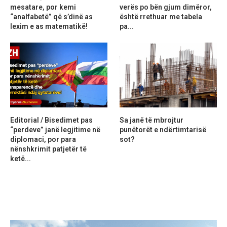
mesatare, por kemi
verës po bën gjum dimëror,
“analfabetë” që s’dinë as
është rrethuar me tabela
lexim e as matematikë!
pa...
Editorial / Bisedimet pas
Sa janë të mbrojtur
“perdeve” janë legjitime në
punëtorët e ndërtimtarisë
diplomaci, por para
sot?
nënshkrimit patjetër të
ketë...