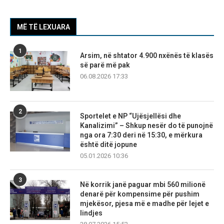
MË TË LEXUARA
1
Arsim, në shtator 4.900 nxënës të klasës
së parë më pak
06.08.2026 17:33
2
Sportelet e NP “Ujësjellësi dhe
Kanalizimi” – Shkup nesër do të punojnë
nga ora 7:30 deri në 15:30, e mërkura
është ditë jopune
05.01.2026 10:36
3
Në korrik janë paguar mbi 560 milionë
denarë për kompensime për pushim
mjekësor, pjesa më e madhe për lejet e
lindjes