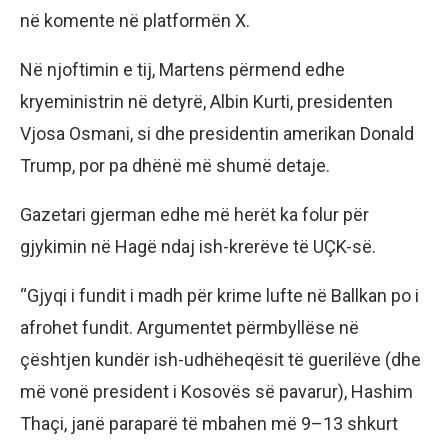
në komente në platformën X.
Në njoftimin e tij, Martens përmend edhe
kryeministrin në detyrë, Albin Kurti, presidenten
Vjosa Osmani, si dhe presidentin amerikan Donald
Trump, por pa dhënë më shumë detaje.
Gazetari gjerman edhe më herët ka folur për
gjykimin në Hagë ndaj ish-krerëve të UÇK-së.
“Gjyqi i fundit i madh për krime lufte në Ballkan po i
afrohet fundit. Argumentet përmbyllëse në
çështjen kundër ish-udhëheqësit të guerilëve (dhe
më vonë president i Kosovës së pavarur), Hashim
Thaçi, janë paraparë të mbahen më 9–13 shkurt