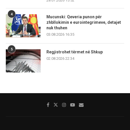
28.07.2026 15:52
4
Mucunski: Qeveria punon për
zhbllokimin e eurointegrimeve, detajet
nuk thuhen
03.08.2026 16:35
5
Regjistrohet tërmet në Shkup
02.08.2026 22:34