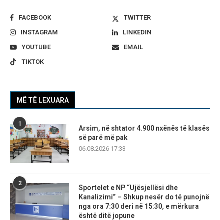
FACEBOOK
TWITTER
INSTAGRAM
LINKEDIN
YOUTUBE
EMAIL
TIKTOK
MË TË LEXUARA
1
Arsim, në shtator 4.900 nxënës të klasës
së parë më pak
06.08.2026 17:33
2
Sportelet e NP “Ujësjellësi dhe
Kanalizimi” – Shkup nesër do të punojnë
nga ora 7:30 deri në 15:30, e mërkura
është ditë jopune