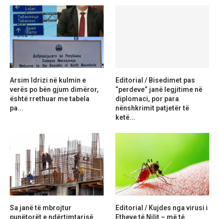
Arsim Idrizi në kulmin e
Editorial / Bisedimet pas
verës po bën gjum dimëror,
“perdeve” janë legjitime në
është rrethuar me tabela
diplomaci, por para
pa...
nënshkrimit patjetër të
ketë...
Sa janë të mbrojtur
Editorial / Kujdes nga virusi i
punëtorët e ndërtimtarisë
Etheve të Nilit – më të