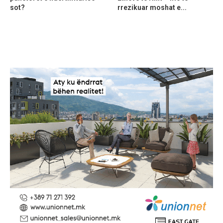
sot?
rrezikuar moshat e...