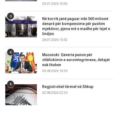
05.01.2026 10:36
3
Në korrik janë paguar mbi 560 milionë
denarë për kompensime për pushim
mjekësor, pjesa më e madhe për lejet e
lindjes
28.07.2026 15:52
4
Mucunski: Qeveria punon për
zhbllokimin e eurointegrimeve, detajet
nuk thuhen
03.08.2026 16:35
5
Regjistrohet tërmet në Shkup
02.08.2026 22:34