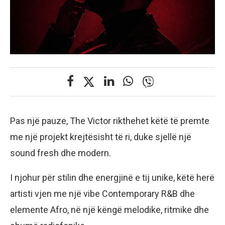
Pas një pauze, The Victor rikthehet këtë të premte
me një projekt krejtësisht të ri, duke sjellë një
sound fresh dhe modern.
I njohur për stilin dhe energjinë e tij unike, këtë herë
artisti vjen me një vibe Contemporary R&B dhe
elemente Afro, në një këngë melodike, ritmike dhe