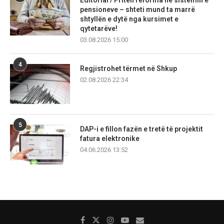
Editorial / Priten reforma në sistemin e
pensioneve – shteti mund ta marrë
shtyllën e dytë nga kursimet e
qytetarëve!
03.08.2026 15:00
4
Regjistrohet tërmet në Shkup
02.08.2026 22:34
5
DAP-i e fillon fazën e tretë të projektit
fatura elektronike
04.06.2026 13:52