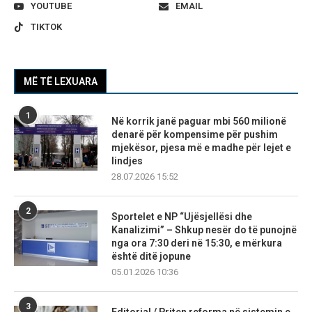
YOUTUBE
EMAIL
TIKTOK
MË TË LEXUARA
1
Në korrik janë paguar mbi 560 milionë
denarë për kompensime për pushim
mjekësor, pjesa më e madhe për lejet e
lindjes
28.07.2026 15:52
2
Sportelet e NP “Ujësjellësi dhe
Kanalizimi” – Shkup nesër do të punojnë
nga ora 7:30 deri në 15:30, e mërkura
është ditë jopune
05.01.2026 10:36
3