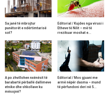
Sa janë të mbrojtur
Editorial / Kujdes nga virusi i
punëtorët e ndërtimtarisë
Etheve të Nilit – më të
sot?
rrezikuar moshat e...
A po zhvillohen nxënësit të
Editorial / Mos gjuani me
barabartë përballë dallimeve
armë nëpër dasma – mund
etnike dhe shkollave ku
të përfundoni deri në 5...
mësojnë?