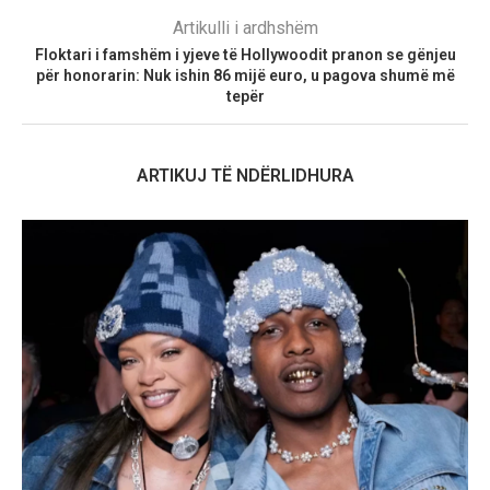
Artikulli i ardhshëm
Floktari i famshëm i yjeve të Hollywoodit pranon se gënjeu
për honorarin: Nuk ishin 86 mijë euro, u pagova shumë më
tepër
ARTIKUJ TË NDËRLIDHURA