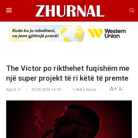
The Victor po rikthehet fuqishëm me
një super projekt të ri këtë të premte
A+
A-
Nga
D. V.
20.05.2026 16:29
1,468
e lexuar