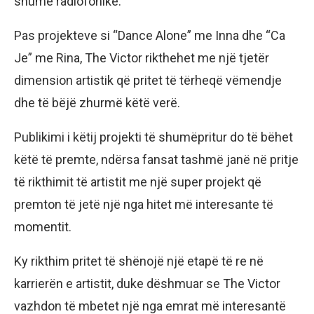
shumë radiofonike.
Pas projekteve si “Dance Alone” me Inna dhe “Ca
Je” me Rina, The Victor rikthehet me një tjetër
dimension artistik që pritet të tërheqë vëmendje
dhe të bëjë zhurmë këtë verë.
Publikimi i këtij projekti të shumëpritur do të bëhet
këtë të premte, ndërsa fansat tashmë janë në pritje
të rikthimit të artistit me një super projekt që
premton të jetë një nga hitet më interesante të
momentit.
Ky rikthim pritet të shënojë një etapë të re në
karrierën e artistit, duke dëshmuar se The Victor
vazhdon të mbetet një nga emrat më interesantë