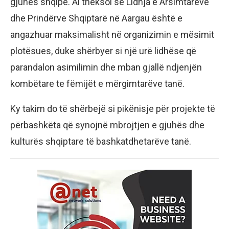
gjuhës shqipe. Ai theksoi se Lidhja e Arsimtarëve
dhe Prindërve Shqiptarë në Aargau është e
angazhuar maksimalisht në organizimin e mësimit
plotësues, duke shërbyer si një urë lidhëse që
parandalon asimilimin dhe mban gjallë ndjenjën
kombëtare te fëmijët e mërgimtarëve tanë.
Ky takim do të shërbejë si pikënisje për projekte të
përbashkëta që synojnë mbrojtjen e gjuhës dhe
kulturës shqiptare të bashkatdhetarëve tanë.