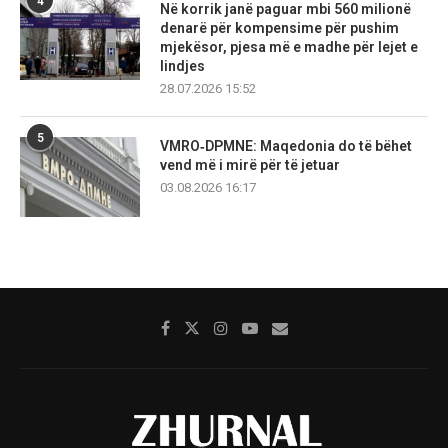
4
Në korrik janë paguar mbi 560 milionë
denarë për kompensime për pushim
mjekësor, pjesa më e madhe për lejet e
lindjes
28.07.2026 15:52
5
VMRO‑DPMNE: Maqedonia do të bëhet
vend më i mirë për të jetuar
03.08.2026 16:17