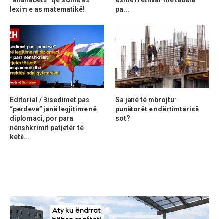
lexim e as matematikë!
pa...
Editorial / Bisedimet pas
Sa janë të mbrojtur
“perdeve” janë legjitime në
punëtorët e ndërtimtarisë
diplomaci, por para
sot?
nënshkrimit patjetër të
ketë...