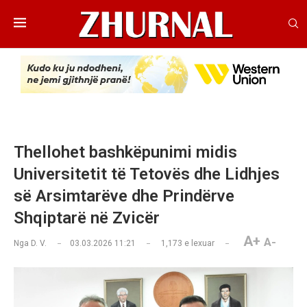
Thellohet bashkëpunimi midis
Universitetit të Tetovës dhe Lidhjes
së Arsimtarëve dhe Prindërve
Shqiptarë në Zvicër
A+
A-
Nga
D. V.
03.03.2026 11:21
1,173
e lexuar