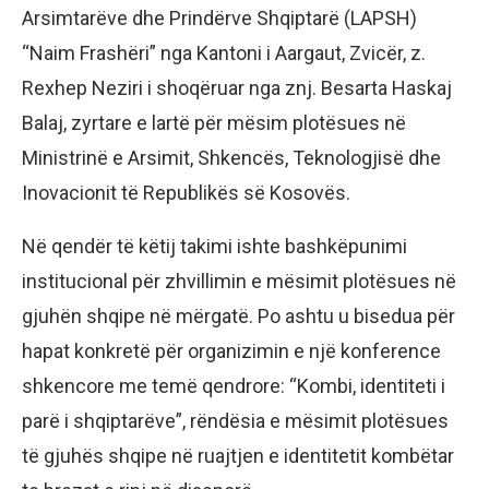
Arsimtarëve dhe Prindërve Shqiptarë (LAPSH)
“Naim Frashëri” nga Kantoni i Aargaut, Zvicër, z.
Rexhep Neziri i shoqëruar nga znj. Besarta Haskaj
Balaj, zyrtare e lartë për mësim plotësues në
Ministrinë e Arsimit, Shkencës, Teknologjisë dhe
Inovacionit të Republikës së Kosovës.
Në qendër të këtij takimi ishte bashkëpunimi
institucional për zhvillimin e mësimit plotësues në
gjuhën shqipe në mërgatë. Po ashtu u bisedua për
hapat konkretë për organizimin e një konference
shkencore me temë qendrore: “Kombi, identiteti i
parë i shqiptarëve”, rëndësia e mësimit plotësues
të gjuhës shqipe në ruajtjen e identitetit kombëtar