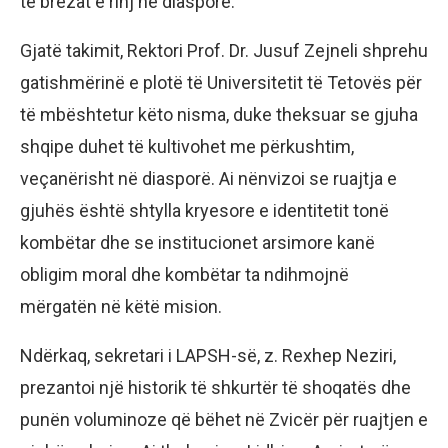
te brezat e rinj në diasporë.
Gjatë takimit, Rektori Prof. Dr. Jusuf Zejneli shprehu
gatishmërinë e plotë të Universitetit të Tetovës për
të mbështetur këto nisma, duke theksuar se gjuha
shqipe duhet të kultivohet me përkushtim,
veçanërisht në diasporë. Ai nënvizoi se ruajtja e
gjuhës është shtylla kryesore e identitetit tonë
kombëtar dhe se institucionet arsimore kanë
obligim moral dhe kombëtar ta ndihmojnë
mërgatën në këtë mision.
Ndërkaq, sekretari i LAPSH-së, z. Rexhep Neziri,
prezantoi një historik të shkurtër të shoqatës dhe
punën voluminoze që bëhet në Zvicër për ruajtjen e