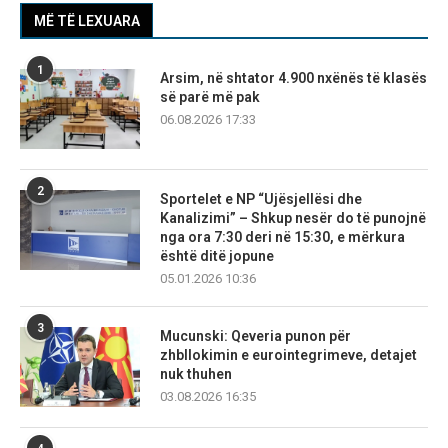
MË TË LEXUARA
1
Arsim, në shtator 4.900 nxënës të klasës
së parë më pak
06.08.2026 17:33
2
Sportelet e NP “Ujësjellësi dhe
Kanalizimi” – Shkup nesër do të punojnë
nga ora 7:30 deri në 15:30, e mërkura
është ditë jopune
05.01.2026 10:36
3
Mucunski: Qeveria punon për
zhbllokimin e eurointegrimeve, detajet
nuk thuhen
03.08.2026 16:35