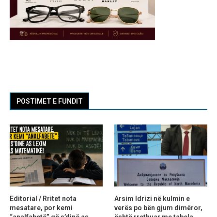
POSTIMET E FUNDIT
Editorial / Rritet nota
Arsim Idrizi në kulmin e
mesatare, por kemi
verës po bën gjum dimëror,
“analfabetë” që s’dinë as
është rrethuar me tabela