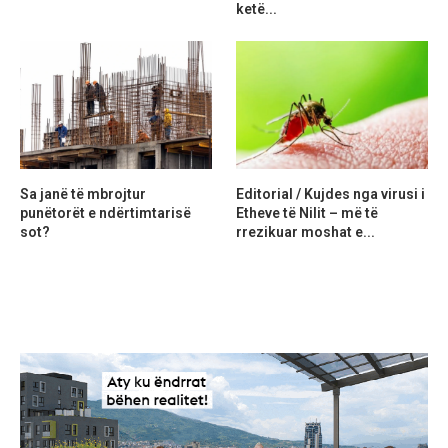
ketë...
Sa janë të mbrojtur
Editorial / Kujdes nga virusi i
punëtorët e ndërtimtarisë
Etheve të Nilit – më të
sot?
rrezikuar moshat e...