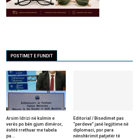
POSTIMET E FUNDIT
Arsim Idrizi në kulmin e
Editorial / Bisedimet pas
verës po bën gjum dimëror,
“perdeve” janë legjitime në
është rrethuar me tabela
diplomaci, por para
pa...
nënshkrimit patjetër të