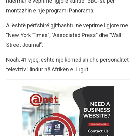
ndërmarrë veprime ligjore kundër BBC-së për
montazhin e një programi Panorama.
Ai është përfshirë gjithashtu në veprime ligjore me
”New York Times”, ”Associated Press” dhe ”Wall
Street Journal”.
Noah, 41 vjeç, është një komedian dhe personalitet
televiziv i lindur në Afrikën e Jugut.