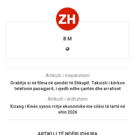
B.M
Artikulli i mëparshëm
Grabitje si në filma në qendër të Shkupit: Taksisti i kërkon
telefonin pasagjerit, i vjedh edhe çantën dhe arratiset
Artikulli i ardhshëm
Xizang i Kinës synon rritje ekonomike me cilësi të lartë në
vitin 2026
ARTIKUJ TË NDËRLIDHURA