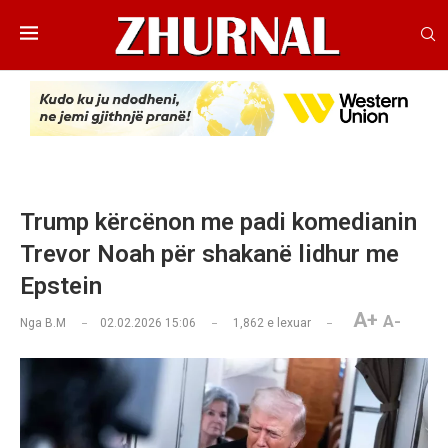
Trump kërcënon me padi komedianin
Trevor Noah për shakanë lidhur me
Epstein
A+
A-
Nga
B.M
02.02.2026 15:06
1,862
e lexuar