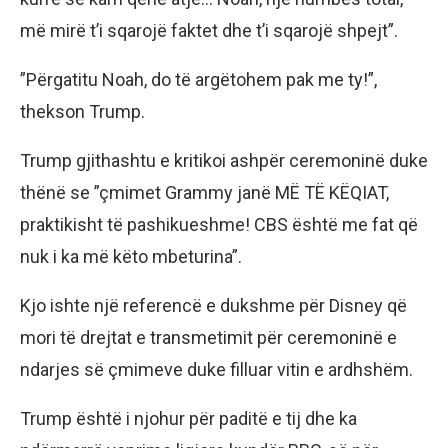
më mirë t’i sqarojë faktet dhe t’i sqarojë shpejt”.
”Përgatitu Noah, do të argëtohem pak me ty!”,
thekson Trump.
Trump gjithashtu e kritikoi ashpër ceremoninë duke
thënë se ”çmimet Grammy janë MË TË KËQIAT,
praktikisht të pashikueshme! CBS është me fat që
nuk i ka më këto mbeturina”.
Kjo ishte një referencë e dukshme për Disney që
mori të drejtat e transmetimit për ceremoninë e
ndarjes së çmimeve duke filluar vitin e ardhshëm.
Trump është i njohur për paditë e tij dhe ka