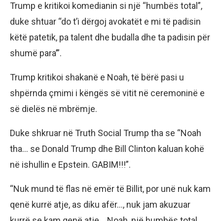
Trump e kritikoi komedianin si një “humbës total”,
duke shtuar “do t’i dërgoj avokatët e mi të padisin
këtë patetik, pa talent dhe budalla dhe ta padisin për
shumë para’”.
Trump kritikoi shakanë e Noah, të bërë pasi u
shpërnda çmimi i këngës së vitit në ceremoninë e
së dielës në mbrëmje.
Duke shkruar në Truth Social Trump tha se “Noah
tha… se Donald Trump dhe Bill Clinton kaluan kohë
në ishullin e Epstein. GABIM!!!”.
“Nuk mund të flas në emër të Billit, por unë nuk kam
qenë kurrë atje, as diku afër…, nuk jam akuzuar
kurrë se kam qenë atje… Noah, një humbës total,