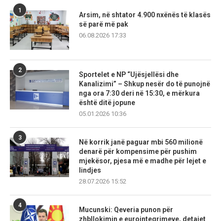
1
Arsim, në shtator 4.900 nxënës të klasës
së parë më pak
06.08.2026 17:33
2
Sportelet e NP “Ujësjellësi dhe
Kanalizimi” – Shkup nesër do të punojnë
nga ora 7:30 deri në 15:30, e mërkura
është ditë jopune
05.01.2026 10:36
3
Në korrik janë paguar mbi 560 milionë
denarë për kompensime për pushim
mjekësor, pjesa më e madhe për lejet e
lindjes
28.07.2026 15:52
4
Mucunski: Qeveria punon për
zhbllokimin e eurointegrimeve, detajet