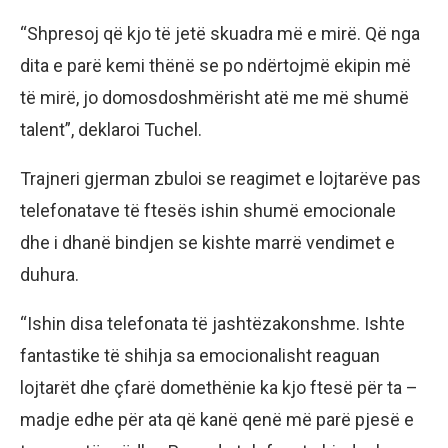
“Shpresoj që kjo të jetë skuadra më e mirë. Që nga
dita e parë kemi thënë se po ndërtojmë ekipin më
të mirë, jo domosdoshmërisht atë me më shumë
talent”, deklaroi Tuchel.
Trajneri gjerman zbuloi se reagimet e lojtarëve pas
telefonatave të ftesës ishin shumë emocionale
dhe i dhanë bindjen se kishte marrë vendimet e
duhura.
“Ishin disa telefonata të jashtëzakonshme. Ishte
fantastike të shihja sa emocionalisht reaguan
lojtarët dhe çfarë domethënie ka kjo ftesë për ta –
madje edhe për ata që kanë qenë më parë pjesë e