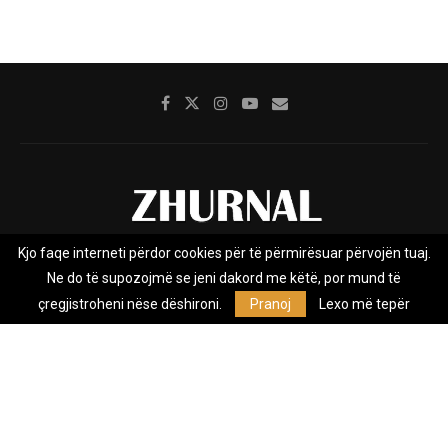
Kjo faqe interneti përdor cookies për të përmirësuar përvojën tuaj.
Rreth nesh
Impresumi
Marketing
Kontakt
Ne do të supozojmë se jeni dakord me këtë, por mund të
Privacy Policy
çregjistroheni nëse dëshironi.
Pranoj
Lexo më tepër
Zhurnal.mk është Agjenci e Lajmeve e pavarur, e themeluar në vitin
2009, që e mbulon Maqedoninë, Kosovën, Shqipërinë edhe lajmet
nga bota.
@2026 - All Right Reserved. Designed and Developed by
Anet.Com.Mk