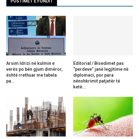
POSTIMET E FUNDIT
Arsim Idrizi në kulmin e
Editorial / Bisedimet pas
verës po bën gjum dimëror,
“perdeve” janë legjitime në
është rrethuar me tabela
diplomaci, por para
pa...
nënshkrimit patjetër të
ketë...