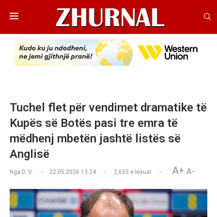
Tuchel flet për vendimet dramatike të
Kupës së Botës pasi tre emra të
mëdhenj mbetën jashtë listës së
Anglisë
A+
A-
Nga
D. V.
22.05.2026 13:24
2,655
e lexuar