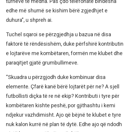
turneve të mëdha. Pas çdo telefonate bindesha
edhe më shumë se kishim bërë zgjedhjet e
duhura”, u shpreh ai.
Tuchel sqaroi se përzgjedhja u bazua në disa
faktorë të rëndësishëm, duke përfshirë kontributin
e lojtarëve me kombëtaren, formën me klubet dhe
paraqitjet gjatë grumbullimeve.
“Skuadra u përzgjodh duke kombinuar disa
elemente. Çfarë kanë bërë lojtarët për ne? A sjell
futbollisti diçka të re në ekip? Kontributi i tyre për
kombëtaren kishte peshë, por gjithashtu i kemi
ndjekur vazhdimisht. Ajo që bëjnë te klubet e tyre
nuk kalon kurrë në plan të dytë. Edhe ajo që ndodh