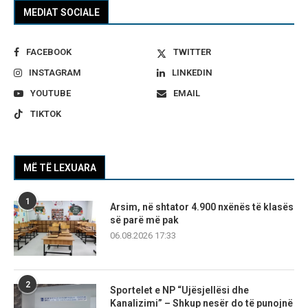
MEDIAT SOCIALE
FACEBOOK
TWITTER
INSTAGRAM
LINKEDIN
YOUTUBE
EMAIL
TIKTOK
MË TË LEXUARA
1
Arsim, në shtator 4.900 nxënës të klasës
së parë më pak
06.08.2026 17:33
2
Sportelet e NP “Ujësjellësi dhe
Kanalizimi” – Shkup nesër do të punojnë