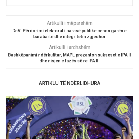
Artikulli i mëparshëm
DnV: Përdorimi elektoral i parasë publike cenon garën e
barabartë dhe integritetin zgjedhor
Artikulli i ardhshëm
Bashkëpunimi ndërkufitar, MAPL prezanton sukseset e IPA II
dhe nisjen e fazës së re IPA III
ARTIKUJ TË NDËRLIDHURA