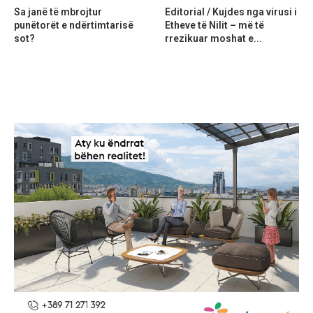
Sa janë të mbrojtur
Editorial / Kujdes nga virusi i
punëtorët e ndërtimtarisë
Etheve të Nilit – më të
sot?
rrezikuar moshat e...