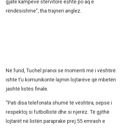
gjatë kampeve stërvitore është po aq e
rëndësishme”, tha trajneri anglez.
Në fund, Tuchel pranoi se momenti më i vështirë
ishte t’u komunikonte lajmin lojtarëve që mbetën
jashtë listës finale.
“Pati disa telefonata shumë të vështira, sepse i
respektoj si futbollistë dhe si njerëz. Të gjithë
lojtarët në listën paraprake prej 55 emrash e