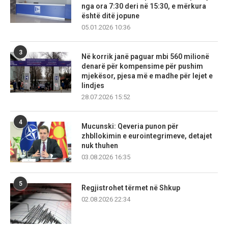
nga ora 7:30 deri në 15:30, e mërkura
është ditë jopune
05.01.2026 10:36
3
Në korrik janë paguar mbi 560 milionë
denarë për kompensime për pushim
mjekësor, pjesa më e madhe për lejet e
lindjes
28.07.2026 15:52
4
Mucunski: Qeveria punon për
zhbllokimin e eurointegrimeve, detajet
nuk thuhen
03.08.2026 16:35
5
Regjistrohet tërmet në Shkup
02.08.2026 22:34