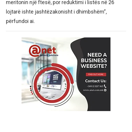
meritonin një ftesë, por reduktimi i listës në 26
lojtarë ishte jashtëzakonisht i dhimbshëm”,
përfundoi ai.