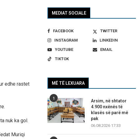
MEDIAT SOCIALE
FACEBOOK
TWITTER
INSTAGRAM
LINKEDIN
YOUTUBE
EMAIL
TIKTOK
MË TË LEXUARA
ur edhe rastet
1
Arsim, në shtator
re.
4.900 nxënës të
klasës së parë më
pak
ta nuk ka gol.
06.08.2026 17:33
 Vedat Muriqi