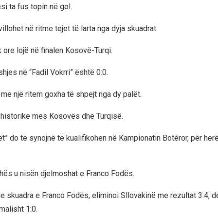
i ta fus topin në gol.
llohet në ritme tejet të larta nga dyja skuadrat.
 ore lojë në finalen Kosovë-Turqi.
shjes në “Fadil Vokrri” është 0:0.
 me një ritem goxha të shpejt nga dy palët.
ja historike mes Kosovës dhe Turqisë.
t” do të synojnë të kualifikohen në Kampionatin Botëror, për her
hës u nisën djelmoshat e Franco Fodës.
e skuadra e Franco Fodës, eliminoi Sllovakinë me rezultat 3:4, de
alisht 1:0.