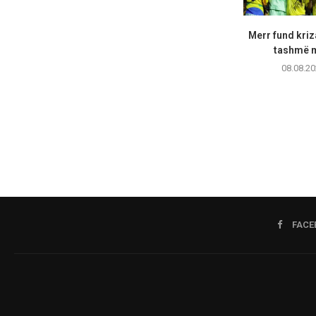
Merr fund kriz
tashmë m
08.08.20
FACE