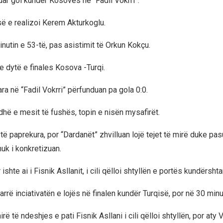
uar gol kundër Kosovës në “Fadil Vokrri”.
së e realizoi Kerem Akturkoglu.
nutin e 53-të, pas asistimit të Orkun Kokçu.
e dytë e finales Kosova -Turqi.
ra në “Fadil Vokrri” përfunduan pa gola 0:0.
dhë e mesit të fushës, topin e nisën mysafirët.
ë paprekura, por “Dardanët” zhvilluan lojë tejet të mirë duke pas
nuk i konkretizuan.
shte ai i Fisnik Asllanit, i cili qëlloi shtyllën e portës kundërshta
rë inciativatën e lojës në finalen kundër Turqisë, por në 30 minu
rë të ndeshjes e pati Fisnik Asllani i cili qëlloi shtyllën, por aty