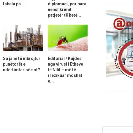
tabela pa...
diplomaci, por para
nënshkrimit
patjetër të ketë...
Sa janë të mbrojtur
Editorial / Kujdes
punëtorët e
nga virusi i Etheve
ndërtimtarisë sot?
të Nilit – më të
rrezikuar moshat
e...