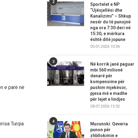
2
Sportelet e NP
“Ujësjellësi dhe
Kanalizimi” – Shkup
nesër do të punojnë
nga ora 7:30 deri në
15:30, e mërkura
është ditë jopune
05.01.2026 10:36
3
Në korrik janë paguar
mbi 560 milionë
denarë për
kompensime për
ën e parë në
pushim mjekësor,
pjesa më e madhe
për lejet e lindjes
28.07.2026 15:52
4
risa Turqia
Mucunski: Qeveria
punon për
zhbllokimin e