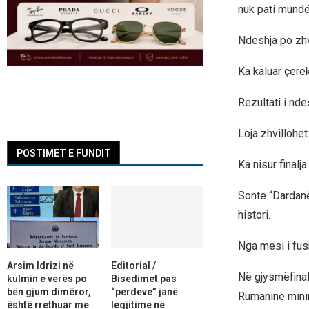
nuk pati mundës
Ndeshja po zhvi
Ka kaluar çerek
Rezultati i nde
Loja zhvillohet
POSTIMET E FUNDIT
Ka nisur final
Sonte “Dardanë
histori.
Nga mesi i fus
Arsim Idrizi në
Editorial /
Në gjysmëfinal
kulmin e verës po
Bisedimet pas
bën gjum dimëror,
“perdeve” janë
Rumaninë minim
është rrethuar me
legjitime në