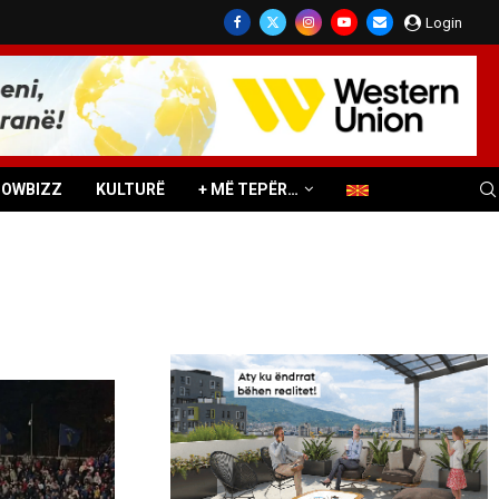
Login
HOWBIZZ
KULTURË
+ MË TEPËR…