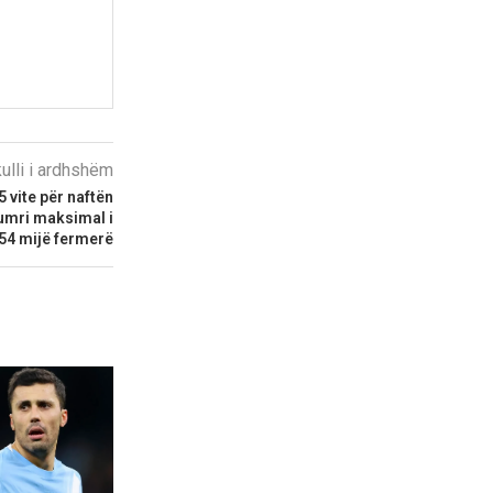
kulli i ardhshëm
 vite për naftën
Numri maksimal i
 54 mijë fermerë