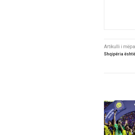
Artikulli i më
Shqipëria ësht