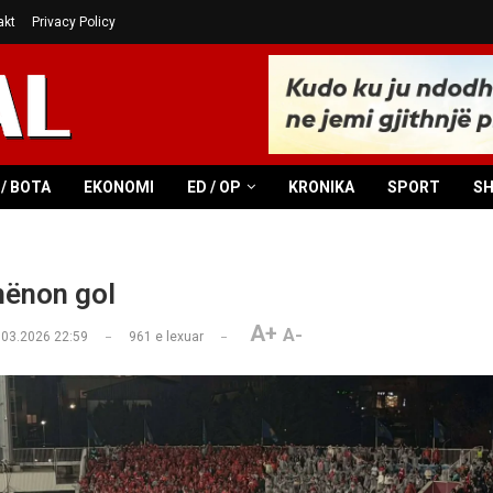
akt
Privacy Policy
/ BOTA
EKONOMI
ED / OP
KRONIKA
SPORT
S
hënon gol
A+
A-
.03.2026 22:59
961
e lexuar