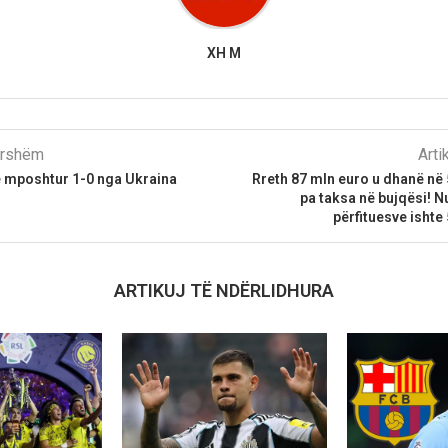
XH M
parshëm
Arti
ë mposhtur 1-0 nga Ukraina
Rreth 87 mln euro u dhanë në 5
pa taksa në bujqësi! 
përfituesve ishte
ARTIKUJ TË NDËRLIDHURA