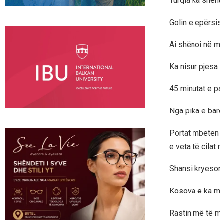
Turqia ka shën
Golin e epërsi
Ai shënoi në mi
Ka nisur pjesa 
45 minutat e pa
Nga pika e bar
Portat mbeten t
e veta të cilat 
Shansi kryesor i
Kosova e ka mar
Rastin më të mi