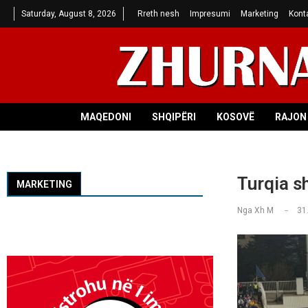
Saturday, August 8, 2026
Rreth nesh
Impresumi
Marketing
Kont
MAQEDONI
SHQIPËRI
KOSOVË
RAJON 
Turqia s
MARKETING
Nga
Xh M
31