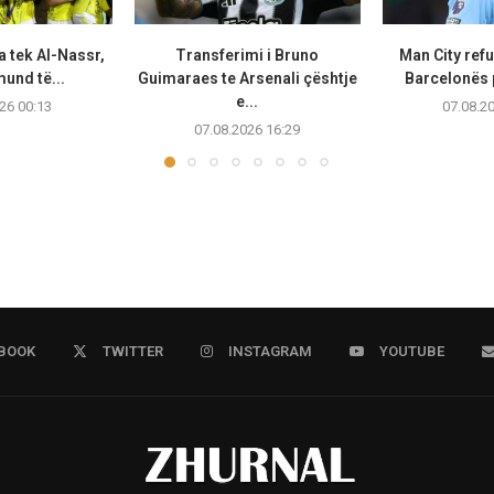
a tek Al-Nassr,
Transferimi i Bruno
Man City ref
und të...
Guimaraes te Arsenali çështje
Barcelonës p
e...
26 00:13
07.08.2
07.08.2026 16:29
BOOK
TWITTER
INSTAGRAM
YOUTUBE