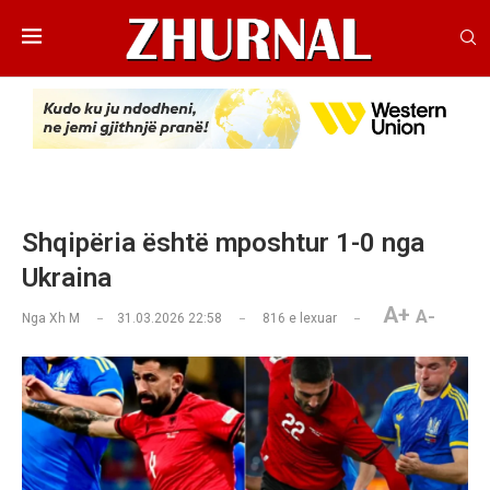
Shqipëria është mposhtur 1-0 nga
Ukraina
A+
A-
Nga
Xh M
31.03.2026 22:58
816
e lexuar