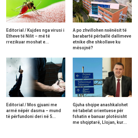
Editorial / Kujdes nga virusi i
A po zhvillohen nxënësit të
Etheve të Nilit – më të
barabartë përballë dallimeve
rrezikuar moshat e...
etnike dhe shkollave ku
mësojnë?
Editorial / Mos gjuani me
Gjuha shqipe anashkalohet
armë nëpër dasma – mund
në tabelat orientuese për
të përfundoni deri në 5...
fshatin e banuar plotësisht
me shqiptarë, Llojan, kur...