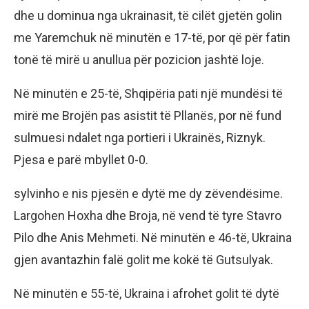
dhe u dominua nga ukrainasit, të cilët gjetën golin
me Yaremchuk në minutën e 17-të, por që për fatin
tonë të mirë u anullua për pozicion jashtë loje.
Në minutën e 25-të, Shqipëria pati një mundësi të
mirë me Brojën pas asistit të Pllanës, por në fund
sulmuesi ndalet nga portieri i Ukrainës, Riznyk.
Pjesa e parë mbyllet 0-0.
sylvinho e nis pjesën e dytë me dy zëvendësime.
Largohen Hoxha dhe Broja, në vend të tyre Stavro
Pilo dhe Anis Mehmeti. Në minutën e 46-të, Ukraina
gjen avantazhin falë golit me kokë të Gutsulyak.
Në minutën e 55-të, Ukraina i afrohet golit të dytë