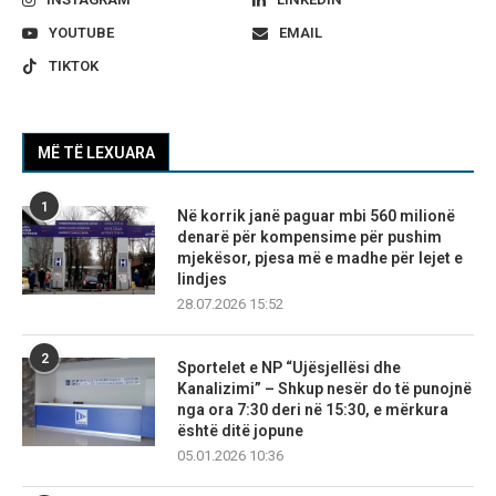
YOUTUBE
EMAIL
TIKTOK
MË TË LEXUARA
1
Në korrik janë paguar mbi 560 milionë
denarë për kompensime për pushim
mjekësor, pjesa më e madhe për lejet e
lindjes
28.07.2026 15:52
2
Sportelet e NP “Ujësjellësi dhe
Kanalizimi” – Shkup nesër do të punojnë
nga ora 7:30 deri në 15:30, e mërkura
është ditë jopune
05.01.2026 10:36