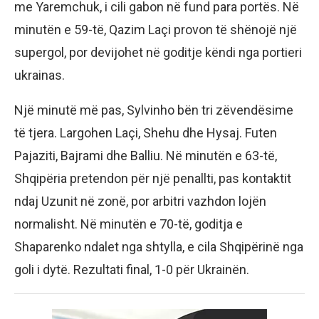
me Yaremchuk, i cili gabon në fund para portës. Në
minutën e 59-të, Qazim Laçi provon të shënojë një
supergol, por devijohet në goditje këndi nga portieri
ukrainas.
Një minutë më pas, Sylvinho bën tri zëvendësime
të tjera. Largohen Laçi, Shehu dhe Hysaj. Futen
Pajaziti, Bajrami dhe Balliu. Në minutën e 63-të,
Shqipëria pretendon për një penallti, pas kontaktit
ndaj Uzunit në zonë, por arbitri vazhdon lojën
normalisht. Në minutën e 70-të, goditja e
Shaparenko ndalet nga shtylla, e cila Shqipërinë nga
goli i dytë. Rezultati final, 1-0 për Ukrainën.