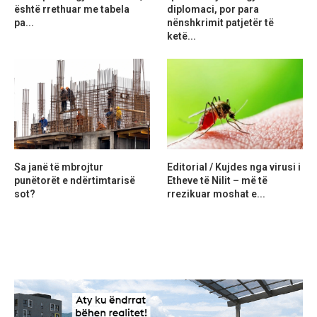
është rrethuar me tabela
diplomaci, por para
pa...
nënshkrimit patjetër të
ketë...
Sa janë të mbrojtur
Editorial / Kujdes nga virusi i
punëtorët e ndërtimtarisë
Etheve të Nilit – më të
sot?
rrezikuar moshat e...