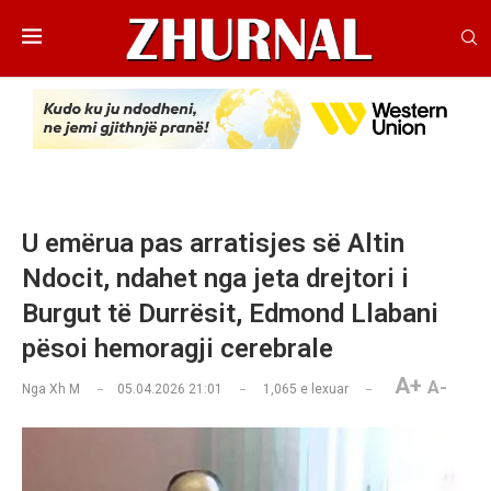
U emërua pas arratisjes së Altin
Ndocit, ndahet nga jeta drejtori i
Burgut të Durrësit, Edmond Llabani
pësoi hemoragji cerebrale
A+
A-
Nga
Xh M
05.04.2026 21:01
1,065
e lexuar