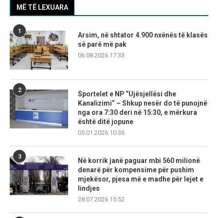
MË TË LEXUARA
1
Arsim, në shtator 4.900 nxënës të klasës
së parë më pak
06.08.2026 17:33
2
Sportelet e NP “Ujësjellësi dhe
Kanalizimi” – Shkup nesër do të punojnë
nga ora 7:30 deri në 15:30, e mërkura
është ditë jopune
05.01.2026 10:36
3
Në korrik janë paguar mbi 560 milionë
denarë për kompensime për pushim
mjekësor, pjesa më e madhe për lejet e
lindjes
28.07.2026 15:52