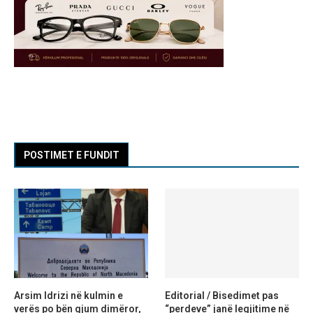
POSTIMET E FUNDIT
Arsim Idrizi në kulmin e
Editorial / Bisedimet pas
verës po bën gjum dimëror,
“perdeve” janë legjitime në