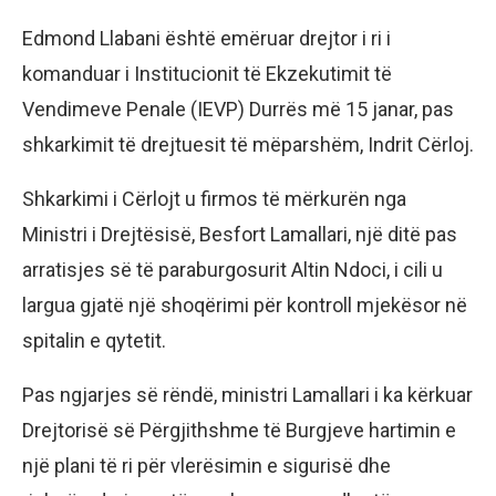
Edmond Llabani është emëruar drejtor i ri i
komanduar i Institucionit të Ekzekutimit të
Vendimeve Penale (IEVP) Durrës më 15 janar, pas
shkarkimit të drejtuesit të mëparshëm, Indrit Cërloj.
Shkarkimi i Cërlojt u firmos të mërkurën nga
Ministri i Drejtësisë, Besfort Lamallari, një ditë pas
arratisjes së të paraburgosurit Altin Ndoci, i cili u
largua gjatë një shoqërimi për kontroll mjekësor në
spitalin e qytetit.
Pas ngjarjes së rëndë, ministri Lamallari i ka kërkuar
Drejtorisë së Përgjithshme të Burgjeve hartimin e
një plani të ri për vlerësimin e sigurisë dhe