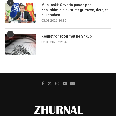
4
Mucunski: Qeveria punon për
zhbllokimin e eurointegrimeve, detajet
nuk thuhen
03.08.2026 16:35
5
Regjistrohet tërmet në Shkup
02.08.2026 22:34