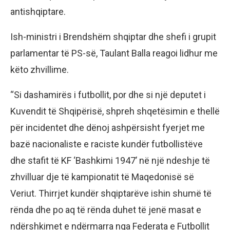
antishqiptare.
Ish-ministri i Brendshëm shqiptar dhe shefi i grupit
parlamentar të PS-së, Taulant Balla reagoi lidhur me
këto zhvillime.
“Si dashamirës i futbollit, por dhe si një deputet i
Kuvendit të Shqipërisë, shpreh shqetësimin e thellë
për incidentet dhe dënoj ashpërsisht fyerjet me
bazë nacionaliste e raciste kundër futbollistëve
dhe stafit të KF ‘Bashkimi 1947’ në një ndeshje të
zhvilluar dje të kampionatit të Maqedonisë së
Veriut. Thirrjet kundër shqiptarëve ishin shumë të
rënda dhe po aq të rënda duhet të jenë masat e
ndërshkimet e ndërmarra nga Federata e Futbollit