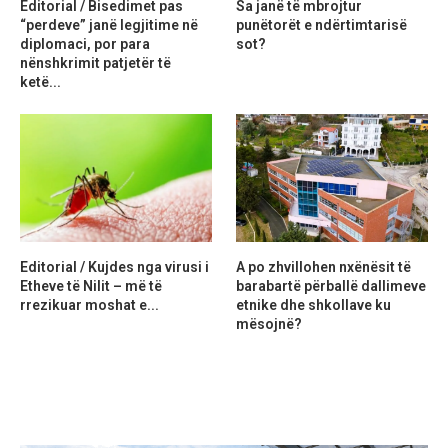
Editorial / Bisedimet pas
Sa janë të mbrojtur
“perdeve” janë legjitime në
punëtorët e ndërtimtarisë
diplomaci, por para
sot?
nënshkrimit patjetër të
ketë...
Editorial / Kujdes nga virusi i
A po zhvillohen nxënësit të
Etheve të Nilit – më të
barabartë përballë dallimeve
rrezikuar moshat e...
etnike dhe shkollave ku
mësojnë?