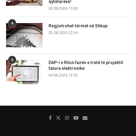
qytetarëve!
03.08.2026 15:00
4
Regjistrohet tërmet në Shkup
02.08.2026 22:34
5
DAP-i e fillon fazën e tretë të projektit
fatura elektronike
04.06.2026 13:52