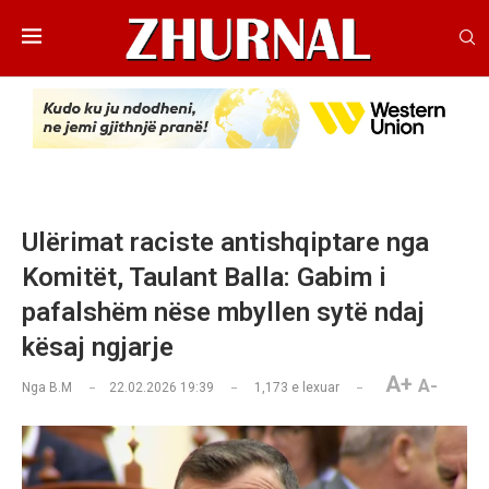
Ulërimat raciste antishqiptare nga
Komitët, Taulant Balla: Gabim i
pafalshëm nëse mbyllen sytë ndaj
kësaj ngjarje
A+
A-
Nga
B.M
22.02.2026 19:39
1,173
e lexuar