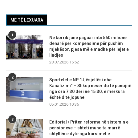
MË TË LEXUARA
1
Në korrik janë paguar mbi 560 milionë
denarë për kompensime për pushim
mjekësor, pjesa më e madhe për lejet e
lindjes
28.07.2026 15:52
2
Sportelet e NP “Ujësjellësi dhe
Kanalizimi” – Shkup nesër do të punojnë
nga ora 7:30 deri në 15:30, e mërkura
është ditë jopune
05.01.2026 10:36
3
Editorial / Priten reforma në sistemin e
pensioneve – shteti mund ta marrë
shtyllën e dytë nga kursimet e