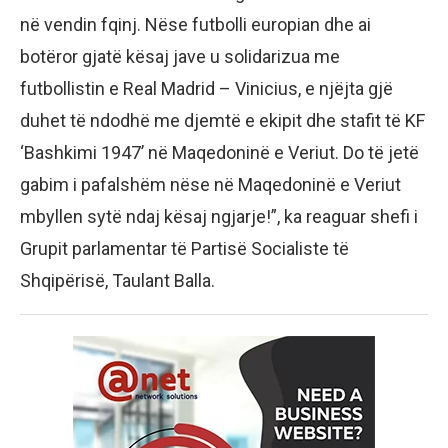
në vendin fqinj. Nëse futbolli europian dhe ai
botëror gjatë kësaj jave u solidarizua me
futbollistin e Real Madrid – Vinicius, e njëjta gjë
duhet të ndodhë me djemtë e ekipit dhe stafit të KF
‘Bashkimi 1947’ në Maqedoninë e Veriut. Do të jetë
gabim i pafalshëm nëse në Maqedoninë e Veriut
mbyllen sytë ndaj kësaj ngjarje!”, ka reaguar shefi i
Grupit parlamentar të Partisë Socialiste të
Shqipërisë, Taulant Balla.