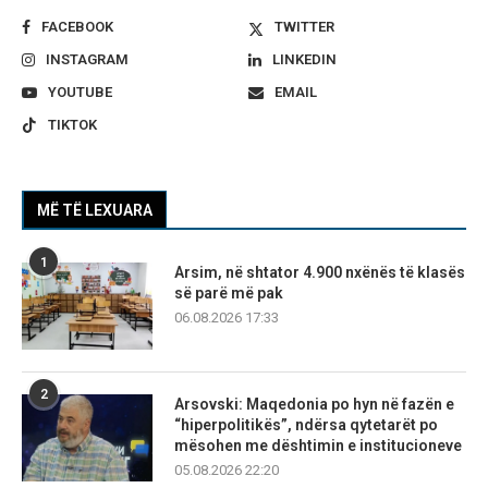
FACEBOOK
TWITTER
INSTAGRAM
LINKEDIN
YOUTUBE
EMAIL
TIKTOK
MË TË LEXUARA
1
Arsim, në shtator 4.900 nxënës të klasës
së parë më pak
06.08.2026 17:33
2
Arsovski: Maqedonia po hyn në fazën e
“hiperpolitikës”, ndërsa qytetarët po
mësohen me dështimin e institucioneve
05.08.2026 22:20