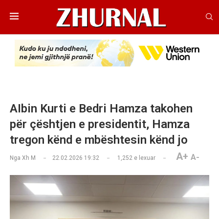
AIbin Kurti e Bedri Hamza takohen
për çështjen e presidentit, Hamza
tregon kënd e mbështesin kënd jo
A+
A-
Nga
Xh M
22.02.2026 19:32
1,252
e lexuar