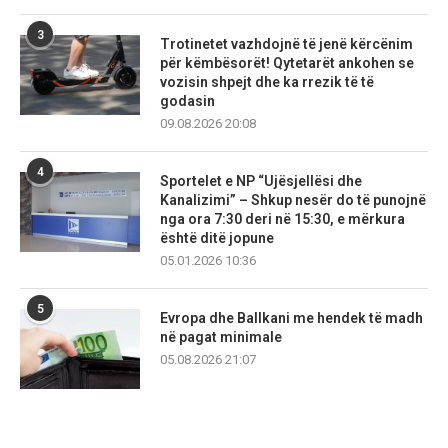
3
Trotinetet vazhdojnë të jenë kërcënim
për këmbësorët! Qytetarët ankohen se
vozisin shpejt dhe ka rrezik të të
godasin
09.08.2026 20:08
4
Sportelet e NP “Ujësjellësi dhe
Kanalizimi” – Shkup nesër do të punojnë
nga ora 7:30 deri në 15:30, e mërkura
është ditë jopune
05.01.2026 10:36
5
Evropa dhe Ballkani me hendek të madh
në pagat minimale
05.08.2026 21:07