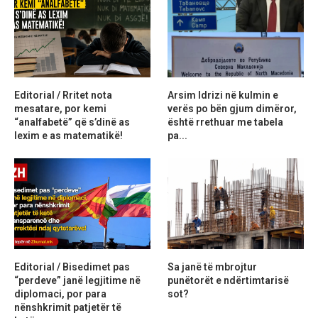
Editorial / Rritet nota
Arsim Idrizi në kulmin e
mesatare, por kemi
verës po bën gjum dimëror,
“analfabetë” që s’dinë as
është rrethuar me tabela
lexim e as matematikë!
pa...
Editorial / Bisedimet pas
Sa janë të mbrojtur
“perdeve” janë legjitime në
punëtorët e ndërtimtarisë
diplomaci, por para
sot?
nënshkrimit patjetër të