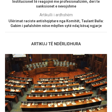
Institucionet të reagojnë me profesionalizëm, deri te
sanksionet e nevojshme
Artikulli i ardhshëm
Ulërimat raciste antishqiptare nga Komitët, Taulant Balla:
Gabim i pafalshëm nëse mbyllen sytë ndaj kësaj ngjarje
ARTIKUJ TË NDËRLIDHURA