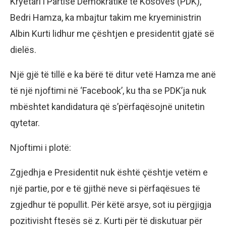
Kryetari i Partisë Demokratike të Kosovës (PDK),
Bedri Hamza, ka mbajtur takim me kryeministrin
Albin Kurti lidhur me çështjen e presidentit gjatë së
dielës.
Një gjë të tillë e ka bërë të ditur vetë Hamza me anë
të një njoftimi në ‘Facebook’, ku tha se PDK’ja nuk
mbështet kandidatura që s’përfaqësojnë unitetin
qytetar.
Njoftimi i plotë:
Zgjedhja e Presidentit nuk është çështje vetëm e
një partie, por e të gjithë neve si përfaqësues të
zgjedhur të popullit. Për këtë arsye, sot iu përgjigja
pozitivisht ftesës së z. Kurti për të diskutuar për