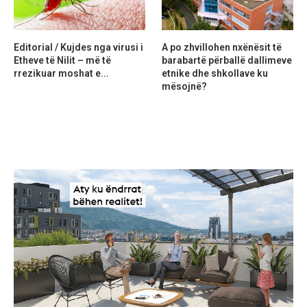
Editorial / Kujdes nga virusi i
A po zhvillohen nxënësit të
Etheve të Nilit – më të
barabartë përballë dallimeve
rrezikuar moshat e...
etnike dhe shkollave ku
mësojnë?