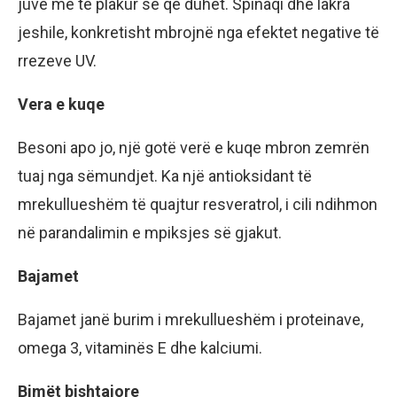
juve më të plakur se që duhet. Spinaqi dhe lakra
jeshile, konkretisht mbrojnë nga efektet negative të
rrezeve UV.
Vera e kuqe
Besoni apo jo, një gotë verë e kuqe mbron zemrën
tuaj nga sëmundjet. Ka një antioksidant të
mrekullueshëm të quajtur resveratrol, i cili ndihmon
në parandalimin e mpiksjes së gjakut.
Bajamet
Bajamet janë burim i mrekullueshëm i proteinave,
omega 3, vitaminës E dhe kalciumi.
Bimët bishtajore