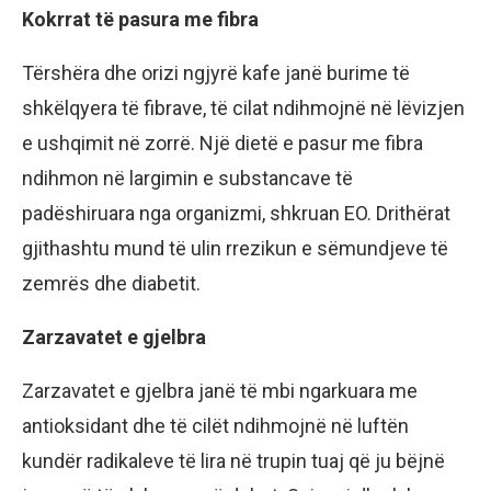
Kokrrat të pasura me fibra
Tërshëra dhe orizi ngjyrë kafe janë burime të
shkëlqyera të fibrave, të cilat ndihmojnë në lëvizjen
e ushqimit në zorrë. Një dietë e pasur me fibra
ndihmon në largimin e substancave të
padëshiruara nga organizmi, shkruan EO. Drithërat
gjithashtu mund të ulin rrezikun e sëmundjeve të
zemrës dhe diabetit.
Zarzavatet e gjelbra
Zarzavatet e gjelbra janë të mbi ngarkuara me
antioksidant dhe të cilët ndihmojnë në luftën
kundër radikaleve të lira në trupin tuaj që ju bëjnë