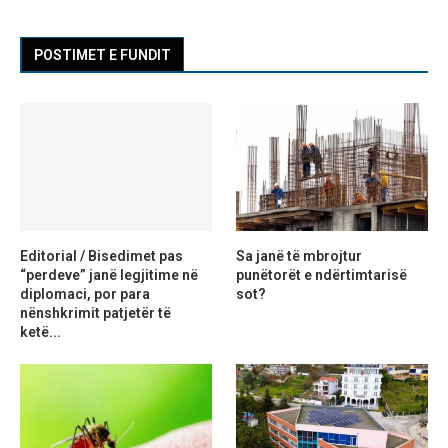
POSTIMET E FUNDIT
Editorial / Bisedimet pas
Sa janë të mbrojtur
“perdeve” janë legjitime në
punëtorët e ndërtimtarisë
diplomaci, por para
sot?
nënshkrimit patjetër të
ketë...