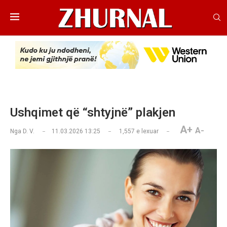
Ushqimet që “shtyjnë” plakjen
A+
A-
Nga
D. V.
11.03.2026 13:25
1,557
e lexuar