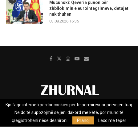
Mucunski: Qeveria punon për
zhbllokimin e eurointegrimeve, detajet
nuk thuhen
03.08.2026 16:35
Kjo faqe interneti përdor cookies për të përmirësuar përvojën tuaj.
Rreth nesh
Impresumi
Marketing
Kontakt
Ne do të supozojmë se jeni dakord me këtë, por mund të
Privacy Policy
çregjistroheni nëse dëshironi.
Pranoj
Lexo më tepër
Zhurnal.mk është Agjenci e Lajmeve e pavarur, e themeluar në vitin
2009, që e mbulon Maqedoninë, Kosovën, Shqipërinë edhe lajmet