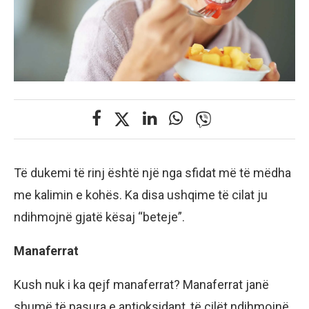
Të dukemi të rinj është një nga sfidat më të mëdha
me kalimin e kohës. Ka disa ushqime të cilat ju
ndihmojnë gjatë kësaj “beteje”.
Manaferrat
Kush nuk i ka qejf manaferrat? Manaferrat janë
shumë të pasura e antioksidant, të cilët ndihmojnë