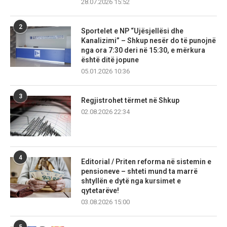
28.07.2026 15:52
2
Sportelet e NP “Ujësjellësi dhe
Kanalizimi” – Shkup nesër do të punojnë
nga ora 7:30 deri në 15:30, e mërkura
është ditë jopune
05.01.2026 10:36
3
Regjistrohet tërmet në Shkup
02.08.2026 22:34
4
Editorial / Priten reforma në sistemin e
pensioneve – shteti mund ta marrë
shtyllën e dytë nga kursimet e
qytetarëve!
03.08.2026 15:00
5