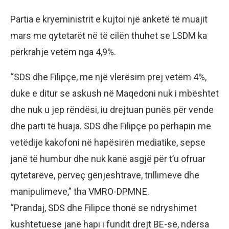
Partia e kryeministrit e kujtoi një anketë të muajit
mars me qytetarët në të cilën thuhet se LSDM ka
përkrahje vetëm nga 4,9%.
“SDS dhe Filipçe, me një vlerësim prej vetëm 4%,
duke e ditur se askush në Maqedoni nuk i mbështet
dhe nuk u jep rëndësi, iu drejtuan punës për vende
dhe parti të huaja. SDS dhe Filipçe po përhapin me
vetëdije kakofoni në hapësirën mediatike, sepse
janë të humbur dhe nuk kanë asgjë për t’u ofruar
qytetarëve, përveç gënjeshtrave, trillimeve dhe
manipulimeve,” tha VMRO-DPMNE.
“Prandaj, SDS dhe Filipce thonë se ndryshimet
kushtetuese janë hapi i fundit drejt BE-së, ndërsa