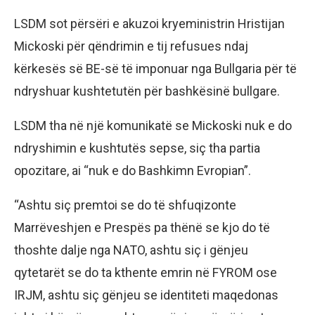
LSDM sot përsëri e akuzoi kryeministrin Hristijan
Mickoski për qëndrimin e tij refusues ndaj
kërkesës së BE-së të imponuar nga Bullgaria për të
ndryshuar kushtetutën për bashkësinë bullgare.
LSDM tha në një komunikatë se Mickoski nuk e do
ndryshimin e kushtutës sepse, siç tha partia
opozitare, ai “nuk e do Bashkimn Evropian”.
“Ashtu siç premtoi se do të shfuqizonte
Marrëveshjen e Prespës pa thënë se kjo do të
thoshte dalje nga NATO, ashtu siç i gënjeu
qytetarët se do ta kthente emrin në FYROM ose
IRJM, ashtu siç gënjeu se identiteti maqedonas