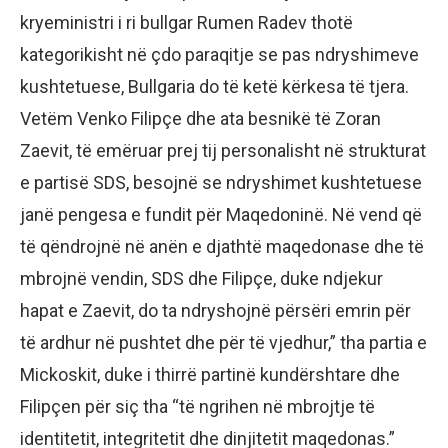
kryeministri i ri bullgar Rumen Radev thotë
kategorikisht në çdo paraqitje se pas ndryshimeve
kushtetuese, Bullgaria do të ketë kërkesa të tjera.
Vetëm Venko Filipçe dhe ata besnikë të Zoran
Zaevit, të emëruar prej tij personalisht në strukturat
e partisë SDS, besojnë se ndryshimet kushtetuese
janë pengesa e fundit për Maqedoninë. Në vend që
të qëndrojnë në anën e djathtë maqedonase dhe të
mbrojnë vendin, SDS dhe Filipçe, duke ndjekur
hapat e Zaevit, do ta ndryshojnë përsëri emrin për
të ardhur në pushtet dhe për të vjedhur,” tha partia e
Mickoskit, duke i thirrë partinë kundërshtare dhe
Filipçen për siç tha “të ngrihen në mbrojtje të
identitetit, integritetit dhe dinjitetit maqedonas.”