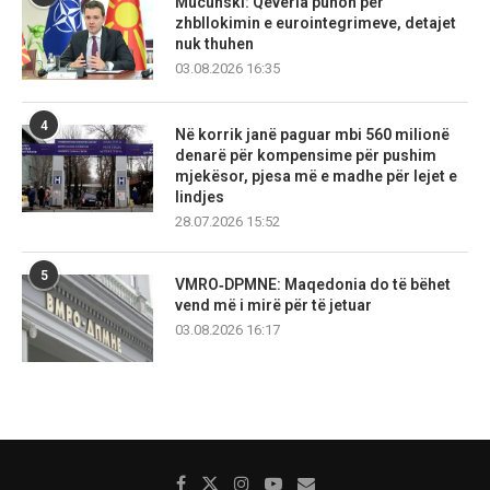
Mucunski: Qeveria punon për
zhbllokimin e eurointegrimeve, detajet
nuk thuhen
03.08.2026 16:35
4
Në korrik janë paguar mbi 560 milionë
denarë për kompensime për pushim
mjekësor, pjesa më e madhe për lejet e
lindjes
28.07.2026 15:52
5
VMRO‑DPMNE: Maqedonia do të bëhet
vend më i mirë për të jetuar
03.08.2026 16:17