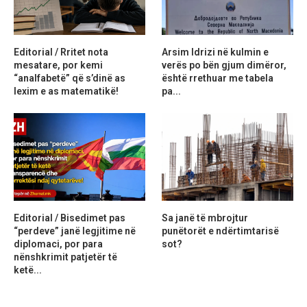
Editorial / Rritet nota
Arsim Idrizi në kulmin e
mesatare, por kemi
verës po bën gjum dimëror,
“analfabetë” që s’dinë as
është rrethuar me tabela
lexim e as matematikë!
pa...
Editorial / Bisedimet pas
Sa janë të mbrojtur
“perdeve” janë legjitime në
punëtorët e ndërtimtarisë
diplomaci, por para
sot?
nënshkrimit patjetër të
ketë...