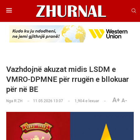
Vazhdojnë akuzat midis LSDM e
VMRO-DPMNE për rrugën e bllokuar
për në BE
A+
A-
Nga
R.ZH
11.05.2026 13:07
1,904
e lexuar