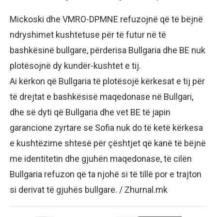
Mickoski dhe VMRO-DPMNE refuzojnë që të bëjnë
ndryshimet kushtetuse për të futur në të
bashkësinë bullgare, përderisa Bullgaria dhe BE nuk
plotësojnë dy kundër-kushtet e tij.
Ai kërkon që Bullgaria të plotësojë kërkesat e tij për
të drejtat e bashkësisë maqedonase në Bullgari,
dhe së dyti që Bullgaria dhe vet BE të japin
garancione zyrtare se Sofia nuk do të ketë kërkesa
e kushtëzime shtesë për çështjet që kanë të bëjnë
me identitetin dhe gjuhën maqedonase, të cilën
Bullgaria refuzon që ta njohë si të tillë por e trajton
si derivat të gjuhës bullgare. / Zhurnal.mk