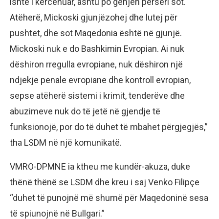
ishte i kërcënuar, ashtu po gënjen përsëri sot.
Atëherë, Mickoski gjunjëzohej dhe lutej për
pushtet, dhe sot Maqedonia është në gjunjë.
Mickoski nuk e do Bashkimin Evropian. Ai nuk
dëshiron rregulla evropiane, nuk dëshiron një
ndjekje penale evropiane dhe kontroll evropian,
sepse atëherë sistemi i krimit, tenderëve dhe
abuzimeve nuk do të jetë në gjendje të
funksionojë, por do të duhet të mbahet përgjegjës,”
tha LSDM në një komunikatë.
VMRO-DPMNE ia ktheu me kundër-akuza, duke
thënë thënë se LSDM dhe kreu i saj Venko Filipçe
“duhet të punojnë më shumë për Maqedoninë sesa
të spiunojnë në Bullgari.”