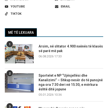
YOUTUBE
EMAIL
TIKTOK
MË TË LEXUARA
1
Arsim, në shtator 4.900 nxënës të klasës
së parë më pak
06.08.2026 17:33
2
Sportelet e NP “Ujësjellësi dhe
Kanalizimi” – Shkup nesër do të punojnë
nga ora 7:30 deri në 15:30, e mërkura
është ditë jopune
05.01.2026 10:36
3