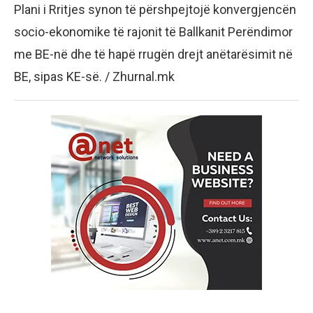
Plani i Rritjes synon të përshpejtojë konvergjencën
socio-ekonomike të rajonit të Ballkanit Perëndimor
me BE-në dhe të hapë rrugën drejt anëtarësimit në
BE, sipas KE-së. / Zhurnal.mk