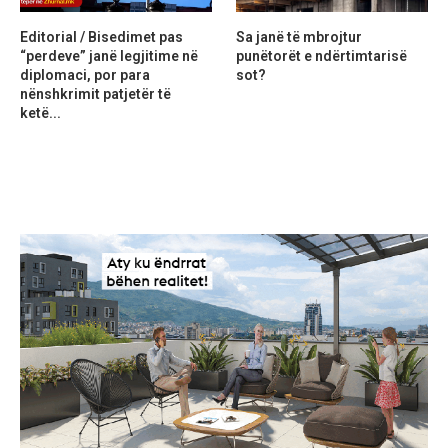
Editorial / Bisedimet pas
Sa janë të mbrojtur
“perdeve” janë legjitime në
punëtorët e ndërtimtarisë
diplomaci, por para
sot?
nënshkrimit patjetër të
ketë...