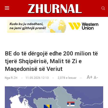
BE do të dërgojë edhe 200 milion të
tjerë Shqipërisë, Malit të Zi e
Maqedonisë së Veriut
A+
A-
Nga
R.ZH
11.05.2026 12:13
2,078
e lexuar