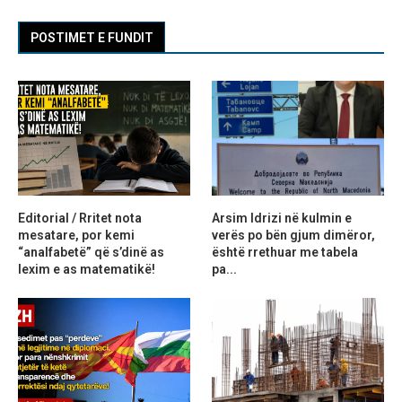
POSTIMET E FUNDIT
Editorial / Rritet nota
Arsim Idrizi në kulmin e
mesatare, por kemi
verës po bën gjum dimëror,
“analfabetë” që s’dinë as
është rrethuar me tabela
lexim e as matematikë!
pa...