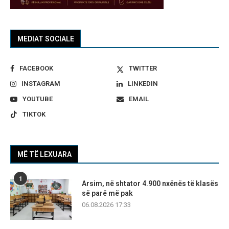
MEDIAT SOCIALE
FACEBOOK
TWITTER
INSTAGRAM
LINKEDIN
YOUTUBE
EMAIL
TIKTOK
MË TË LEXUARA
1
Arsim, në shtator 4.900 nxënës të klasës
së parë më pak
06.08.2026 17:33