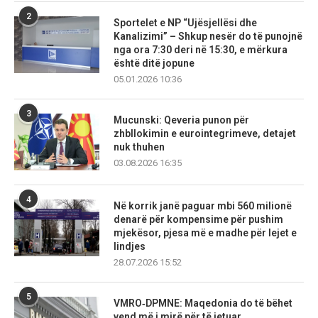
2
Sportelet e NP “Ujësjellësi dhe
Kanalizimi” – Shkup nesër do të punojnë
nga ora 7:30 deri në 15:30, e mërkura
është ditë jopune
05.01.2026 10:36
3
Mucunski: Qeveria punon për
zhbllokimin e eurointegrimeve, detajet
nuk thuhen
03.08.2026 16:35
4
Në korrik janë paguar mbi 560 milionë
denarë për kompensime për pushim
mjekësor, pjesa më e madhe për lejet e
lindjes
28.07.2026 15:52
5
VMRO‑DPMNE: Maqedonia do të bëhet
vend më i mirë për të jetuar