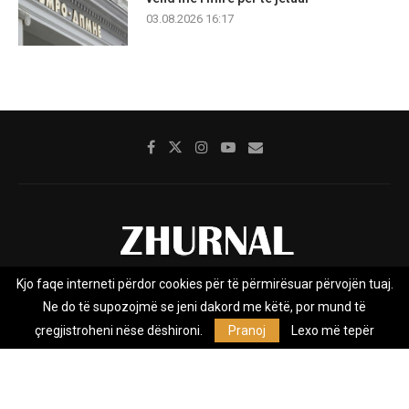
03.08.2026 16:17
Kjo faqe interneti përdor cookies për të përmirësuar përvojën tuaj.
Rreth nesh
Impresumi
Marketing
Kontakt
Ne do të supozojmë se jeni dakord me këtë, por mund të
Privacy Policy
çregjistroheni nëse dëshironi.
Pranoj
Lexo më tepër
Zhurnal.mk është Agjenci e Lajmeve e pavarur, e themeluar në vitin
2009, që e mbulon Maqedoninë, Kosovën, Shqipërinë edhe lajmet
nga bota.