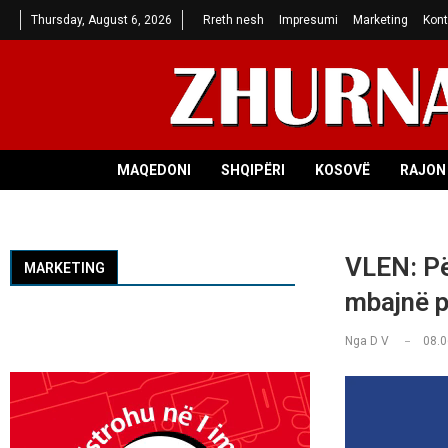
Thursday, August 6, 2026
Rreth nesh
Impresumi
Marketing
Kont
MAQEDONI
SHQIPËRI
KOSOVË
RAJON 
VLEN: Për
MARKETING
mbajnë p
Nga
D V
08.0