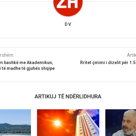
D V
parshëm
Arti
am bashkë me Akademikun,
Rritet çmimi i dizelit për 1.5
ë të madhe të gjuhës shqipe
ARTIKUJ TË NDËRLIDHURA