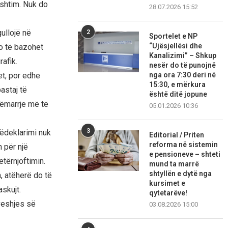
ashtim. Nuk do
28.07.2026 15:52
gullojë në
2
Sportelet e NP
“Ujësjellësi dhe
do të bazohet
Kanalizimi” – Shkup
rafik.
nesër do të punojnë
nga ora 7:30 deri në
et, por edhe
15:30, e mërkura
astaj të
është ditë jopune
sëmarrje më të
05.01.2026 10:36
3
ëdeklarimi nuk
Editorial / Priten
reforma në sistemin
 për një
e pensioneve – shteti
tërnjoftimin.
mund ta marrë
shtyllën e dytë nga
, atëherë do të
kursimet e
skujt.
qytetarëve!
ëveshjes së
03.08.2026 15:00