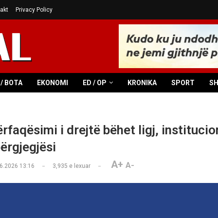
akt
Privacy Policy
/ BOTA
EKONOMI
ED / OP
KRONIKA
SPORT
S
faqësimi i drejtë bëhet ligj, institucio
ërgjegjësi
A+
A-
6.2026 13:16
3,935
e lexuar