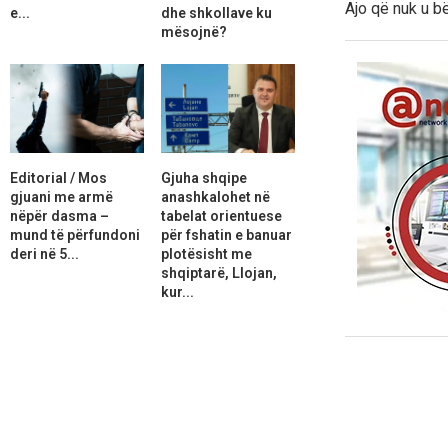
Ajo që nuk u b
e...
dhe shkollave ku
mësojnë?
Editorial / Mos
Gjuha shqipe
gjuani me armë
anashkalohet në
nëpër dasma –
tabelat orientuese
mund të përfundoni
për fshatin e banuar
deri në 5...
plotësisht me
shqiptarë, Llojan,
kur...