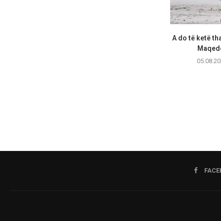
A do të ketë th
Maqedo
05.08.20
FACE