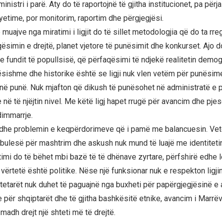
istri i parë. Aty do të raportojnë të gjitha institucionet, pa përj
yetime, por monitorim, raportim dhe përgjegjësi.
muajve nga miratimi i ligjit do të sillet metodologjia që do ta rre
qësimin e drejtë, planet vjetore të punësimit dhe konkurset. Ajo 
 e fundit të popullsisë, që përfaqësimi të ndjekë realitetin demog
dësishme dhe historike është se ligji nuk vlen vetëm për punësim
në punë. Nuk mjafton që dikush të punësohet në administratë e p
në të njëjtin nivel. Me këtë ligj hapet rrugë për avancim dhe pje
immarrje.
 edhe problemin e keqpërdorimeve që i pamë me balancuesin. Vet
bulesë për mashtrim dhe askush nuk mund të luajë me identitetin
imi do të bëhet mbi bazë të të dhënave zyrtare, përfshirë edhe le
vërtetë është politike. Nëse një funksionar nuk e respekton ligjin
tetarët nuk duhet të paguajnë nga buxheti për papërgjegjësinë e a
re për shqiptarët dhe të gjitha bashkësitë etnike, avancim i Marr
 madh drejt një shteti më të drejtë.