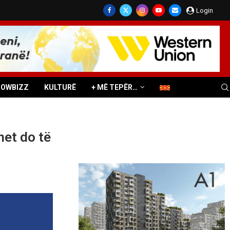
Login
HOWBIZZ
KULTURË
+ MË TEPËR…
net do të