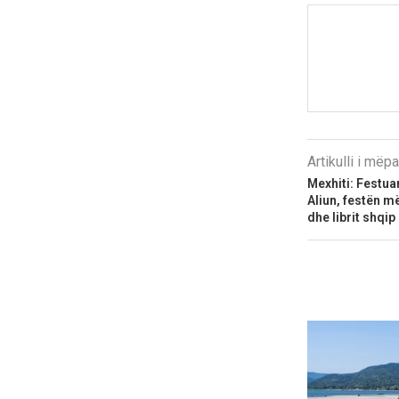
Artikulli i më
Mexhiti: Festu
Aliun, festën m
dhe librit shqip