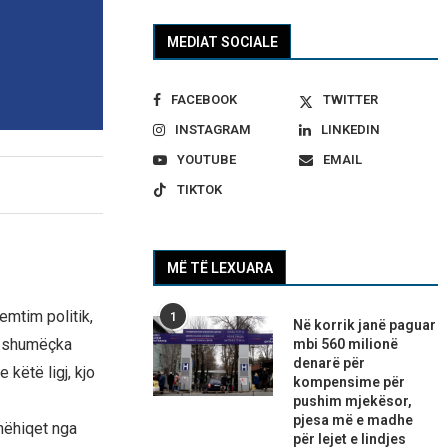
MEDIAT SOCIALE
FACEBOOK
TWITTER
INSTAGRAM
LINKEDIN
YOUTUBE
EMAIL
TIKTOK
MË TË LEXUARA
emtim politik,
1
Në korrik janë paguar
i, shumëçka
mbi 560 milionë
denarë për
 këtë ligj, kjo
kompensime për
pushim mjekësor,
pjesa më e madhe
dhëhiqet nga
për lejet e lindjes