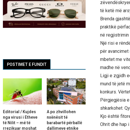
zëvendëskryemin
të ketë më ars
Brenda gjashtë 
praktikë përfa
në regjistrimin
Një risi e rën
për avancimet 
mbetet me vite 
POSTIMET E FUNDIT
madhe në vend
Ligji e zgjidh
mund të jetë m
konkurs. Vërtet
Përgjegjësia e 
shkarkohet. Qy
Editorial / Kujdes
A po zhvillohen
Kjo është fito
nga virusi i Etheve
nxënësit të
të Nilit – më të
barabartë përballë
Ohrit dhe hap i
rrezikuar moshat
dallimeve etnike