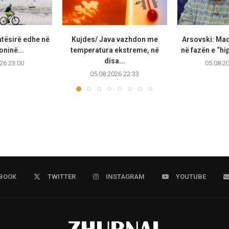
atësirë edhe në
Kujdes/ Java vazhdon me
Arsovski: Ma
ninë...
temperatura ekstreme, në
në fazën e “hip
disa...
26 23:00
05.08.2
05.08.2026 22:33
BOOK
TWITTER
INSTAGRAM
YOUTUBE