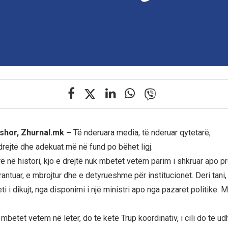
shor, Zhurnal.mk –
Të nderuara media, të nderuar qytetarë,
drejtë dhe adekuat më në fund po bëhet ligj.
ë në histori, kjo e drejtë nuk mbetet vetëm parim i shkruar apo pr
rantuar, e mbrojtur dhe e detyrueshme për institucionet. Deri tan
ti i dikujt, nga disponimi i një ministri apo nga pazaret politike. Me
 mbetet vetëm në letër, do të ketë Trup koordinativ, i cili do të u