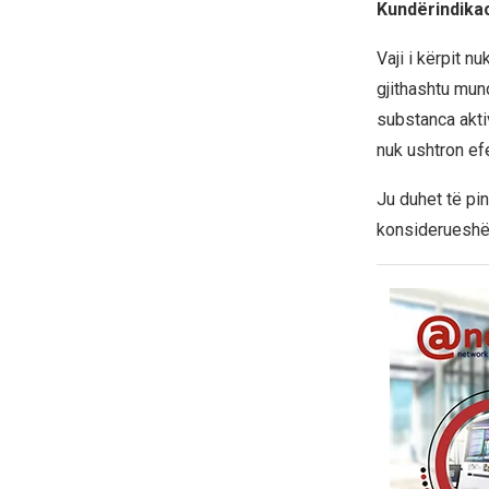
Kundërindika
Vaji i kërpit n
gjithashtu mun
substanca aktiv
nuk ushtron ef
Ju duhet të pin
konsiderueshëm