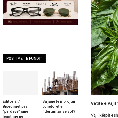
POSTIMET E FUNDIT
Editorial /
Sa janë të mbrojtur
Vetitë e vajit 
Bisedimet pas
punëtorët e
“perdeve” janë
ndërtimtarisë sot?
Vaj i kërpit ës
legjitime në