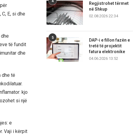
4
Regjistrohet tërmet
 për
në Shkup
 C, E, si dhe
02.08.2026 22:34
i dhe
5
DAP-i e fillon fazën e
ve të fundit
tretë të projektit
fatura elektronike
imunitar dhe
04.06.2026 13:52
m dhe të
kodilatuar.
inflamator: kjo
ozohet si një
jes: e
 Vaji i kërpit