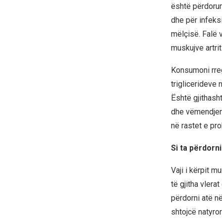
është përdorur 
dhe për infeks
mëlçisë. Falë v
muskujve artri
Konsumoni rreg
triglicerideve 
Është gjithash
dhe vëmendjen.
në rastet e pr
Si ta përdorni
Vaji i kërpit m
të gjitha vler
përdorni atë në
shtojcë natyror