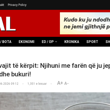
akt
Privacy Policy
/ BOTA
EKONOMI
ED / OP
KRONIKA
SPORT
S
vajit të kërpit: Njihuni me farën që ju je
dhe bukuri!
A+
A-
06.2026 09:12
1,351
e lexuar