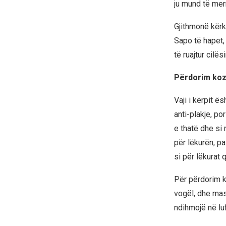
ju mund të merr
Gjithmonë kërk
Sapo të hapet, 
të ruajtur cilë
Përdorim kozm
Vaji i kërpit 
anti-plakje, po
e thatë dhe si
për lëkurën, p
si për lëkurat
Për përdorim ko
vogël, dhe mas
ndihmojë në lu