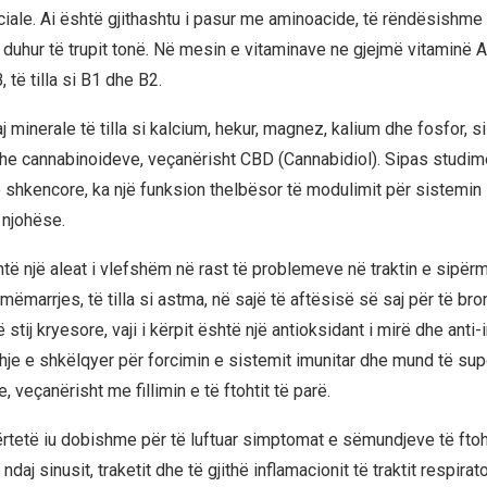
iale. Ai është gjithashtu i pasur me aminoacide, të rëndësishme
duhur të trupit tonë. Në mesin e vitaminave ne gjejmë vitaminë A,
, të tilla si B1 dhe B2.
minerale të tilla si kalcium, hekur, magnez, kalium dhe fosfor, s
he cannabinoideve, veçanërisht CBD (Cannabidiol). Sipas studime
shkencore, ka një funksion thelbësor të modulimit për sistemin 
 njohëse.
shtë një aleat i vlefshëm në rast të problemeve në traktin e sipër
ëmarrjes, të tilla si astma, në sajë të aftësisë së saj për të bron
 stij kryesore, vaji i kërpit është një antioksidant i mirë dhe anti-
dhje e shkëlqyer për forcimin e sistemit imunitar dhe mund të sup
e, veçanërisht me fillimin e të ftohtit të parë.
rtetë iu dobishme për të luftuar simptomat e sëmundjeve të ftoh
j sinusit, traketit dhe të gjithë inflamacionit të traktit respirator.