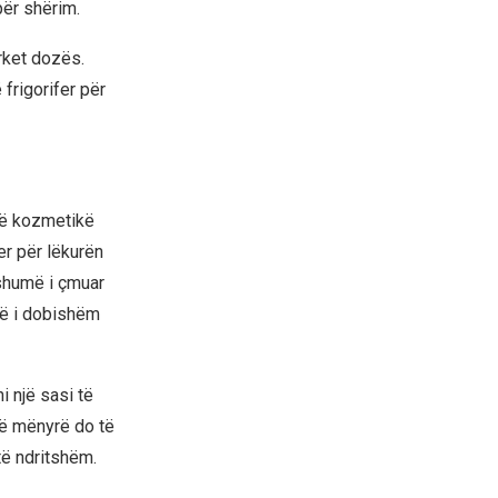
për shërim.
rket dozës.
frigorifer për
 në kozmetikë
er për lëkurën
 shumë i çmuar
të i dobishëm
i një sasi të
të mënyrë do të
të ndritshëm.