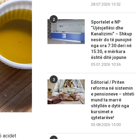
28.07.2026 15:52
2
Sportelet e NP
“Ujësjellësi dhe
Kanalizimi” – Shkup
nesër do të punojnë
nga ora 7:30 deri në
15:30, e mërkura
është ditë jopune
05.01.2026 10:36
3
Editorial / Priten
reforma në sistemin
e pensioneve – shteti
mund ta marrë
shtyllën e dytë nga
kursimet e
qytetarëve!
03.08.2026 15:00
6 acidet