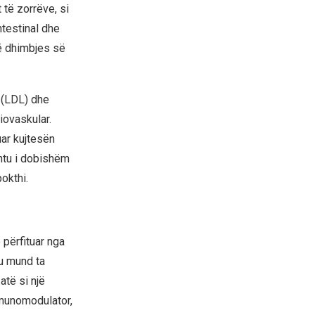
 të zorrëve, si
ntestinal dhe
të dhimbjes së
q (LDL) dhe
iovaskular.
ar kujtesën
shtu i dobishëm
okthi.
 përfituar nga
Ju mund ta
atë si një
imunomodulator,