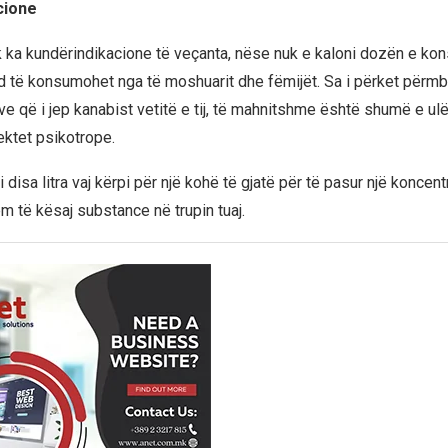
cione
uk ka kundërindikacione të veçanta, nëse nuk e kaloni dozën e kon
d të konsumohet nga të moshuarit dhe fëmijët. Sa i përket përmb
e që i jep kanabist vetitë e tij, të mahnitshme është shumë e ulë
ektet psikotrope.
i disa litra vaj kërpi për një kohë të gjatë për të pasur një koncent
 të kësaj substance në trupin tuaj.