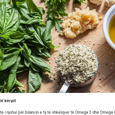
të kërpit
htë i njohur për bilancin e tij të shkëlqyer të Omega 3 dhe Omega 