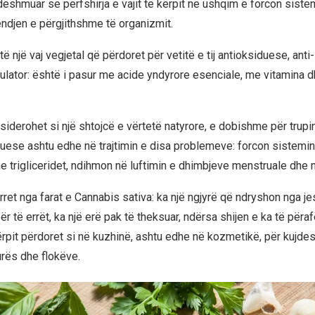
ëshmuar se përfshirja e vajit të kërpit në ushqim e forcon siste
ndjen e përgjithshme të organizmit.
htë një vaj vegjetal që përdoret për vetitë e tij antioksiduese, anti
ator: është i pasur me acide yndyrore esenciale, me vitamina d
siderohet si një shtojcë e vërtetë natyrore, e dobishme për trupin
uese ashtu edhe në trajtimin e disa problemeve: forcon sistemin i
he trigliceridet, ndihmon në luftimin e dhimbjeve menstruale dhe
erret nga farat e Cannabis sativa: ka një ngjyrë që ndryshon nga je
bër të errët, ka një erë pak të theksuar, ndërsa shijen e ka të përa
 kërpit përdoret si në kuzhinë, ashtu edhe në kozmetikë, për kujde
urës dhe flokëve.