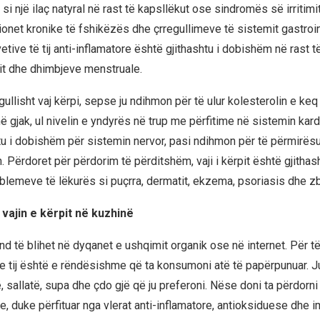
si një ilaç natyral në rast të kapsllëkut ose sindromës së irritimit
ionet kronike të fshikëzës dhe çrregullimeve të sistemit gastroi
etive të tij anti-inflamatore është gjithashtu i dobishëm në rast 
tit dhe dhimbjeve menstruale.
ullisht vaj kërpi, sepse ju ndihmon për të ulur kolesterolin e ke
në gjak, ul nivelin e yndyrës në trup me përfitime në sistemin kard
tu i dobishëm për sistemin nervor, pasi ndihmon për të përmirësu
 Përdoret për përdorim të përditshëm, vaji i kërpit është gjitha
oblemeve të lëkurës si puçrra, dermatit, ekzema, psoriasis dhe zb
 vajin e kërpit në kuzhinë
und të blihet në dyqanet e ushqimit organik ose në internet. Për të
at e tij është e rëndësishme që ta konsumoni atë të papërpunuar. 
, sallatë, supa dhe çdo gjë që ju preferoni. Nëse doni ta përdorni 
e, duke përfituar nga vlerat anti-inflamatore, antioksiduese dhe 