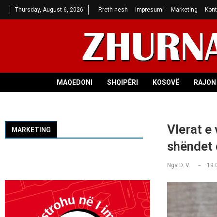
Thursday, August 6, 2026
Rreth nesh
Impresumi
Marketing
Kont
MAQEDONI
SHQIPËRI
KOSOVË
RAJON 
Vlerat e 
MARKETING
shëndet 
Nga
D. V.
19.