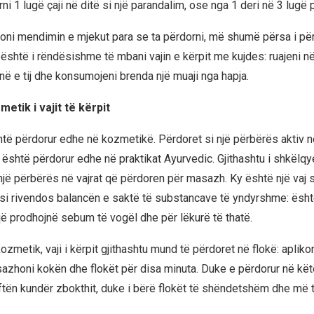
ni 1 lugë çaji në ditë si një parandalim, ose nga 1 deri në 3 lugë 
oni mendimin e mjekut para se ta përdorni, më shumë përsa i pë
është i rëndësishme të mbani vajin e kërpit me kujdes: ruajeni në 
sinë e tij dhe konsumojeni brenda një muaji nga hapja.
etik i vajit të kërpit
është përdorur edhe në kozmetikë. Përdoret si një përbërës aktiv
r është përdorur edhe në praktikat Ayurvedic. Gjithashtu i shkëlqy
 një përbërës në vajrat që përdoren për masazh. Ky është një vaj
asi rivendos balancën e saktë të substancave të yndyrshme: ësh
 që prodhojnë sebum të vogël dhe për lëkurë të thatë.
zmetik, vaji i kërpit gjithashtu mund të përdoret në flokë: aplikon
azhoni kokën dhe flokët për disa minuta. Duke e përdorur në kë
ftën kundër zbokthit, duke i bërë flokët të shëndetshëm dhe më 