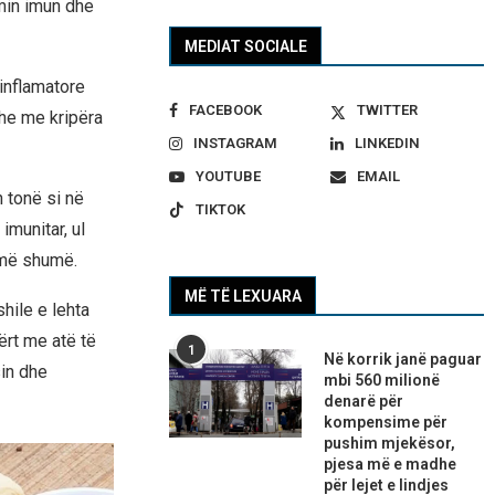
min imun dhe
MEDIAT SOCIALE
-inflamatore
FACEBOOK
TWITTER
he me kripëra
INSTAGRAM
LINKEDIN
YOUTUBE
EMAIL
 tonë si në
TIKTOK
munitar, ul
 më shumë.
MË TË LEXUARA
shile e lehta
fërt me atë të
1
Në korrik janë paguar
sin dhe
mbi 560 milionë
denarë për
kompensime për
pushim mjekësor,
pjesa më e madhe
për lejet e lindjes