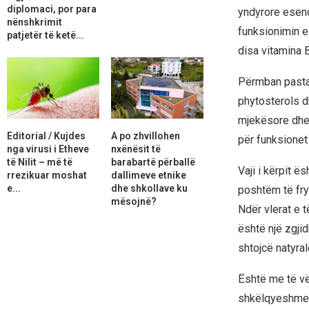
diplomaci, por para
yndyrore esenc
nënshkrimit
funksionimin e 
patjetër të ketë...
disa vitamina B
Përmban pastaj 
phytosterols d
mjekësore dhe 
Editorial / Kujdes
A po zhvillohen
për funksionet
nga virusi i Etheve
nxënësit të
të Nilit – më të
barabartë përballë
Vaji i kërpit ë
rrezikuar moshat
dallimeve etnike
e...
dhe shkollave ku
poshtëm të frym
mësojnë?
Ndër vlerat e të
është një zgji
shtojcë natyral
Është me të vë
shkëlqyeshme nda