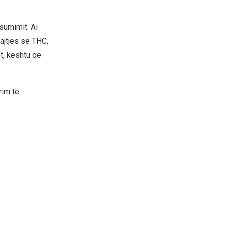
sumimit. Ai
ajtjes së THC,
t, kështu që
rim të