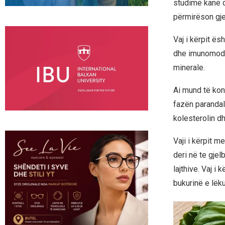
studime kanë d
përmirëson gje
Vaj i kërpit ës
dhe imunomodul
minerale.
Ai mund të kon
fazën parandal
kolesterolin d
Vaji i kërpit m
deri në te gjel
lajthive. Vaj i
bukurinë e lëk