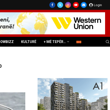
Login
HOWBIZZ
KULTURË
+ MË TEPËR…
p