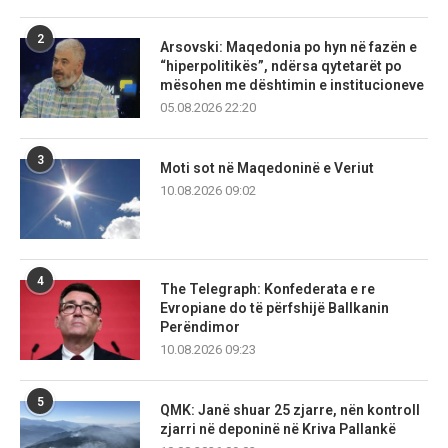
2
Arsovski: Maqedonia po hyn në fazën e
“hiperpolitikës”, ndërsa qytetarët po
mësohen me dështimin e institucioneve
05.08.2026 22:20
3
Moti sot në Maqedoninë e Veriut
10.08.2026 09:02
4
The Telegraph: Konfederata e re
Evropiane do të përfshijë Ballkanin
Perëndimor
10.08.2026 09:23
5
QMK: Janë shuar 25 zjarre, nën kontroll
zjarri në deponinë në Kriva Pallankë