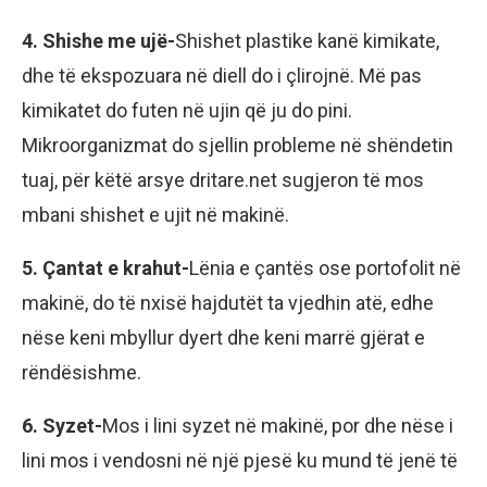
4. Shishe me ujë-
Shishet plastike kanë kimikate,
dhe të ekspozuara në diell do i çlirojnë. Më pas
kimikatet do futen në ujin që ju do pini.
Mikroorganizmat do sjellin probleme në shëndetin
tuaj, për këtë arsye dritare.net sugjeron të mos
mbani shishet e ujit në makinë.
5. Çantat e krahut-
Lënia e çantës ose portofolit në
makinë, do të nxisë hajdutët ta vjedhin atë, edhe
nëse keni mbyllur dyert dhe keni marrë gjërat e
rëndësishme.
6. Syzet-
Mos i lini syzet në makinë, por dhe nëse i
lini mos i vendosni në një pjesë ku mund të jenë të