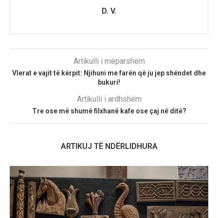
D. V.
Artikulli i mëparshëm
Vlerat e vajit të kërpit: Njihuni me farën që ju jep shëndet dhe
bukuri!
Artikulli i ardhshëm
Tre ose më shumë filxhanë kafe ose çaj në ditë?
ARTIKUJ TË NDËRLIDHURA