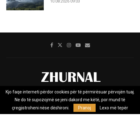
10.08.2026 09:03
Kjo faqe interneti përdor cookies për të përmirësuar përvojën tuaj.
Rreth nesh
Impresumi
Marketing
Kontakt
Ne do të supozojmë se jeni dakord me këtë, por mund të
Privacy Policy
çregjistroheni nëse dëshironi.
Pranoj
Lexo më tepër
Zhurnal.mk është Agjenci e Lajmeve e pavarur, e themeluar në vitin
2009, që e mbulon Maqedoninë, Kosovën, Shqipërinë edhe lajmet
nga bota.
@2026 - All Right Reserved. Designed and Developed by