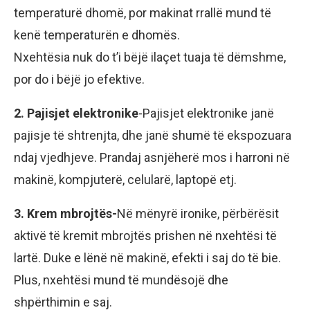
temperaturë dhomë, por makinat rrallë mund të
kenë temperaturën e dhomës.
Nxehtësia nuk do t’i bëjë ilaçet tuaja të dëmshme,
por do i bëjë jo efektive.
2. Pajisjet elektronike
-Pajisjet elektronike janë
pajisje të shtrenjta, dhe janë shumë të ekspozuara
ndaj vjedhjeve. Prandaj asnjëherë mos i harroni në
makinë, kompjuterë, celularë, laptopë etj.
3. Krem mbrojtës-
Në mënyrë ironike, përbërësit
aktivë të kremit mbrojtës prishen në nxehtësi të
lartë. Duke e lënë në makinë, efekti i saj do të bie.
Plus, nxehtësi mund të mundësojë dhe
shpërthimin e saj.