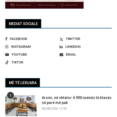
MEDIAT SOCIALE
FACEBOOK
TWITTER
INSTAGRAM
LINKEDIN
YOUTUBE
EMAIL
TIKTOK
MË TË LEXUARA
1
Arsim, në shtator 4.900 nxënës të klasës
së parë më pak
06.08.2026 17:33