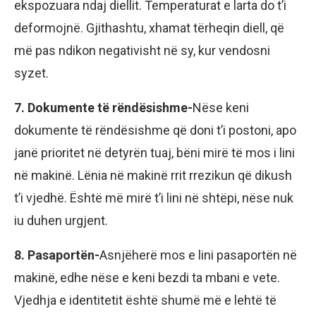
ekspozuara ndaj diellit. Temperaturat e larta do t’i
deformojnë. Gjithashtu, xhamat tërheqin diell, që
më pas ndikon negativisht në sy, kur vendosni
syzet.
7. Dokumente të rëndësishme-
Nëse keni
dokumente të rëndësishme që doni t’i postoni, apo
janë prioritet në detyrën tuaj, bëni mirë të mos i lini
në makinë. Lënia në makinë rrit rrezikun që dikush
t’i vjedhë. Është më mirë t’i lini në shtëpi, nëse nuk
iu duhen urgjent.
8. Pasaportën-
Asnjëherë mos e lini pasaportën në
makinë, edhe nëse e keni bezdi ta mbani e vete.
Vjedhja e identitetit është shumë më e lehtë të