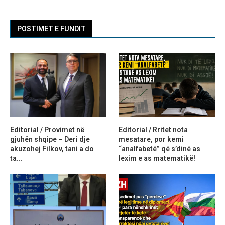
POSTIMET E FUNDIT
Editorial / Provimet në
Editorial / Rritet nota
gjuhën shqipe – Deri dje
mesatare, por kemi
akuzohej Filkov, tani a do
“analfabetë” që s’dinë as
ta...
lexim e as matematikë!