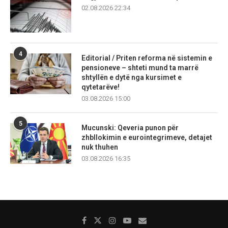
02.08.2026 22:34
4
Editorial / Priten reforma në sistemin e
pensioneve – shteti mund ta marrë
shtyllën e dytë nga kursimet e
qytetarëve!
03.08.2026 15:00
5
Mucunski: Qeveria punon për
zhbllokimin e eurointegrimeve, detajet
nuk thuhen
03.08.2026 16:35