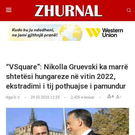
“VSquare”: Nikolla Gruevski ka marrë
shtetësi hungareze në vitin 2022,
ekstradimi i tij pothuajse i pamundur
A+
A-
Nga
D. V.
29.05.2026 12:25
2,425
e lexuar