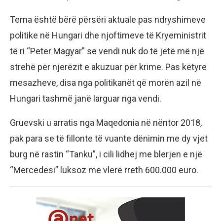
Tema është bërë përsëri aktuale pas ndryshimeve
politike në Hungari dhe njoftimeve të Kryeministrit
të ri “Peter Magyar” se vendi nuk do të jetë më një
strehë për njerëzit e akuzuar për krime. Pas këtyre
mesazheve, disa nga politikanët që morën azil në
Hungari tashmë janë larguar nga vendi.
Gruevski u arratis nga Maqedonia në nëntor 2018,
pak para se të fillonte të vuante dënimin me dy vjet
burg në rastin “Tanku”, i cili lidhej me blerjen e një
“Mercedesi” luksoz me vlerë rreth 600.000 euro.