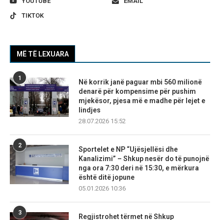
YOUTUBE
EMAIL
TIKTOK
MË TË LEXUARA
1
Në korrik janë paguar mbi 560 milionë
denarë për kompensime për pushim
mjekësor, pjesa më e madhe për lejet e
lindjes
28.07.2026 15:52
2
Sportelet e NP “Ujësjellësi dhe
Kanalizimi” – Shkup nesër do të punojnë
nga ora 7:30 deri në 15:30, e mërkura
është ditë jopune
05.01.2026 10:36
3
Regjistrohet tërmet në Shkup