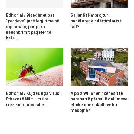
Editorial / Bisedimet pas
Sa janë të mbrojtur
“perdeve” janë legjitime në
punëtorët e ndërtimtarisë
diplomaci, por para
sot?
nënshkrimit patjetër të
ketë...
Editorial / Kujdes nga virusi i
A po zhvillohen nxënësit të
Etheve të Nilit – më të
barabartë përballë dallimeve
rrezikuar moshat e...
etnike dhe shkollave ku
mësojnë?