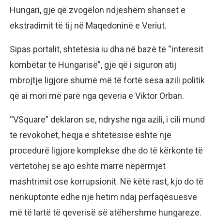
Hungari, gjë që zvogëlon ndjeshëm shanset e
ekstradimit të tij në Maqedoninë e Veriut.
Sipas portalit, shtetësia iu dha në bazë të “interesit
kombëtar të Hungarisë”, gjë që i siguron atij
mbrojtje ligjore shumë më të fortë sesa azili politik
që ai mori më parë nga qeveria e Viktor Orban.
“VSquare” deklaron se, ndryshe nga azili, i cili mund
të revokohet, heqja e shtetësisë është një
procedurë ligjore komplekse dhe do të kërkonte të
vërtetohej se ajo është marrë nëpërmjet
mashtrimit ose korrupsionit. Në këtë rast, kjo do të
nënkuptonte edhe një hetim ndaj përfaqësuesve
më të lartë të qeverisë së atëhershme hungareze.