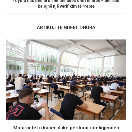
Toyota nuk dëshiron influencues dhe rishitës – blerësit
kalojnë një verifikim të rreptë
ARTIKUJ TË NDËRLIDHURA
Maturantët u kapën duke përdorur inteligjencën