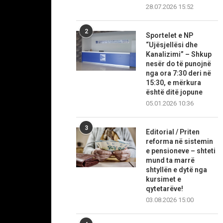
28.07.2026 15:52
2
Sportelet e NP
“Ujësjellësi dhe
Kanalizimi” – Shkup
nesër do të punojnë
nga ora 7:30 deri në
15:30, e mërkura
është ditë jopune
05.01.2026 10:36
3
Editorial / Priten
reforma në sistemin
e pensioneve – shteti
mund ta marrë
shtyllën e dytë nga
kursimet e
qytetarëve!
03.08.2026 15:00