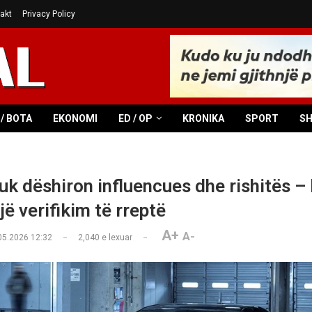
akt
Privacy Policy
/ BOTA
EKONOMI
ED / OP
KRONIKA
SPORT
S
uk dëshiron influencues dhe rishitës – 
jë verifikim të rreptë
A+
A-
05.2026 12:32
2,040
e lexuar