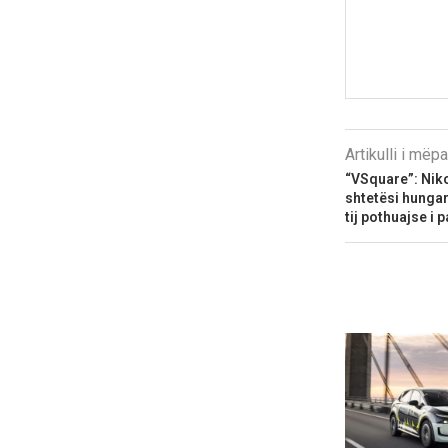
Artikulli i më
“VSquare”: Niko
shtetësi hungar
tij pothuajse i