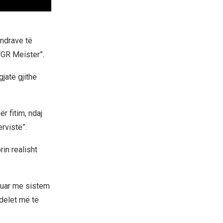
endrave të
 “GR Meister”.
gjatë gjithë
r fitim, ndaj
ervistë”.
in realisht
inuar me sistem
odelet më të