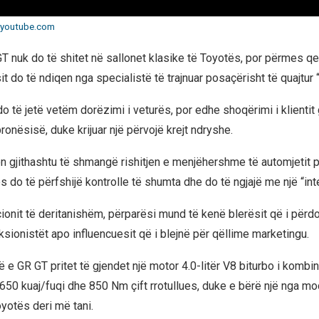
youtube.com
 nuk do të shitet në sallonet klasike të Toyotës, por përmes q
it do të ndiqen nga specialistë të trajnuar posaçërisht të quajtur
 do të jetë vetëm dorëzimi i veturës, por edhe shoqërimi i klientit 
onësisë, duke krijuar një përvojë krejt ndryshe.
n gjithashtu të shmangë rishitjen e menjëhershme të automjetit pë
es do të përfshijë kontrolle të shumta dhe do të ngjajë me një “int
onit të deritanishëm, përparësi mund të kenë blerësit që i përdor
eksionistët apo influencuesit që i blejnë për qëllime marketingu.
ë e GR GT pritet të gjendet një motor 4.0-litër V8 biturbo i komb
 650 kuaj/fuqi dhe 850 Nm çift rrotullues, duke e bërë një nga m
yotës deri më tani.