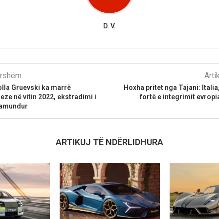
D. V.
parshëm
Arti
lla Gruevski ka marrë
Hoxha pritet nga Tajani: Itali
eze në vitin 2022, ekstradimi i
fortë e integrimit evropi
 pamundur
ARTIKUJ TË NDËRLIDHURA