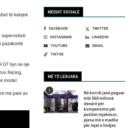
MEDIAT SOCIALE
het të kalojnë
FACEBOOK
TWITTER
jë superveturë
INSTAGRAM
LINKEDIN
 i pazakontë
YOUTUBE
EMAIL
TIKTOK
R GT hyn në një
zoo Racing,
MË TË LEXUARA
të model.
1
arë më parë as
Në korrik janë paguar
mbi 560 milionë
denarë për
kompensime për
pushim mjekësor,
pjesa më e madhe
për lejet e lindjes