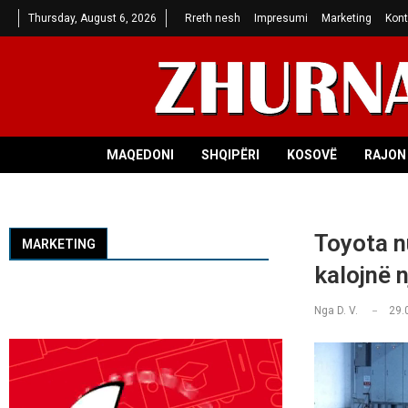
Thursday, August 6, 2026
Rreth nesh
Impresumi
Marketing
Kont
MAQEDONI
SHQIPËRI
KOSOVË
RAJON 
Toyota n
MARKETING
kalojnë n
Nga
D. V.
29.