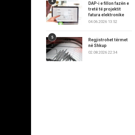
4
DAP-i e fillon fazën e
tretë të projektit
fatura elektronike
04.06.2026 13:52
5
Regjistrohet tërmet
në Shkup
02.08.2026 22:34