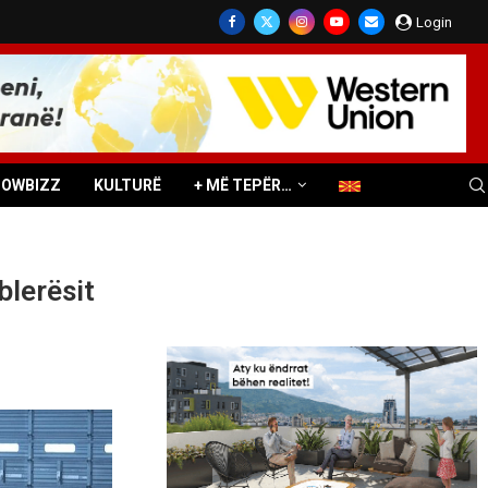
Login
HOWBIZZ
KULTURË
+ MË TEPËR…
blerësit