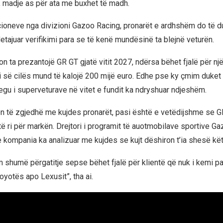
t, madje as për ata me buxhet të madh.
ioneve nga divizioni Gazoo Racing, pronarët e ardhshëm do të du
etajuar verifikimi para se të kenë mundësinë ta blejnë veturën.
on ta prezantojë GR GT gjatë vitit 2027, ndërsa bëhet fjalë për n
 i së cilës mund të kalojë 200 mijë euro. Edhe pse ky çmim duket
regu i superveturave në vitet e fundit ka ndryshuar ndjeshëm.
n të zgjedhë me kujdes pronarët, pasi është e vetëdijshme se G
të ri për markën. Drejtori i programit të auotmobilave sportive Ga
se kompania ka analizuar me kujdes se kujt dëshiron t’ia shesë kë
m shumë përgatitje sepse bëhet fjalë për klientë që nuk i kemi p
oyotës apo Lexusit”, tha ai.