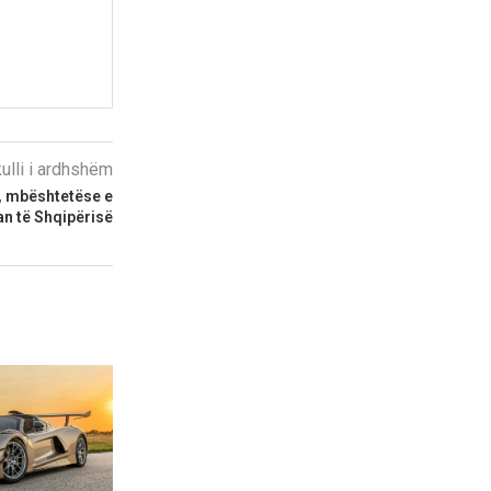
kulli i ardhshëm
a, mbështetëse e
an të Shqipërisë