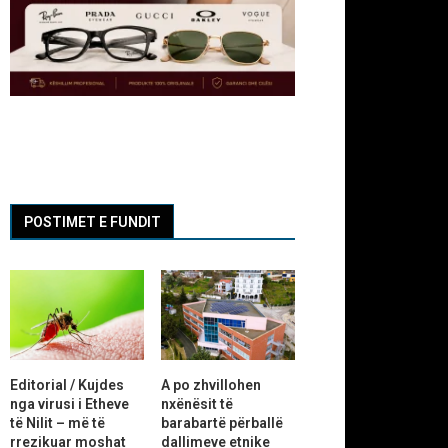
POSTIMET E FUNDIT
Editorial / Kujdes
A po zhvillohen
nga virusi i Etheve
nxënësit të
të Nilit – më të
barabartë përballë
rrezikuar moshat
dallimeve etnike