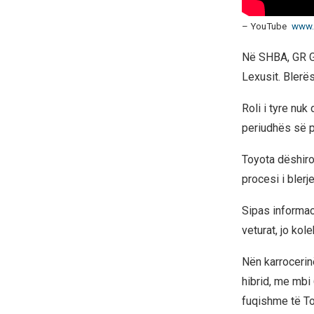
– YouTube
www.
Në SHBA, GR GT
Lexusit. Blerës
Roli i tyre nuk
periudhës së pr
Toyota dëshiro
procesi i blerj
Sipas informaci
veturat, jo kol
Nën karrocerin
hibrid, me mbi
fuqishme të To