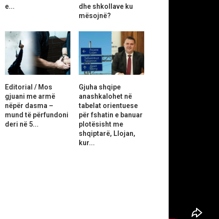
e...
dhe shkollave ku
mësojnë?
Editorial / Mos
Gjuha shqipe
gjuani me armë
anashkalohet në
nëpër dasma –
tabelat orientuese
mund të përfundoni
për fshatin e banuar
deri në 5...
plotësisht me
shqiptarë, Llojan,
kur...