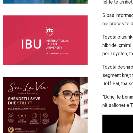
lehtë të arrihe
Sipas informac
një proces të d
Toyota planifik
hibride, çmimi
për Toyotën, t
Toyota dëshiro
segment krejt 
Jeff Bal, tha 
“Duhej të bëni
në sallonet e T