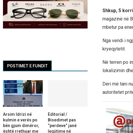
Shkup, 5 korr
magazinë në Bu
mbetur pa energ
Nga vendi i ngj
kryeqytetit.
Në terren po in
POSTIMET E FUNDIT
lokalizimin dhe
Deri më tani nu
autoritetet pri
Arsim Idrizi në
Editorial /
kulmin e verës po
Bisedimet pas
bën gjum dimëror,
“perdeve” janë
është rrethuar me
legjitime në