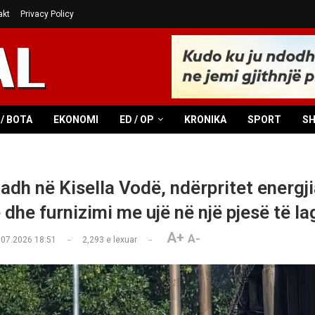
akt
Privacy Policy
/ BOTA
EKONOMI
ED / OP
KRONIKA
SPORT
S
madh në Kisella Vodë, ndërpritet energj
 dhe furnizimi me ujë në një pjesë të la
A+
A-
.07.2026 18:51
2,293
e lexuar