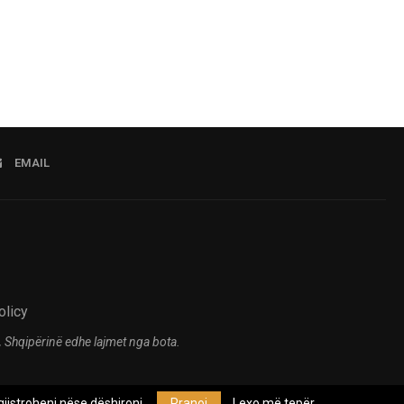
EMAIL
olicy
 Shqipërinë edhe lajmet nga bota.
jistroheni nëse dëshironi.
Pranoj
Lexo më tepër