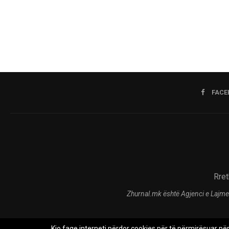
FACE
Rret
Zhurnal.mk është Agjenci e Lajme
Kjo faqe interneti përdor cookies për të përmirësuar pë