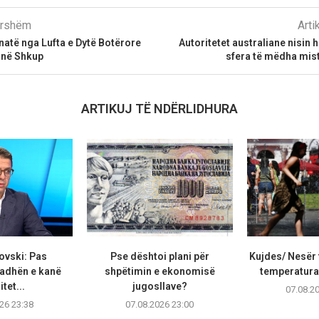
parshëm
Arti
natë nga Lufta e Dytë Botërore
Autoritetet australiane nisin 
 në Shkup
sfera të mëdha mis
ARTIKUJ TË NDËRLIDHURA
ovski: Pas
Pse dështoi plani për
Kujdes/ Nesër 
adhën e kanë
shpëtimin e ekonomisë
temperaturat
tet...
jugosllave?
07.08.2
26 23:38
07.08.2026 23:00