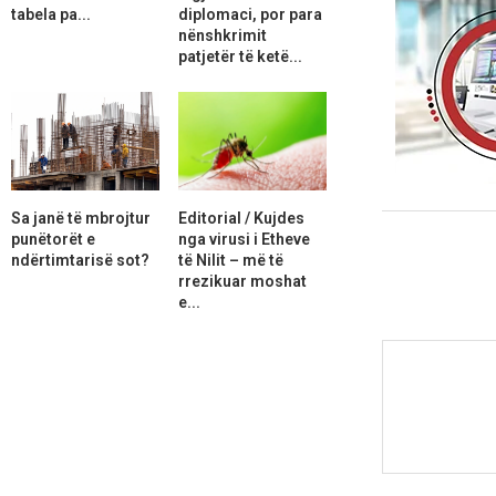
tabela pa...
diplomaci, por para
nënshkrimit
patjetër të ketë...
Sa janë të mbrojtur
Editorial / Kujdes
punëtorët e
nga virusi i Etheve
ndërtimtarisë sot?
të Nilit – më të
rrezikuar moshat
e...