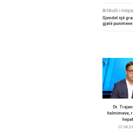
Artikulli i më
Gjendet një gra
gjatë punimeve
Dr. Trajan
helmimeve, r
hepati
07.08.20