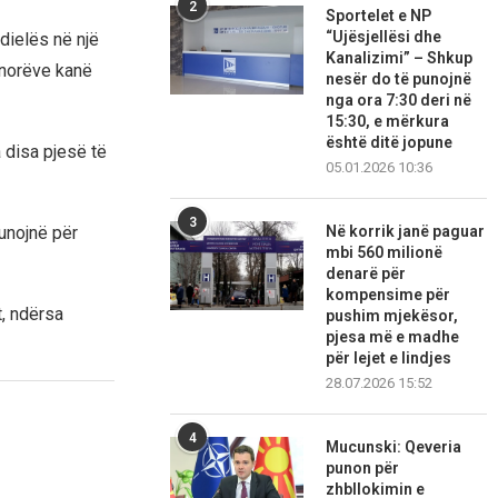
2
Sportelet e NP
“Ujësjellësi dhe
dielës në një
Kanalizimi” – Shkup
anorëve kanë
nesër do të punojnë
nga ora 7:30 deri në
15:30, e mërkura
është ditë jopune
a disa pjesë të
05.01.2026 10:36
3
punojnë për
Në korrik janë paguar
mbi 560 milionë
denarë për
kompensime për
t, ndërsa
pushim mjekësor,
pjesa më e madhe
për lejet e lindjes
28.07.2026 15:52
4
Mucunski: Qeveria
punon për
zhbllokimin e