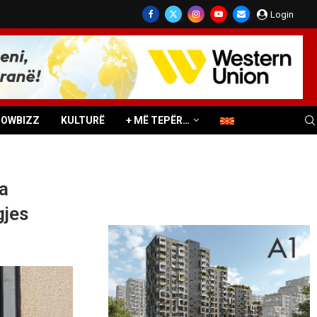
Login
HOWBIZZ
KULTURË
+ MË TEPËR…
ia
gjes