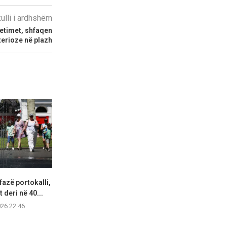
kulli i ardhshëm
hetimet, shfaqen
terioze në plazh
fazë portokalli,
Hapet një tjetër segment i
Lidhjet e lë
 deri në 40...
autostradës Elbasan–Qafë
ekstremit 
Thanë,...
026 22:46
07.08.2
07.08.2026 21:57