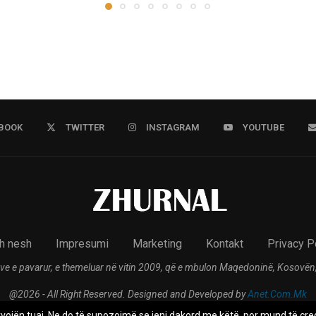
BOOK
TWITTER
INSTAGRAM
YOUTUBE
h nesh
Impresumi
Marketing
Kontakt
Privacy P
ve e pavarur, e themeluar në vitin 2009, që e mbulon Maqedoninë, Kosovën,
@2026 - All Right Reserved. Designed and Developed by
Anet.Com.Mk
rvojën tuaj. Ne do të supozojmë se jeni dakord me këtë, por mund të çreg