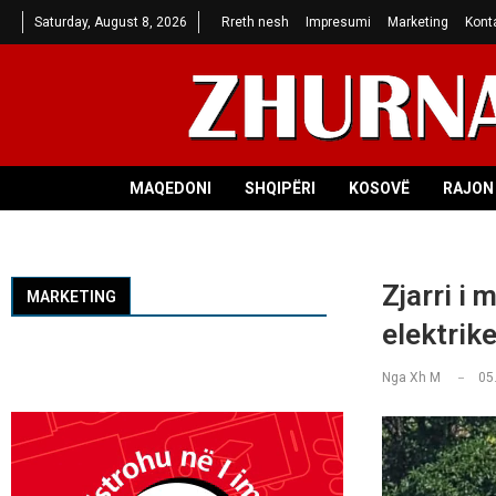
Saturday, August 8, 2026
Rreth nesh
Impresumi
Marketing
Kont
MAQEDONI
SHQIPËRI
KOSOVË
RAJON 
Zjarri i 
MARKETING
elektrike
Nga
Xh M
05