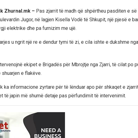
ik Zhurnal.mk –
Pas zjarrit të madh që shpërtheu pasditen e së 
levardin Jugor, në lagjen Kisella Vodë të Shkupit, një pjesë e b
ji elektrike dhe pa furnizim me ujë.
arjes u ngrit një re e dendur tymi të zi, e cila ishte e dukshme ng
tervenojnë ekipet e Brigadës për Mbrojtje nga Zjarri, të cilat po 
 shuarjen e flakëve.
k ka informacione zyrtare për të lënduar apo për shkaqet e zjarri
tet të japin më shumë detaje pas përfundimit të intervenimit.