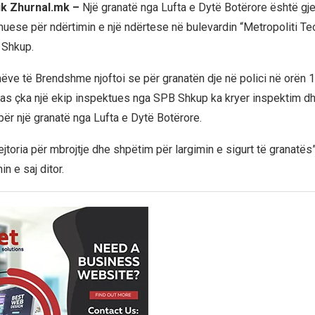
ik Zhurnal.mk –
Një granatë nga Lufta e Dytë Botërore është gjet
ese për ndërtimin e një ndërtese në bulevardin “Metropoliti Te
 Shkup.
nëve të Brendshme njoftoi se për granatën dje në polici në orën 
, pas çka një ekip inspektues nga SPB Shkup ka kryer inspektim d
për një granatë nga Lufta e Dytë Botërore.
jtoria për mbrojtje dhe shpëtim për largimin e sigurt të granatës”
n e saj ditor.