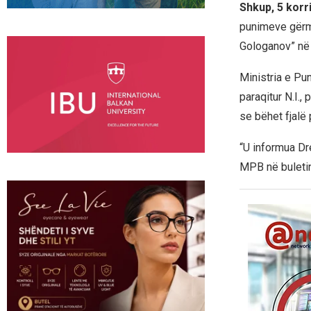
Shkup, 5 korr
punimeve gërmu
Gologanov” në
Ministria e Pu
paraqitur N.I.
se bëhet fjalë 
“U informua Dre
MPB në buletini