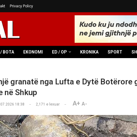
akt
Privacy Policy
/ BOTA
EKONOMI
ED / OP
KRONIKA
SPORT
S
një granatë nga Lufta e Dytë Botërore 
e në Shkup
A+
A-
.07.2026 18:38
2,171
e lexuar