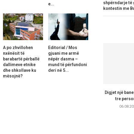
shpërndarje të 
e...
kontestin me Bu
A po zhvillohen
Editorial / Mos
nxënësit të
gjuani me armë
barabartë përballë
nëpër dasma –
dallimeve etnike
mund të përfundoni
dhe shkollave ku
deri në 5...
mësojnë?
Digjet një bane
tre perso
06.08.20