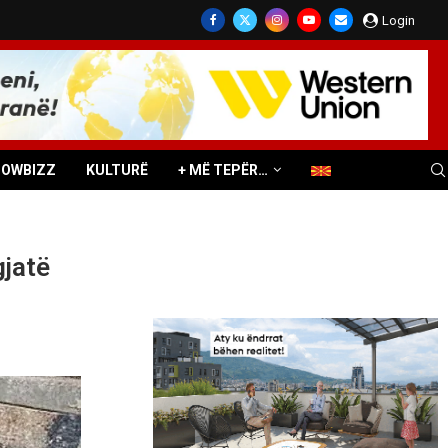
Login
HOWBIZZ
KULTURË
+ MË TEPËR…
gjatë