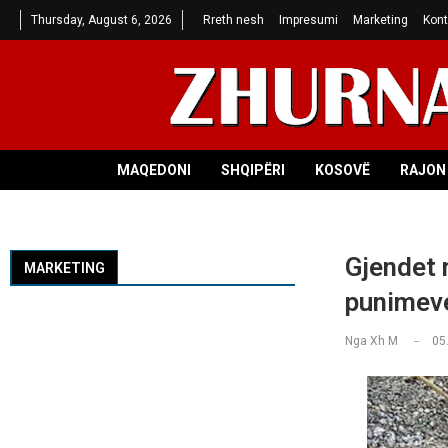
Thursday, August 6, 2026
Rreth nesh
Impresumi
Marketing
Kont
MAQEDONI
SHQIPËRI
KOSOVË
RAJON 
Gjendet 
MARKETING
punimev
Nga
Xh M
05