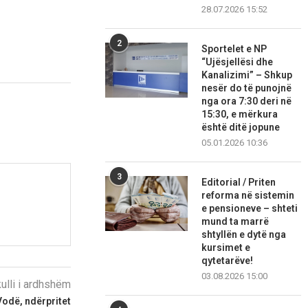
28.07.2026 15:52
2
Sportelet e NP
“Ujësjellësi dhe
Kanalizimi” – Shkup
nesër do të punojnë
nga ora 7:30 deri në
15:30, e mërkura
është ditë jopune
05.01.2026 10:36
3
Editorial / Priten
reforma në sistemin
e pensioneve – shteti
mund ta marrë
shtyllën e dytë nga
kursimet e
qytetarëve!
03.08.2026 15:00
kulli i ardhshëm
Vodë, ndërpritet