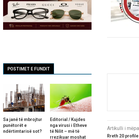
POSTIMET E FUNDIT
Sa janë të mbrojtur
Editorial / Kujdes
punëtorët e
nga virusi i Etheve
Artikulli i më
ndërtimtarisë sot?
të Nilit – më të
Rreth 20 profil
rrezikuar moshat