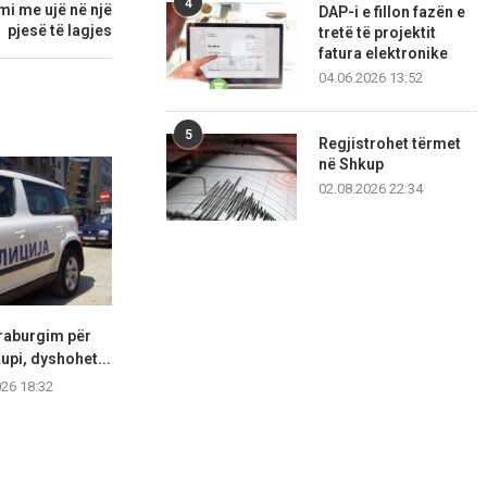
4
imi me ujë në një
DAP-i e fillon fazën e
pjesë të lagjes
tretë të projektit
fatura elektronike
04.06.2026 13:52
5
Regjistrohet tërmet
në Shkup
02.08.2026 22:34
araburgim për
Vjedhje e rëndë në Komunën e
Ndalohet shof
upi, dyshohet...
Sarajit: Janë...
që lëvizi 
026 18:32
05.08.2026 16:57
05.08.2