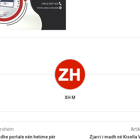
XH M
parshëm
Arti
e dhe portale nën hetime për
Zjarri i madh në Kisella 