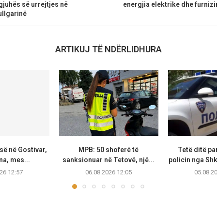
gjuhës së urrejtjes në
energjia elektrike dhe furniz
llgarinë
ARTIKUJ TË NDËRLIDHURA
së në Gostivar,
MPB: 50 shoferë të
Tetë ditë p
na, mes...
sanksionuar në Tetovë, një...
policin nga Shk
26 12:57
06.08.2026 12:05
05.08.2