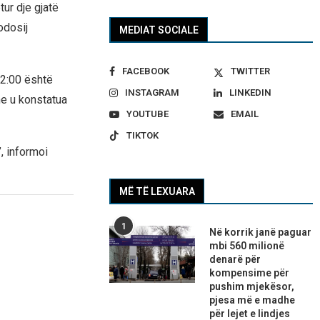
ur dje gjatë
odosij
MEDIAT SOCIALE
FACEBOOK
TWITTER
12:00 është
INSTAGRAM
LINKEDIN
he u konstatua
YOUTUBE
EMAIL
TIKTOK
, informoi
MË TË LEXUARA
1
Në korrik janë paguar
mbi 560 milionë
denarë për
kompensime për
pushim mjekësor,
pjesa më e madhe
për lejet e lindjes