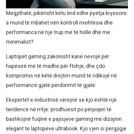
Megjithatë, pikërisht këtu lind edhe pyetja kryesore:
a mund të mbahet nën kontroll nxehtësia dhe
performanca në një trup më të hollë dhe më
minimalist?
Laptopët gaming zakonisht kanë nevojë për
hapësirë më të madhe për ftohje, dhe çdo
kompromis në këtë drejtim mund të ndikojë në
performancë gjatë përdorimit të gjatë.
Ekspertët e industrisë vërejnë se kjo është një
tendencë në rritje: prodhuesit po përpiqen të
bashkojnë fuqinë e pajisjeve gaming me dizajnin
elegant të laptopëve ultrabook. Kjo vjen si përgjigje