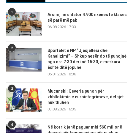
1
Arsim, në shtator 4.900 nxënës të klasës
së parë më pak
06.08.2026 17:33
2
Sportelet e NP “Ujësjellësi dhe
Kanalizimi” – Shkup nesër do të punojnë
nga ora 7:30 deri në 15:30, e mërkura
është ditë jopune
05.01.2026 10:36
3
Mucunski: Qeveria punon për
zhbllokimin e eurointegrimeve, detajet
nuk thuhen
03.08.2026 16:35
4
Në korrik janë paguar mbi 560 milionë
denarë për kompensime për pushim