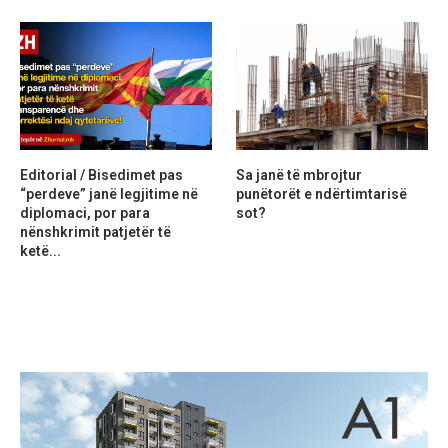
Editorial / Bisedimet pas
Sa janë të mbrojtur
“perdeve” janë legjitime në
punëtorët e ndërtimtarisë
diplomaci, por para
sot?
nënshkrimit patjetër të
ketë...