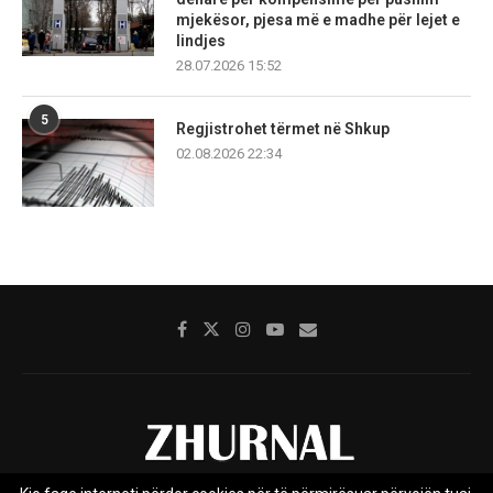
mjekësor, pjesa më e madhe për lejet e
lindjes
28.07.2026 15:52
5
Regjistrohet tërmet në Shkup
02.08.2026 22:34