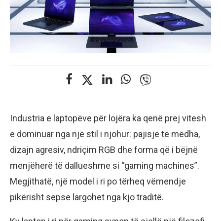
Industria e laptopëve për lojëra ka qenë prej vitesh
e dominuar nga një stil i njohur: pajisje të mëdha,
dizajn agresiv, ndriçim RGB dhe forma që i bëjnë
menjëherë të dallueshme si “gaming machines”.
Megjithatë, një model i ri po tërheq vëmendje
pikërisht sepse largohet nga kjo traditë.