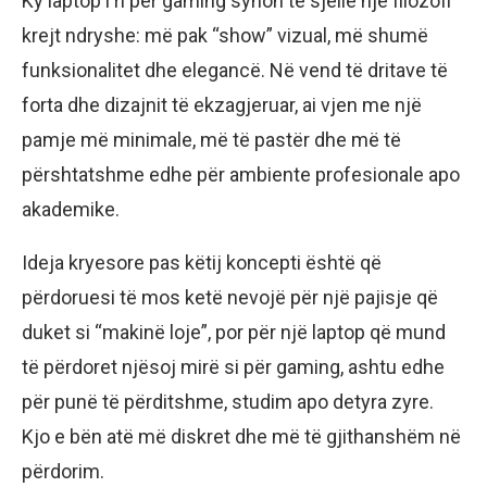
Ky laptop i ri për gaming synon të sjellë një filozofi
krejt ndryshe: më pak “show” vizual, më shumë
funksionalitet dhe elegancë. Në vend të dritave të
forta dhe dizajnit të ekzagjeruar, ai vjen me një
pamje më minimale, më të pastër dhe më të
përshtatshme edhe për ambiente profesionale apo
akademike.
Ideja kryesore pas këtij koncepti është që
përdoruesi të mos ketë nevojë për një pajisje që
duket si “makinë loje”, por për një laptop që mund
të përdoret njësoj mirë si për gaming, ashtu edhe
për punë të përditshme, studim apo detyra zyre.
Kjo e bën atë më diskret dhe më të gjithanshëm në
përdorim.