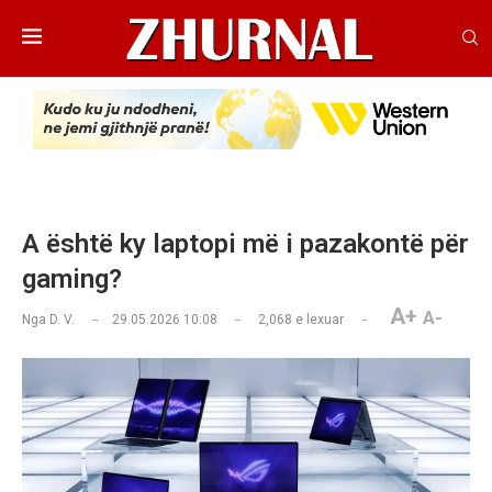
A është ky laptopi më i pazakontë për
gaming?
A+
A-
Nga
D. V.
29.05.2026 10:08
2,068
e lexuar