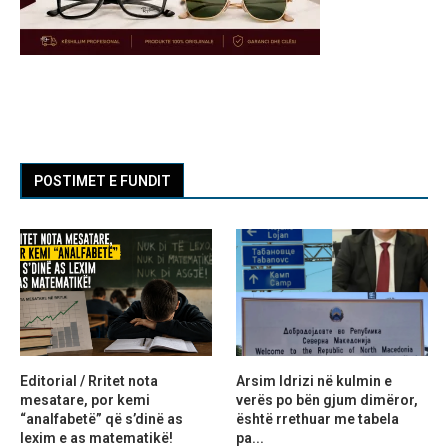
POSTIMET E FUNDIT
Editorial / Rritet nota
Arsim Idrizi në kulmin e
mesatare, por kemi
verës po bën gjum dimëror,
“analfabetë” që s’dinë as
është rrethuar me tabela
lexim e as matematikë!
pa...