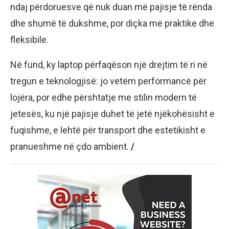
ndaj përdoruesve që nuk duan më pajisje të rënda
dhe shumë të dukshme, por diçka më praktike dhe
fleksibile.
Në fund, ky laptop përfaqëson një drejtim të ri në
tregun e teknologjisë: jo vetëm performancë për
lojëra, por edhe përshtatje me stilin modern të
jetesës, ku një pajisje duhet të jetë njëkohësisht e
fuqishme, e lehtë për transport dhe estetikisht e
pranueshme në çdo ambient.
/