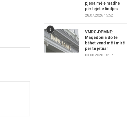
pjesa më e madhe
për lejet e lindjes
28.07.2026 15:52
5
VMRO‑DPMNE:
Maqedonia do të
bëhet vend më i mirë
për të jetuar
03.08.2026 16:17