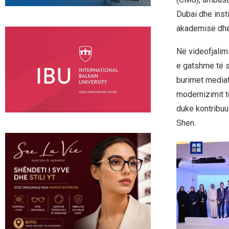
Dubai dhe inst
akademisë dhe 
Në videofjalimi
e gatshme të s
burimet mediat
modernizimit t
duke kontribuua
Shen.