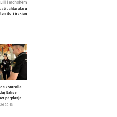
kulli i ardhshëm
bazë ushtarake u
territori irakian
os kontrolle
Kolumbia ka presidentin e ri,
Rëndohe
daj Italisë,
De la Espriella...
shëndetësore
et përplasja...
djal
08.08.2026 19:48
026 20:43
08.08.2