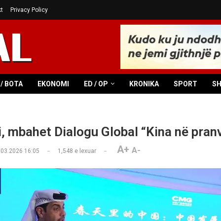
t
Privacy Policy
/ BOTA
EKONOMI
ED / OP
KRONIKA
SPORT
S
, mbahet Dialogu Global “Kina në pran
A+
A-
.03.2026 16:05
1,548
e lexuar