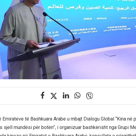
 Emirateve të Bashkuara Arabe u mbajt Dialogu Global “Kina në 
ës sjell mundësi për botën”, i organizuar bashkërisht nga Grupi Me
a kineze në Emiratet e Bashkuara Arabe, konsullata e përgjith