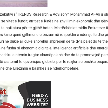
zekutivi i “TRENDS Research & Advisory” Mohammad Al-Ali u sh
it se vitet e fundit, arritjet e Kinës në zhvillimin ekonomik dhe q
 të spikatura për të gjithë botën. Marrëdhëniet midis Emirateve 
s kanë qenë gjithmonë e bazuar në respektin e ndërsjellë dhe pë
ri në dukje ai, duke shprehur shpresën që të dyja palët do të the
ë fusha si ekonomia digjitale, inteligjenca artificiale dhe energji
 bashku sistemin tregtar shumëpalësh dhe do të promovojnë për
 sistemit të qeverisjes globale, për të ruajtur së bashku paqen,
në dhe lulëzimin e bashkësisë ndërkombëtare.