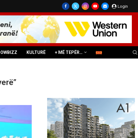
Login
HOWBIZZ
KULTURË
+ MË TEPËR…
verë”