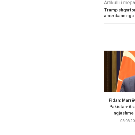
Artikulli i më
Trump shqyrton
amerikane nga
Fidan: Marrë
Pakistan-Ara
ngjashme m
08.08.20