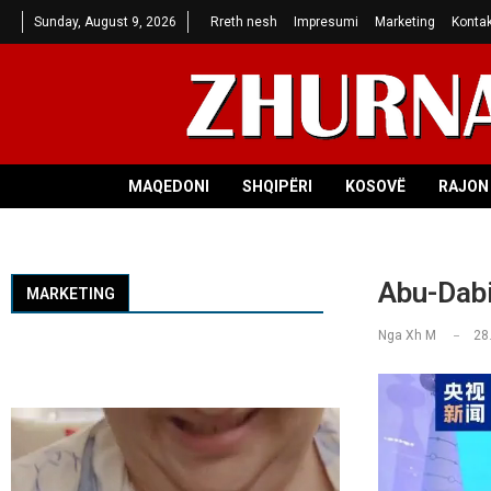
Sunday, August 9, 2026
Rreth nesh
Impresumi
Marketing
Kontak
MAQEDONI
SHQIPËRI
KOSOVË
RAJON 
Abu-Dabi
MARKETING
Nga
Xh M
28