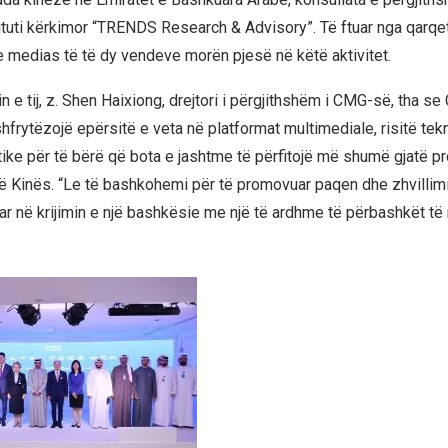
ituti kërkimor “TRENDS Research & Advisory”. Të ftuar nga qarqet
medias të të dy vendeve morën pjesë në këtë aktivitet.
n e tij, z. Shen Haixiong, drejtori i përgjithshëm i CMG-së, tha s
hfrytëzojë epërsitë e veta në platformat multimediale, risitë tek
ike për të bërë që bota e jashtme të përfitojë më shumë gjatë pr
ë Kinës. “Le të bashkohemi për të promovuar paqen dhe zhvillimi
r në krijimin e një bashkësie me një të ardhme të përbashkët të n