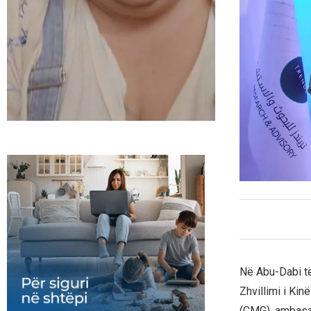
Në Abu-Dabi të
Zhvillimi i Kin
(CMG), ambasad