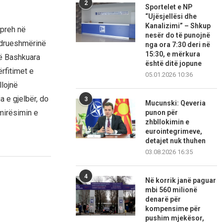
2
Sportelet e NP
“Ujësjellësi dhe
Kanalizimi” – Shkup
preh në
nesër do të punojnë
ëndrueshmërinë
nga ora 7:30 deri në
15:30, e mërkura
të Bashkuara
është ditë jopune
rfitimet e
05.01.2026 10:36
llojnë
a e gjelbër, do
3
Mucunski: Qeveria
mirësimin e
punon për
zhbllokimin e
eurointegrimeve,
detajet nuk thuhen
03.08.2026 16:35
4
Në korrik janë paguar
mbi 560 milionë
denarë për
kompensime për
pushim mjekësor,