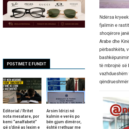
Ndërsa kryeek
fjalimin e rast
shoqërore janë
Arabe dhe Kinë
përbashkëta, vu
bashkëpunimin n
POSTIMET E FUNDIT
të mbrojnë së
vazhdueshëm të
qëndrueshmëri
Editorial / Rritet
Arsim Idrizi në
nota mesatare, por
kulmin e verës po
kemi “analfabetë”
bën gjum dimëror,
që s’dinë as lexim e
është rrethuar me