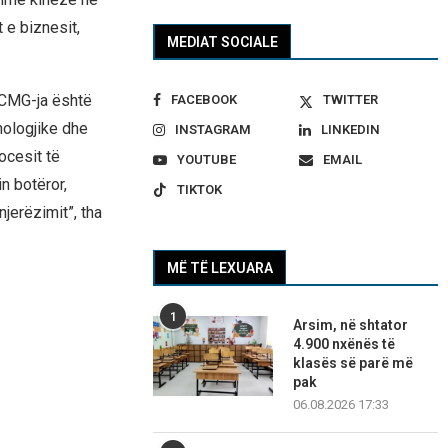
 e biznesit,
MEDIAT SOCIALE
e CMG-ja është
FACEBOOK
TWITTER
nologjike dhe
INSTAGRAM
LINKEDIN
ocesit të
YOUTUBE
EMAIL
n botëror,
TIKTOK
jerëzimit”, tha
MË TË LEXUARA
1
Arsim, në shtator
4.900 nxënës të
klasës së parë më
pak
06.08.2026 17:33