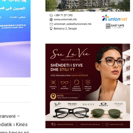
pranverë –
diatik i Kinës
shme kineze në