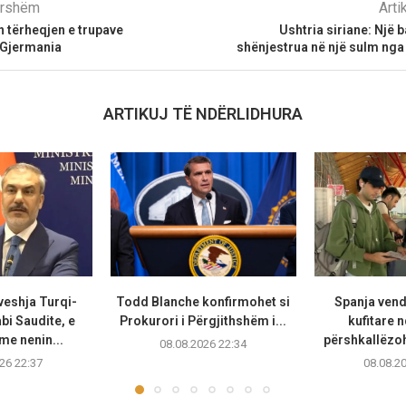
parshëm
Arti
 tërheqjen e trupave
Ushtria siriane: Një 
 Gjermania
shënjestrua në një sulm nga 
ARTIKUJ TË NDËRLIDHURA
veshja Turqi-
Todd Blanche konfirmohet si
Spanja vend
bi Saudite, e
Prokurori i Përgjithshëm i...
kufitare n
e nenin...
përshkallëzoh
08.08.2026 22:34
26 22:37
08.08.2