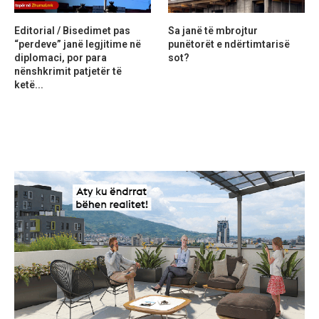
Editorial / Bisedimet pas
Sa janë të mbrojtur
“perdeve” janë legjitime në
punëtorët e ndërtimtarisë
diplomaci, por para
sot?
nënshkrimit patjetër të
ketë...