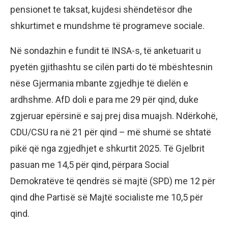
pensionet te taksat, kujdesi shëndetësor dhe
shkurtimet e mundshme të programeve sociale.
Në sondazhin e fundit të INSA-s, të anketuarit u
pyetën gjithashtu se cilën parti do të mbështesnin
nëse Gjermania mbante zgjedhje të dielën e
ardhshme. AfD doli e para me 29 për qind, duke
zgjeruar epërsinë e saj prej disa muajsh. Ndërkohë,
CDU/CSU ra në 21 për qind – më shumë se shtatë
pikë që nga zgjedhjet e shkurtit 2025. Të Gjelbrit
pasuan me 14,5 për qind, përpara Social
Demokratëve të qendrës së majtë (SPD) me 12 për
qind dhe Partisë së Majtë socialiste me 10,5 për
qind.