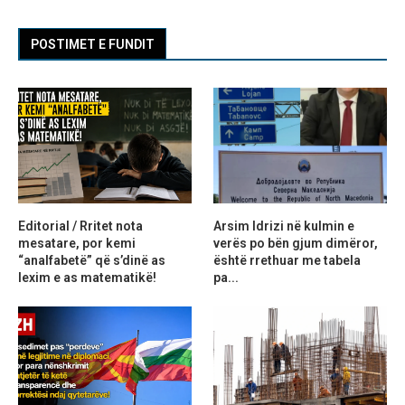
POSTIMET E FUNDIT
Editorial / Rritet nota
Arsim Idrizi në kulmin e
mesatare, por kemi
verës po bën gjum dimëror,
“analfabetë” që s’dinë as
është rrethuar me tabela
lexim e as matematikë!
pa...