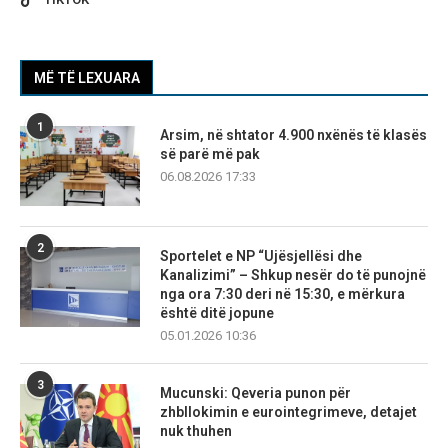
MË TË LEXUARA
1
Arsim, në shtator 4.900 nxënës të klasës
së parë më pak
06.08.2026 17:33
2
Sportelet e NP “Ujësjellësi dhe
Kanalizimi” – Shkup nesër do të punojnë
nga ora 7:30 deri në 15:30, e mërkura
është ditë jopune
05.01.2026 10:36
3
Mucunski: Qeveria punon për
zhbllokimin e eurointegrimeve, detajet
nuk thuhen