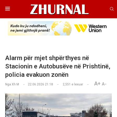
Alarm për mjet shpërthyes në
Stacionin e Autobusëve në Prishtinë,
policia evakuon zonën
A+
A-
Nga
Xh M
22.06.2026 21:18
2,551
e lexuar