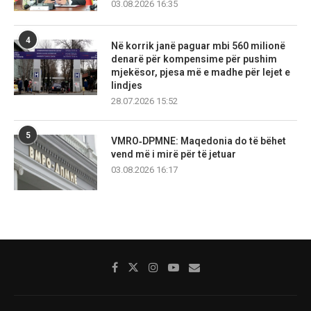
03.08.2026 16:35
4
Në korrik janë paguar mbi 560 milionë
denarë për kompensime për pushim
mjekësor, pjesa më e madhe për lejet e
lindjes
28.07.2026 15:52
5
VMRO‑DPMNE: Maqedonia do të bëhet
vend më i mirë për të jetuar
03.08.2026 16:17