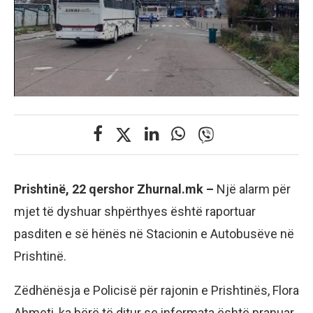
Prishtinë, 22 qershor Zhurnal.mk –
Një alarm për
mjet të dyshuar shpërthyes është raportuar
pasditen e së hënës në Stacionin e Autobusëve në
Prishtinë.
Zëdhënësja e Policisë për rajonin e Prishtinës, Flora
Ahmeti, ka bërë të ditur se informata është pranuar