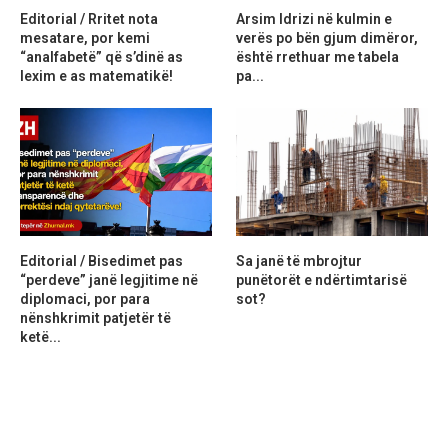
Editorial / Rritet nota
Arsim Idrizi në kulmin e
mesatare, por kemi
verës po bën gjum dimëror,
“analfabetë” që s’dinë as
është rrethuar me tabela
lexim e as matematikë!
pa...
Editorial / Bisedimet pas
Sa janë të mbrojtur
“perdeve” janë legjitime në
punëtorët e ndërtimtarisë
diplomaci, por para
sot?
nënshkrimit patjetër të
ketë...