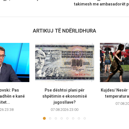
takimesh me ambasadorët p
ARTIKUJ TË NDËRLIDHURA
ovski: Pas
Pse dështoi plani për
Kujdes/ Nesër 
adhën e kanë
shpëtimin e ekonomisë
temperaturat
tet...
jugosllave?
07.08.2
26 23:38
07.08.2026 23:00