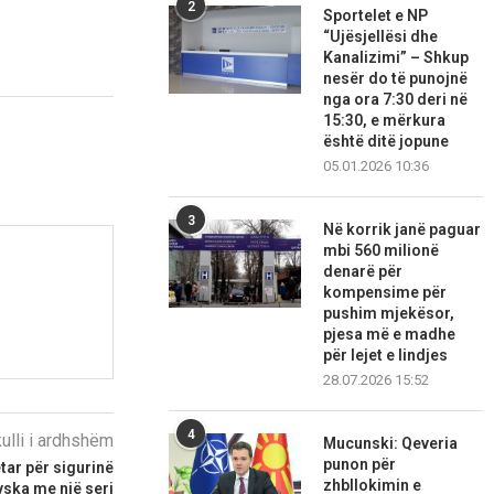
2
Sportelet e NP
“Ujësjellësi dhe
Kanalizimi” – Shkup
nesër do të punojnë
nga ora 7:30 deri në
15:30, e mërkura
është ditë jopune
05.01.2026 10:36
3
Në korrik janë paguar
mbi 560 milionë
denarë për
kompensime për
pushim mjekësor,
pjesa më e madhe
për lejet e lindjes
28.07.2026 15:52
4
kulli i ardhshëm
Mucunski: Qeveria
punon për
ar për sigurinë
zhbllokimin e
vska me një seri