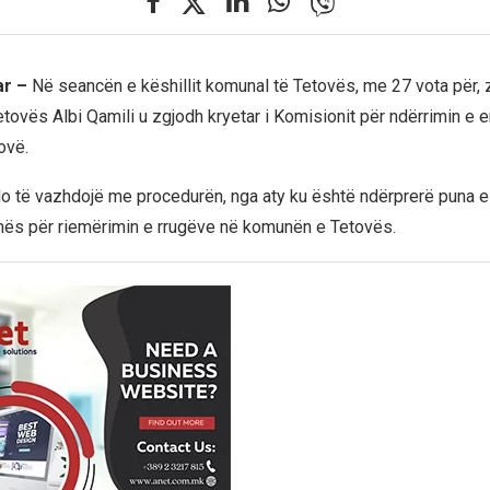
ar –
Në seancën e këshillit komunal të Tetovës, me 27 vota për, zv
ovës Albi Qamili u zgjodh kryetar i Komisionit për ndërrimin e 
ovë.
do të vazhdojë me procedurën, nga aty ku është ndërprerë puna e
nës për riemërimin e rrugëve në komunën e Tetovës.