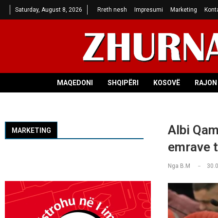
Saturday, August 8, 2026
Rreth nesh
Impresumi
Marketing
Kont
MAQEDONI
SHQIPËRI
KOSOVË
RAJON 
Albi Qami
MARKETING
emrave t
Nga
B.M
30.