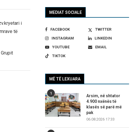
MEDIAT SOCIALE
.kryetari i
FACEBOOK
TWITTER
emrave të
INSTAGRAM
LINKEDIN
YOUTUBE
EMAIL
 Grupit
TIKTOK
MË TË LEXUARA
1
Arsim, në shtator
4.900 nxënës të
klasës së parë më
pak
06.08.2026 17:33