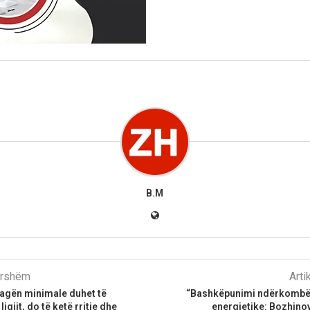
B.M
parshëm
Arti
pagën minimale duhet të
“Bashkëpunimi ndërkombët
igjit, do të ketë rritje dhe
energjetike: Bozhino