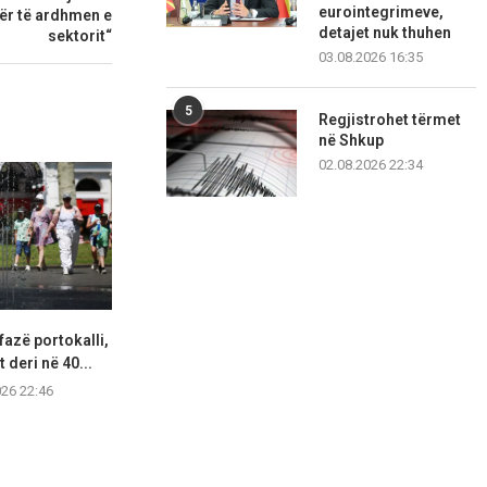
eurointegrimeve,
ër të ardhmen e
detajet nuk thuhen
sektorit“
03.08.2026 16:35
5
Regjistrohet tërmet
në Shkup
02.08.2026 22:34
fazë portokalli,
Hapet një tjetër segment i
Lidhjet e lë
 deri në 40...
autostradës Elbasan–Qafë
ekstremit 
Thanë,...
026 22:46
07.08.2
07.08.2026 21:57