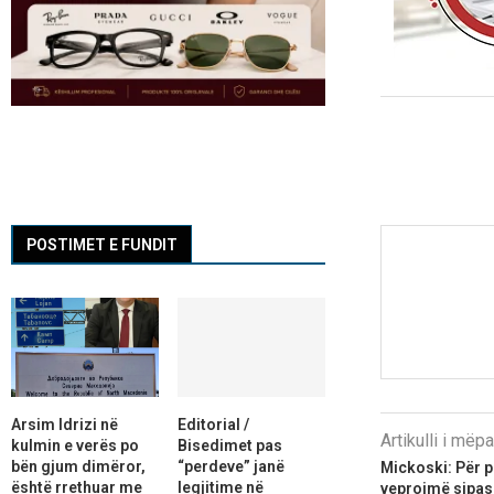
POSTIMET E FUNDIT
Arsim Idrizi në
Editorial /
Artikulli i më
kulmin e verës po
Bisedimet pas
bën gjum dimëror,
“perdeve” janë
Mickoski: Për 
është rrethuar me
legjitime në
veprojmë sipas l