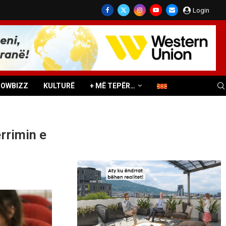
Login
HOWBIZZ
KULTURË
+ MË TEPËR…
ërrimin e