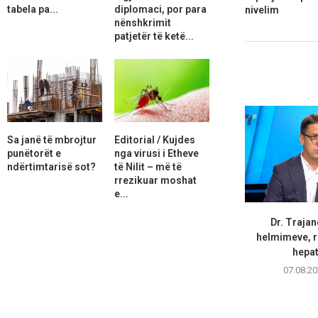
tabela pa...
diplomaci, por para
nivelim
nënshkrimit
patjetër të ketë...
Sa janë të mbrojtur
Editorial / Kujdes
punëtorët e
nga virusi i Etheve
ndërtimtarisë sot?
të Nilit – më të
rrezikuar moshat
e...
Dr. Trajan
helmimeve, r
hepati
07.08.20