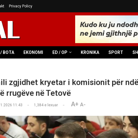
akt
Privacy Policy
/ BOTA
EKONOMI
ED / OP
KRONIKA
SPORT
S
li zgjidhet kryetar i komisionit për nd
ë rrugëve në Tetovë
A+
A-
01.2026 11:43
1,384
e lexuar