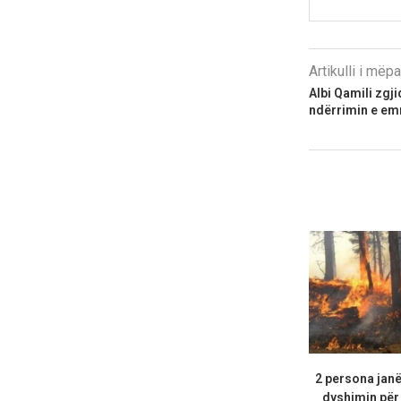
Artikulli i më
Albi Qamili zgji
ndërrimin e em
2 persona janë
dyshimin për 