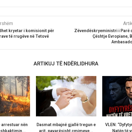
parshëm
Arti
dhet kryetar i komisionit për
Zëvendëskryeministri i Parë 
rave të rrugëve në Tetovë
Çështje Evropiane, B
Ambasador
ARTIKUJ TË NDËRLIDHURA
 arrestuar nën
Dasmat mbajnë gjallë tregun e
VLEN: “Dyfytyr
shkaktimin...
arit, pavarësisht çmimeve...
Natën të vr