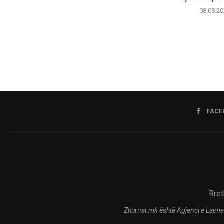
08.08.20
FACE
Rret
Zhurnal.mk është Agjenci e Lajme