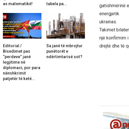
as matematikë!
tabela pa...
gatishmërinë e
energjetik
ukrainas.
Takimet bilate
një konfirmim i
drejtë dhe të 
Editorial /
Sa janë të mbrojtur
Bisedimet pas
punëtorët e
“perdeve” janë
ndërtimtarisë sot?
legjitime në
diplomaci, por para
nënshkrimit
patjetër të ketë...