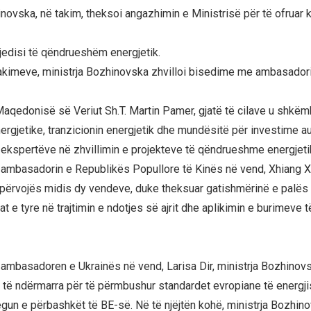
inovska, në takim, theksoi angazhimin e Ministrisë për të ofruar 
mjedisi të qëndrueshëm energjetik.
akimeve, ministrja Bozhinovska zhvilloi bisedime me ambasadori
aqedonisë së Veriut Sh.T. Martin Pamer, gjatë të cilave u shk
nergjetike, tranzicionin energjetik dhe mundësitë për investime a
ekspertëve në zhvillimin e projekteve të qëndrueshme energjeti
ambasadorin e Republikës Popullore të Kinës në vend, Xhiang Xi
ërvojës midis dy vendeve, duke theksuar gatishmërinë e palës 
at e tyre në trajtimin e ndotjes së ajrit dhe aplikimin e burimeve
ambasadoren e Ukrainës në vend, Larisa Dir, ministrja Bozhinov
 të ndërmarra për të përmbushur standardet evropiane të energjis
regun e përbashkët të BE-së. Në të njëjtën kohë, ministrja Bozhin