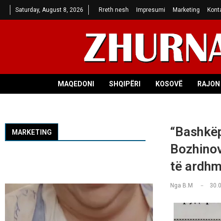
Saturday, August 8, 2026
Rreth nesh
Impresumi
Marketing
Kont
MAQEDONI
SHQIPËRI
KOSOVË
RAJON 
“Bashkëp
MARKETING
Bozhinov
të ardhm
Nga
B.M
30.