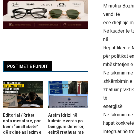
Ministrja Bozh
vendi të
ecë drejt një 
Në kuadër të t
në
Republikën e M
për politikat e
mbështetjen e 
POSTIMET E FUNDIT
Në takimin me 
shkëmbimin e p
zbatuar praktik
të
energjisë.
Në takimin me 
Editorial / Rritet
Arsim Idrizi në
nota mesatare, por
kulmin e verës po
hapat konkretë
kemi “analfabetë”
bën gjum dimëror,
integruar në t
që s’dinë as lexim e
është rrethuar me