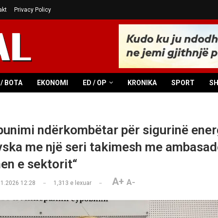
akt
Privacy Policy
/ BOTA
EKONOMI
ED / OP
KRONIKA
SPORT
S
unimi ndërkombëtar për sigurinë energ
ska me një seri takimesh me ambasad
en e sektorit“
A+
A-
01.2026 12:28
1,313
e lexuar