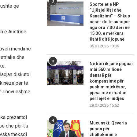
2
Sportelet e NP
kushte që
“Ujësjellësi dhe
Kanalizimi” – Shkup
nesër do të punojnë
nga ora 7:30 deri në
n e Austrisë
15:30, e mërkura
është ditë jopune
05.01.2026 10:36
ëmbyen mendime
ustriake dhe
3
Në korrik janë paguar
ke.
mbi 560 milionë
aojan diskutoi
denarë për
kompensime për
kineze për të
pushim mjekësor,
 të rinovueshme
pjesa më e madhe
për lejet e lindjes
28.07.2026 15:52
ska prezantoi
4
Mucunski: Qeveria
ë dhe për t’u
punon për
ovska theksoi
zhbllokimin e