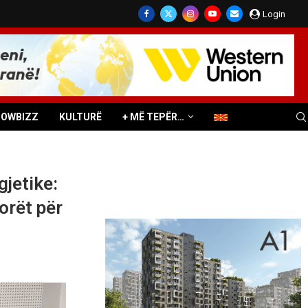
Login
HOWBIZZ
KULTURË
+ MË TEPËR…
jetike:
orët për