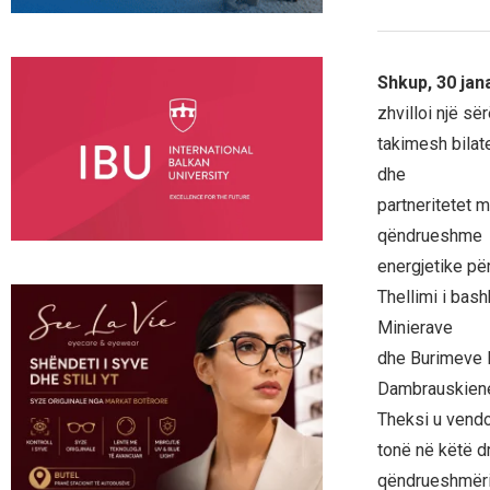
Shkup, 30 jan
zhvilloi një së
takimesh bilat
dhe
partneritetet m
qëndrueshme
energjetike pë
Thellimi i bash
Minierave
dhe Burimeve 
Dambrauskien
Theksi u vendo
tonë në këtë dr
qëndrueshmëri