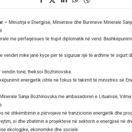
ar –
Ministrja e Energjisë, Minierave dhe Burimeve Minerale San
rë
erale me përfaqësues të trupit diplomatik në vend. Bashkëpuni
e vendet mike janë kyçe për të siguruar një të ardhme të sigurt d
r vendin tonë, theksoi Bozhinovska.
këpunimit energjetik ishte në fokus të takimit të ministres së Ene
Minerale Sanja Bozhinovska me ambasadoren e Lituanisë, Vilma
e.
s në shkëmbimin e përvojave në tranzicionin energjetik dhe prog
ejtim, si dhe zbatimin e projekteve në sektorin e energjisë në dr
së ekologjike, ekonomike dhe sociale.