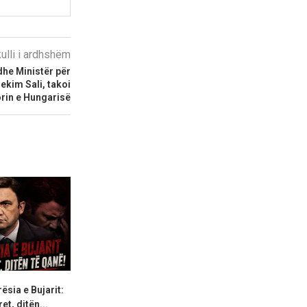
kulli i ardhshëm
dhe Ministër për
ekim Sali, takoi
in e Hungarisë
ësia e Bujarit:
Qentë endacakë i kushtojnë
Kodi i ri zgj
et, ditën...
Shkupit 46 milionë denarë,...
bllokuar,