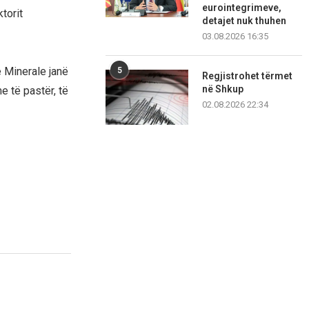
eurointegrimeve,
torit
detajet nuk thuhen
03.08.2026 16:35
e Minerale janë
5
Regjistrohet tërmet
në Shkup
me të pastër, të
02.08.2026 22:34