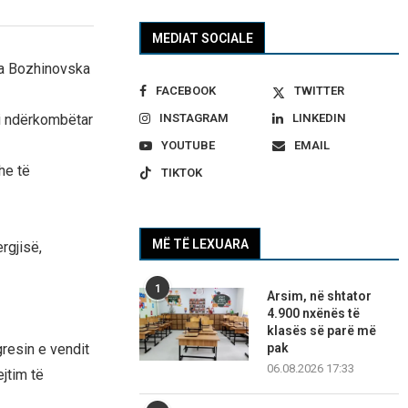
MEDIAT SOCIALE
ja Bozhinovska
FACEBOOK
TWITTER
INSTAGRAM
LINKEDIN
mi ndërkombëtar
YOUTUBE
EMAIL
he të
TIKTOK
MË TË LEXUARA
rgjisë,
1
Arsim, në shtator
4.900 nxënës të
klasës së parë më
pak
resin e vendit
06.08.2026 17:33
ejtim të