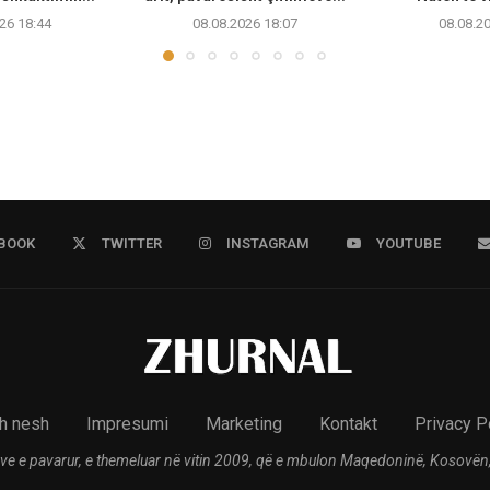
26 18:44
08.08.2026 18:07
08.08.2
BOOK
TWITTER
INSTAGRAM
YOUTUBE
h nesh
Impresumi
Marketing
Kontakt
Privacy P
ve e pavarur, e themeluar në vitin 2009, që e mbulon Maqedoninë, Kosovën,