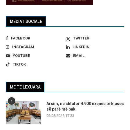
MEDIAT SOCIALE
FACEBOOK
TWITTER
INSTAGRAM
LINKEDIN
YOUTUBE
EMAIL
TIKTOK
MË TË LEXUARA
1
Arsim, në shtator 4.900 nxënës të klasës
së parë më pak
06.08.2026 17:33