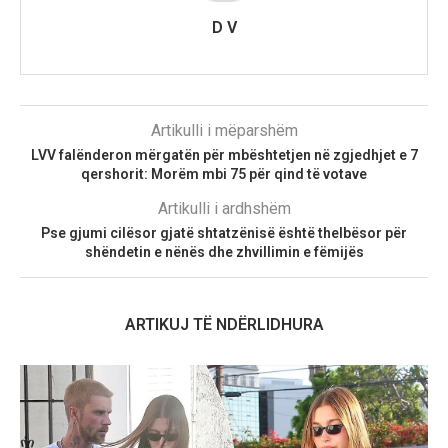
D V
Artikulli i mëparshëm
LVV falënderon mërgatën për mbështetjen në zgjedhjet e 7
qershorit: Morëm mbi 75 për qind të votave
Artikulli i ardhshëm
Pse gjumi cilësor gjatë shtatzënisë është thelbësor për
shëndetin e nënës dhe zhvillimin e fëmijës
ARTIKUJ TË NDËRLIDHURA