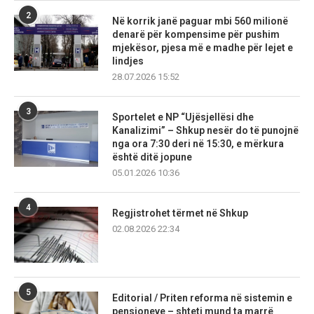
2
Në korrik janë paguar mbi 560 milionë
denarë për kompensime për pushim
mjekësor, pjesa më e madhe për lejet e
lindjes
28.07.2026 15:52
3
Sportelet e NP “Ujësjellësi dhe
Kanalizimi” – Shkup nesër do të punojnë
nga ora 7:30 deri në 15:30, e mërkura
është ditë jopune
05.01.2026 10:36
4
Regjistrohet tërmet në Shkup
02.08.2026 22:34
5
Editorial / Priten reforma në sistemin e
pensioneve – shteti mund ta marrë