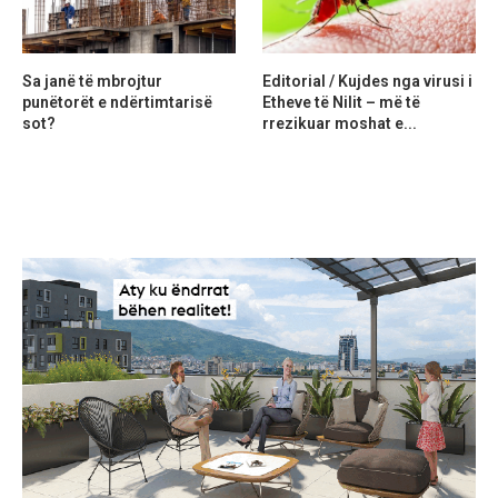
Sa janë të mbrojtur
Editorial / Kujdes nga virusi i
punëtorët e ndërtimtarisë
Etheve të Nilit – më të
sot?
rrezikuar moshat e...