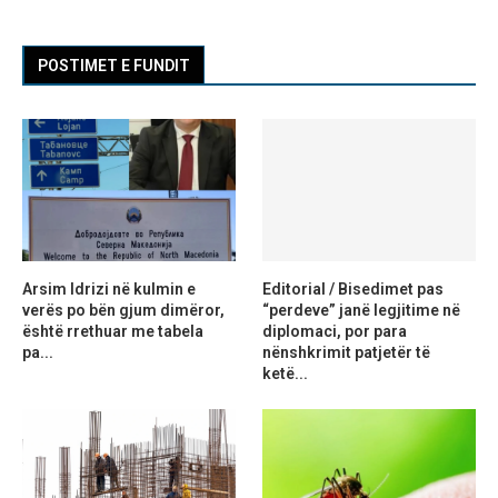
POSTIMET E FUNDIT
Arsim Idrizi në kulmin e
Editorial / Bisedimet pas
verës po bën gjum dimëror,
“perdeve” janë legjitime në
është rrethuar me tabela
diplomaci, por para
pa...
nënshkrimit patjetër të
ketë...