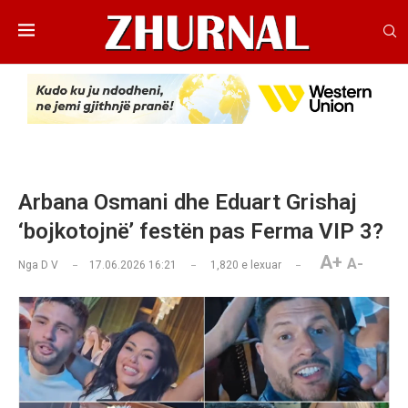
Arbana Osmani dhe Eduart Grishaj
‘bojkotojnë’ festën pas Ferma VIP 3?
A+
A-
Nga
D V
17.06.2026 16:21
1,820
e lexuar