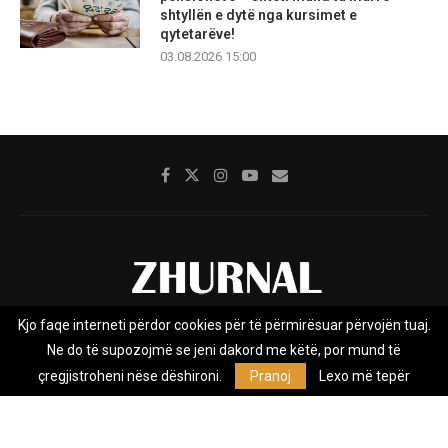
shtyllën e dytë nga kursimet e
qytetarëve!
03.08.2026 15:00
Kjo faqe interneti përdor cookies për të përmirësuar përvojën tuaj.
Rreth nesh
Impresumi
Marketing
Kontakt
Ne do të supozojmë se jeni dakord me këtë, por mund të
Privacy Policy
çregjistroheni nëse dëshironi.
Pranoj
Lexo më tepër
Zhurnal.mk është Agjenci e Lajmeve e pavarur, e themeluar në vitin
2009, që e mbulon Maqedoninë, Kosovën, Shqipërinë edhe lajmet
nga bota.