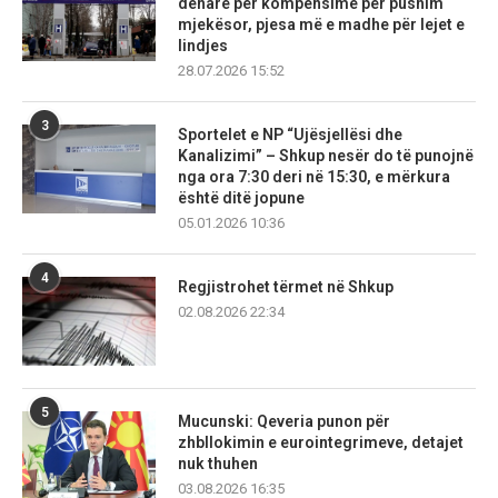
denarë për kompensime për pushim
mjekësor, pjesa më e madhe për lejet e
lindjes
28.07.2026 15:52
3
Sportelet e NP “Ujësjellësi dhe
Kanalizimi” – Shkup nesër do të punojnë
nga ora 7:30 deri në 15:30, e mërkura
është ditë jopune
05.01.2026 10:36
4
Regjistrohet tërmet në Shkup
02.08.2026 22:34
5
Mucunski: Qeveria punon për
zhbllokimin e eurointegrimeve, detajet
nuk thuhen
03.08.2026 16:35