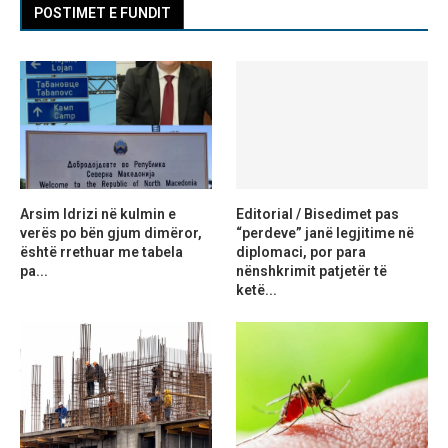
POSTIMET E FUNDIT
Arsim Idrizi në kulmin e
Editorial / Bisedimet pas
verës po bën gjum dimëror,
“perdeve” janë legjitime në
është rrethuar me tabela
diplomaci, por para
pa...
nënshkrimit patjetër të
ketë...