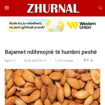
Bajamet ndihmojnë të humbni peshë
A+
A-
Nga
D. V.
04.06.2026 09:10
1,276
e lexuar