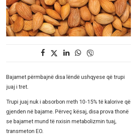
Bajamet përmbajnë disa lëndë ushqyese që trupi
juaj i tret.
Trupi juaj nuk i absorbon rreth 10-15% të kalorive që
gjenden në bajame. Përveç kësaj, disa prova thonë
se bajamet mund të nxisin metabolizmin tuaj,
transmeton EO.