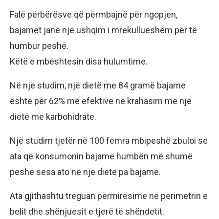
Falë përbërësve që përmbajnë për ngopjen,
bajamet janë një ushqim i mrekullueshëm për të
humbur peshë.
Këtë e mbështesin disa hulumtime.
Në një studim, një dietë me 84 gramë bajame
është për 62% më efektive në krahasim me një
dietë me karbohidrate.
Një studim tjetër në 100 femra mbipeshë zbuloi se
ata që konsumonin bajame humbën më shumë
peshë sesa ato në një dietë pa bajame.
Ata gjithashtu treguan përmirësime në perimetrin e
belit dhe shënjuesit e tjerë të shëndetit.