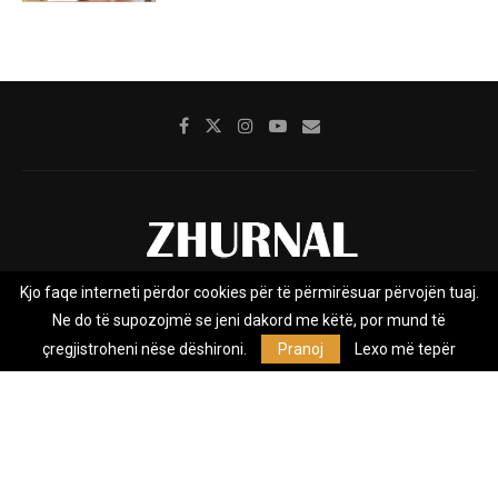
Kjo faqe interneti përdor cookies për të përmirësuar përvojën tuaj.
Rreth nesh
Impresumi
Marketing
Kontakt
Ne do të supozojmë se jeni dakord me këtë, por mund të
Privacy Policy
çregjistroheni nëse dëshironi.
Pranoj
Lexo më tepër
Zhurnal.mk është Agjenci e Lajmeve e pavarur, e themeluar në vitin
2009, që e mbulon Maqedoninë, Kosovën, Shqipërinë edhe lajmet
nga bota.
@2026 - All Right Reserved. Designed and Developed by
Anet.Com.Mk