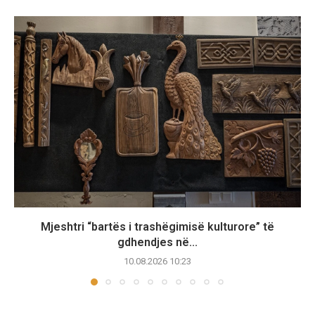
Mjeshtri “bartës i trashëgimisë kulturore” të
gdhendjes në...
10.08.2026 10:23