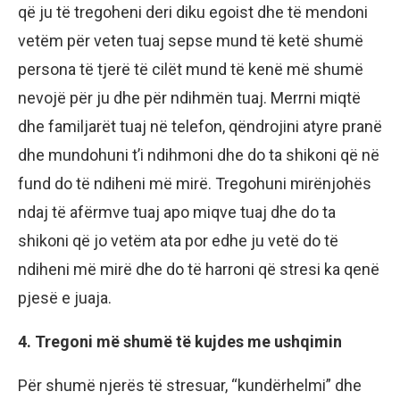
që ju të tregoheni deri diku egoist dhe të mendoni
vetëm për veten tuaj sepse mund të ketë shumë
persona të tjerë të cilët mund të kenë më shumë
nevojë për ju dhe për ndihmën tuaj. Merrni miqtë
dhe familjarët tuaj në telefon, qëndrojini atyre pranë
dhe mundohuni t’i ndihmoni dhe do ta shikoni që në
fund do të ndiheni më mirë. Tregohuni mirënjohës
ndaj të afërmve tuaj apo miqve tuaj dhe do ta
shikoni që jo vetëm ata por edhe ju vetë do të
ndiheni më mirë dhe do të harroni që stresi ka qenë
pjesë e juaja.
4. Tregoni më shumë të kujdes me ushqimin
Për shumë njerës të stresuar, “kundërhelmi” dhe