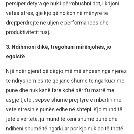
përsipër detyra që nuk i përmbushni dot, i krijoni
vetes stres, gjë kjo që ndikon në mënyrë të
drejtpërdrejtë në uljen e performancës dhe
produktivitetit tuaj.
3. Ndihmoni dikë, tregohuni mirënjohës, jo
egoistë
Një ndër gjërat që dëgjojmë më shpesh nga njerëz
të ndryshëm është që janë shumë të ngarkuar me
punë dhe nuk kanë fare kohë për t’u marrë me
asgjë tjetër, sepse shumë prej tyre e mbartin me
vete stresin e punës edhe në shtëpi. Kjo mund të
jetë e vërtetë, ju mund të keni shumë punë dhe
ndiheni shumë të ngarkuar por kjo nuk do të thotë