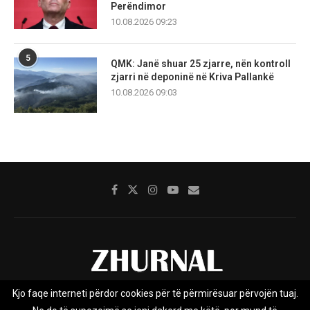
Perëndimor
10.08.2026 09:23
5
QMK: Janë shuar 25 zjarre, nën kontroll
zjarri në deponinë në Kriva Pallankë
10.08.2026 09:03
Kjo faqe interneti përdor cookies për të përmirësuar përvojën tuaj.
Rreth nesh
Impresumi
Marketing
Kontakt