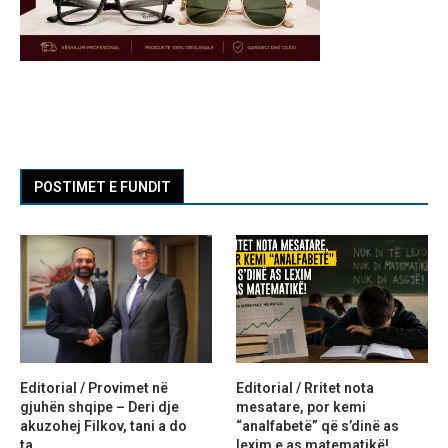
POSTIMET E FUNDIT
Editorial / Provimet në
Editorial / Rritet nota
gjuhën shqipe – Deri dje
mesatare, por kemi
akuzohej Filkov, tani a do
“analfabetë” që s’dinë as
ta...
lexim e as matematikë!