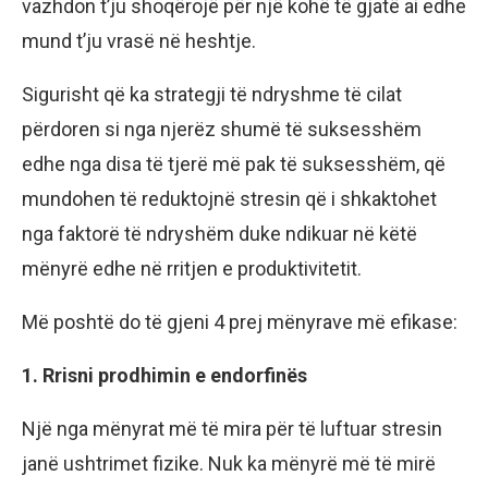
vazhdon t’ju shoqërojë për një kohë të gjatë ai edhe
mund t’ju vrasë në heshtje.
Sigurisht që ka strategji të ndryshme të cilat
përdoren si nga njerëz shumë të suksesshëm
edhe nga disa të tjerë më pak të suksesshëm, që
mundohen të reduktojnë stresin që i shkaktohet
nga faktorë të ndryshëm duke ndikuar në këtë
mënyrë edhe në rritjen e produktivitetit.
Më poshtë do të gjeni 4 prej mënyrave më efikase:
1. Rrisni prodhimin e endorfinës
Një nga mënyrat më të mira për të luftuar stresin
janë ushtrimet fizike. Nuk ka mënyrë më të mirë