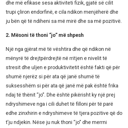
dhe më efikase sesa aktiviteti fizik, gjatë së cilit
trupi çliron endorfinë, e cila ndikon menjëherë dhe
ju bën që të ndiheni sa më mirë dhe sa më pozitivë.
2. Mësoni të thoni “jo” më shpesh
Një nga gjërat më të vështira dhe që ndikon në
mënyrë të drejtpërdrejtë në rritjen e nivelit të
stresit dhe uljen e produktivitetit është fakti që për
shumë njerëz si për ata që janë shumë të
suksesshëm si për ata që janë më pak është frika
ndaj të thënit “jo”. Dhe është pikërisht ky një prej
ndryshimeve nga i cili duhet të filloni për të parë
edhe zinxhirin e ndryshimeve të tjera pozitive që do
t’ju ndjekin. Nëse ju nuk thoni “jo” dhe merrni