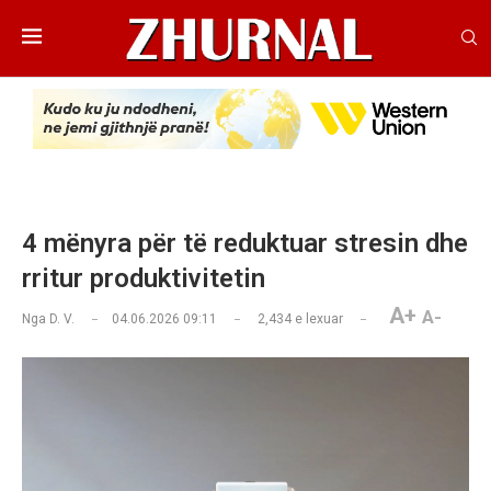
4 mënyra për të reduktuar stresin dhe
rritur produktivitetin
A+
A-
Nga
D. V.
04.06.2026 09:11
2,434
e lexuar