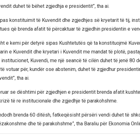
vendit duhet të bëhet zgjedhja e presidentit”, tha ai.
 pas konstituimit të Kuvendit dhe zgjedhjes së kryetarit të tij, ins
ues që brenda afatit të përcaktuar të zgjedhin presidentin e vend
isht e kemi për detyrë sipas Kushtetutës që ta konstituojmë Kuven
arin e Kuvendit dhe kryetari i Kuvendit me mandat të plotë, pasta
a institucionet, Kuvendi, me një seancë të cilën duhet të jenë 80 
të votuar për, kundër ose abstenim, duhet të zgjedhur presidenti
endit”, tha ai.
ëruar se dështimi për zgjedhjen e presidentit brenda afatit kusht
krizë të re institucionale dhe zgjedhje të parakohshme.
ndodh brenda 60 ditësh, fatkeqësisht përsëri vendi duhet të shk
htëzakonshme dhe të parakohshme”, tha Baraliu për Ekonomia Onli