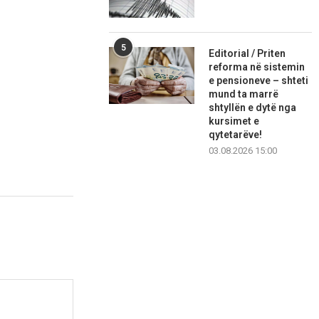
5
Editorial / Priten
reforma në sistemin
e pensioneve – shteti
mund ta marrë
shtyllën e dytë nga
kursimet e
qytetarëve!
03.08.2026 15:00