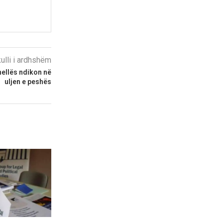
kulli i ardhshëm
nellës ndikon në
uljen e peshës