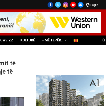
Login
HOWBIZZ
KULTURË
+ MË TEPËR…
mit të
je të