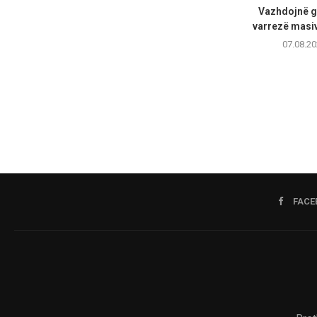
Vazhdojnë g
varrezë masiv
07.08.20
FACE