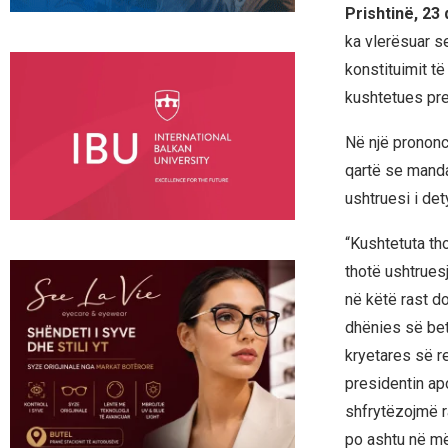
Prishtinë, 23
ka vlerësuar s
konstituimit të
kushtetues pre
Në një prononc
qartë se manda
ushtruesi i det
“Kushtetuta tho
thotë ushtrues
në këtë rast do
dhënies së bet
kryetares së re
presidentin ap
shfrytëzojmë r
po ashtu në m