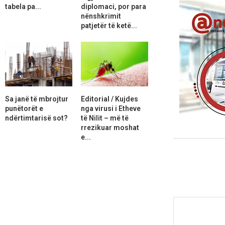
tabela pa...
diplomaci, por para
nënshkrimit
patjetër të ketë...
Sa janë të mbrojtur
Editorial / Kujdes
punëtorët e
nga virusi i Etheve
ndërtimtarisë sot?
të Nilit – më të
rrezikuar moshat
e...