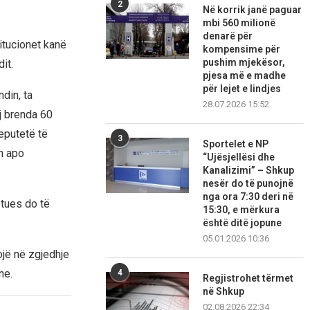
2
Në korrik janë paguar
mbi 560 milionë
denarë për
titucionet kanë
kompensime për
pushim mjekësor,
it.
pjesa më e madhe
për lejet e lindjes
din, ta
28.07.2026 15:52
j brenda 60
deputetë të
3
Sportelet e NP
n apo
“Ujësjellësi dhe
Kanalizimi” – Shkup
nesër do të punojnë
nga ora 7:30 deri në
etues do të
15:30, e mërkura
është ditë jopune
05.01.2026 10:36
ojë në zgjedhje
ne.
4
Regjistrohet tërmet
në Shkup
02.08.2026 22:34