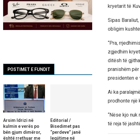
kryetarit të Ku
Sipas Baraliut,
obligim kushtet
“Pra, rrjedhim
zgjedhim kryet
ditësh të gjith
pranishëm për 
POSTIMET E FUNDIT
presidenten e v
Ai ka paralajm
prodhonte një 
“Nëse kjo nuk 
Arsim Idrizi në
Editorial /
të reja të jas
kulmin e verës po
Bisedimet pas
bën gjum dimëror,
“perdeve” janë
është rrethuar me
legjitime në