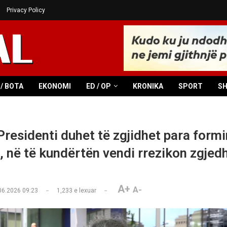
Privacy Policy
/ BOTA
EKONOMI
ED / OP
KRONIKA
SPORT
S
Presidenti duhet të zgjidhet para formi
, në të kundërtën vendi rrezikon zgjedh
A+
A-
06.2026 09:23
1,233
e lexuar