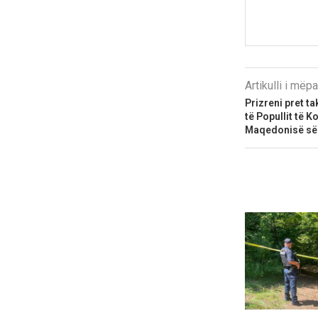
Artikulli i më
Prizreni pret t
të Popullit të 
Maqedonisë së 