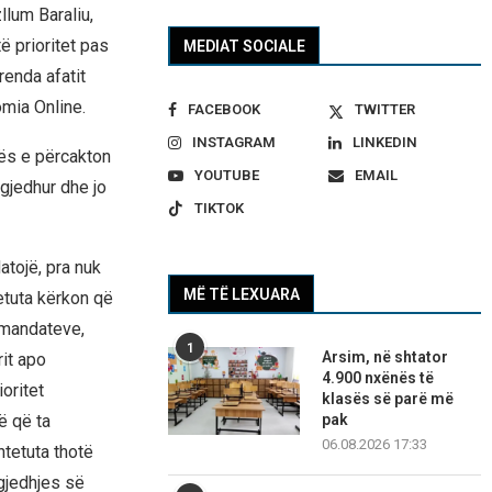
lum Baraliu,
ë prioritet pas
MEDIAT SOCIALE
renda afatit
omia Online.
FACEBOOK
TWITTER
INSTAGRAM
LINKEDIN
ës e përcakton
YOUTUBE
EMAIL
gjedhur dhe jo
TIKTOK
atojë, pra nuk
MË TË LEXUARA
etuta kërkon që
ë mandateve,
1
Arsim, në shtator
rit apo
4.900 nxënës të
oritet
klasës së parë më
pak
ë që ta
06.08.2026 17:33
tetuta thotë
gjedhjes së