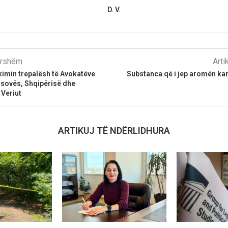
D. V.
parshëm
Arti
akimin trepalësh të Avokatëve
Substanca që i jep aromën ka
Kosovës, Shqipërisë dhe
Veriut
ARTIKUJ TË NDËRLIDHURA