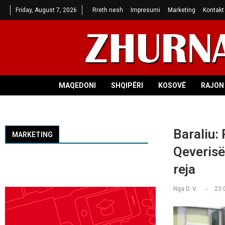
Friday, August 7, 2026
Rreth nesh
Impresumi
Marketing
Kontakt
MAQEDONI
SHQIPËRI
KOSOVË
RAJON 
Baraliu: 
MARKETING
Qeverisë
reja
Nga
D. V.
23.