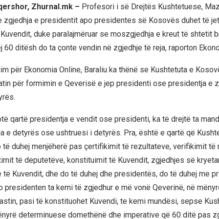
 qershor, Zhurnal.mk –
Profesori i së Drejtës Kushtetuese, Mazl
e zgjedhja e presidentit apo presidentes së Kosovës duhet të jet
 Kuvendit, duke paralajmëruar se moszgjedhja e kreut të shtetit b
j 60 ditësh do ta çonte vendin në zgjedhje të reja, raporton Ekon
im për Ekonomia Online, Baraliu ka thënë se Kushtetuta e Kosov
tin për formimin e Qeverisë e jep presidenti ose presidentja e z
yrës.
të qartë presidentja e vendit ose presidenti, ka të drejtë ta mand
ja e detyrës ose ushtruesi i detyrës. Pra, është e qartë që Kusht
 të duhej menjëherë pas çertifikimit të rezultateve, verifikimit t
imit të deputetëve, konstituimit të Kuvendit, zgjedhjes së kryeta
 të Kuvendit, dhe do të duhej dhe presidentës, do të duhej me pri
o presidenten ta kemi të zgjedhur e më vonë Qeverinë, në mënyr
astin, pasi të konstituohet Kuvendi, te kemi mundësi, sepse Kush
ënyrë determinuese domethënë dhe imperative që 60 ditë pas z