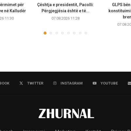
ërmimet për
Çështja e presidentit, Pacolli:
GLPS bën 
e në Kalludër
Përgjegjësia është e të...
konstituimi
bren
26 11:30
07.08.2026 11:28
07.08.2
BOOK
TWITTER
INSTAGRAM
YOUTUBE