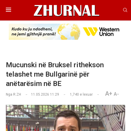
Mucunski në Bruksel rithekson
telashet me Bullgarinë për
anëtarësim në BE
A+
A-
Nga
R.ZH
11.05.2026 11:29
1,740
e lexuar