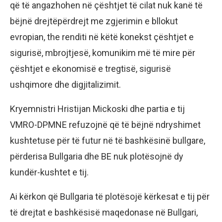
që të angazhohen në çështjet të cilat nuk kanë të
bëjnë drejtëpërdrejt me zgjerimin e bllokut
evropian, the renditi në këtë konekst çështjet e
sigurisë, mbrojtjesë, komunikim më të mire për
çështjet e ekonomisë e tregtisë, sigurisë
ushqimore dhe digjitalizimit.
Kryemnistri Hristijan Mickoski dhe partia e tij
VMRO-DPMNE refuzojnë që të bëjnë ndryshimet
kushtetuse për të futur në të bashkësinë bullgare,
përderisa Bullgaria dhe BE nuk plotësojnë dy
kundër-kushtet e tij.
Ai kërkon që Bullgaria të plotësojë kërkesat e tij për
të drejtat e bashkësisë maqedonase në Bullgari,