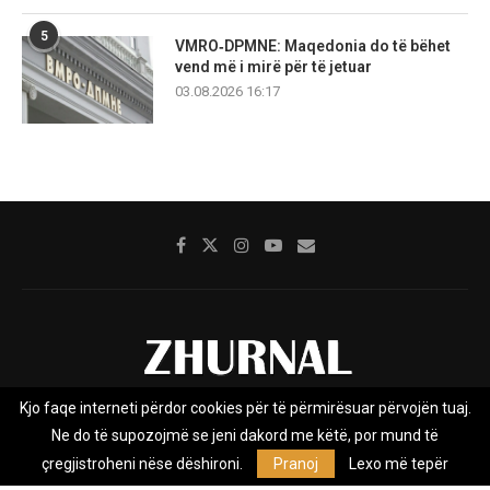
5
VMRO‑DPMNE: Maqedonia do të bëhet
vend më i mirë për të jetuar
03.08.2026 16:17
Kjo faqe interneti përdor cookies për të përmirësuar përvojën tuaj.
Rreth nesh
Impresumi
Marketing
Kontakt
Ne do të supozojmë se jeni dakord me këtë, por mund të
Privacy Policy
çregjistroheni nëse dëshironi.
Pranoj
Lexo më tepër
Zhurnal.mk është Agjenci e Lajmeve e pavarur, e themeluar në vitin