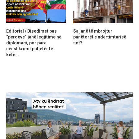
Editorial / Bisedimet pas
Sa janë të mbrojtur
“perdeve” janë legjitime në
punëtorët e ndërtimtarisë
diplomaci, por para
sot?
nënshkrimit patjetër të
ketë...