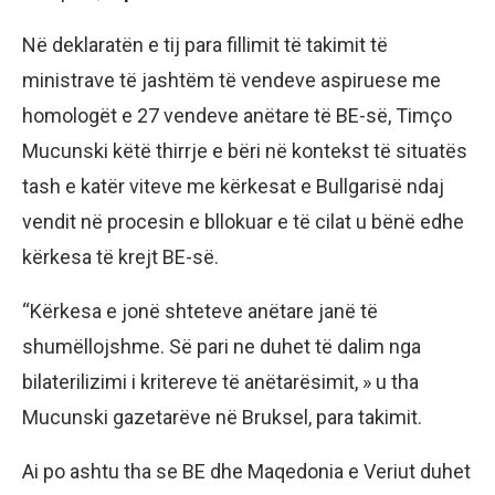
Në deklaratën e tij para fillimit të takimit të
ministrave të jashtëm të vendeve aspiruese me
homologët e 27 vendeve anëtare të BE-së, Timço
Mucunski këtë thirrje e bëri në kontekst të situatës
tash e katër viteve me kërkesat e Bullgarisë ndaj
vendit në procesin e bllokuar e të cilat u bënë edhe
kërkesa të krejt BE-së.
“Kërkesa e jonë shteteve anëtare janë të
shumëllojshme. Së pari ne duhet të dalim nga
bilaterilizimi i kritereve të anëtarësimit, » u tha
Mucunski gazetarëve në Bruksel, para takimit.
Ai po ashtu tha se BE dhe Maqedonia e Veriut duhet