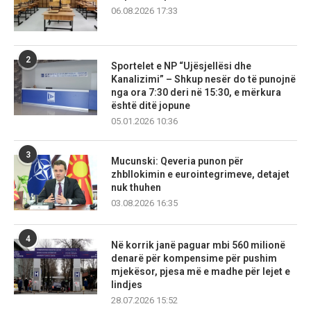
06.08.2026 17:33
2
Sportelet e NP “Ujësjellësi dhe
Kanalizimi” – Shkup nesër do të punojnë
nga ora 7:30 deri në 15:30, e mërkura
është ditë jopune
05.01.2026 10:36
3
Mucunski: Qeveria punon për
zhbllokimin e eurointegrimeve, detajet
nuk thuhen
03.08.2026 16:35
4
Në korrik janë paguar mbi 560 milionë
denarë për kompensime për pushim
mjekësor, pjesa më e madhe për lejet e
lindjes
28.07.2026 15:52