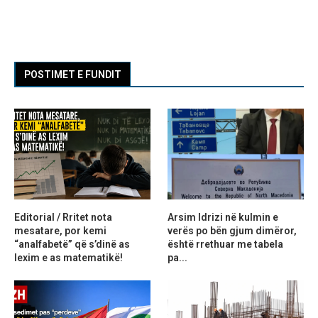
POSTIMET E FUNDIT
Editorial / Rritet nota
Arsim Idrizi në kulmin e
mesatare, por kemi
verës po bën gjum dimëror,
“analfabetë” që s’dinë as
është rrethuar me tabela
lexim e as matematikë!
pa...