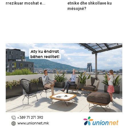
rrezikuar moshat e...
etnike dhe shkollave ku
mësojnë?