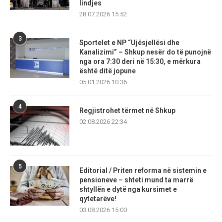
lindjes
28.07.2026 15:52
3
Sportelet e NP “Ujësjellësi dhe
Kanalizimi” – Shkup nesër do të punojnë
nga ora 7:30 deri në 15:30, e mërkura
është ditë jopune
05.01.2026 10:36
4
Regjistrohet tërmet në Shkup
02.08.2026 22:34
5
Editorial / Priten reforma në sistemin e
pensioneve – shteti mund ta marrë
shtyllën e dytë nga kursimet e
qytetarëve!
03.08.2026 15:00