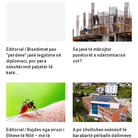
Editorial / Bisedimet pas
Sa janë të mbrojtur
“perdeve” janë legjitime në
punëtorët e ndërtimtarisë
diplomaci, por para
sot?
nënshkrimit patjetër të
ketë...
Editorial / Kujdes nga virusi i
A po zhvillohen nxënësit të
Etheve të Nilit – më të
barabartë përballë dallimeve