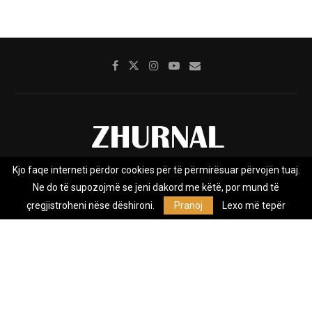
Kjo faqe interneti përdor cookies për të përmirësuar përvojën tuaj.
Rreth nesh
Impresumi
Marketing
Kontakt
Ne do të supozojmë se jeni dakord me këtë, por mund të
Privacy Policy
çregjistroheni nëse dëshironi.
Pranoj
Lexo më tepër
Zhurnal.mk është Agjenci e Lajmeve e pavarur, e themeluar në vitin
2009, që e mbulon Maqedoninë, Kosovën, Shqipërinë edhe lajmet
nga bota.
@2026 - All Right Reserved. Designed and Developed by
Anet.Com.Mk