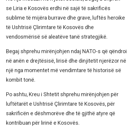
se Liria e Kosovës erdhi në sajë të sakrificës
sublime të mijëra burrave dhe grave, luftës heroike
të Ushtrisë Çlirimtare të Kosovës dhe
vendosmërisë së aleatëve tanë strategjikë.
Begaj shprehu mirënjohjen ndaj NATO-s që qëndroi
në anën e drejtësisë, lirisë dhe dinjitetit njerëzor në
një nga momentet më vendimtare të historisë së
kombit tonë.
Po ashtu, Kreu i Shtetit shprehu mirënjohjen për
luftëtarët e Ushtrisë Çlirimtare të Kosovës, për
sakrificën e dëshmorëve dhe të gjithë atyre që
kontribuan për lirinë e Kosovës.