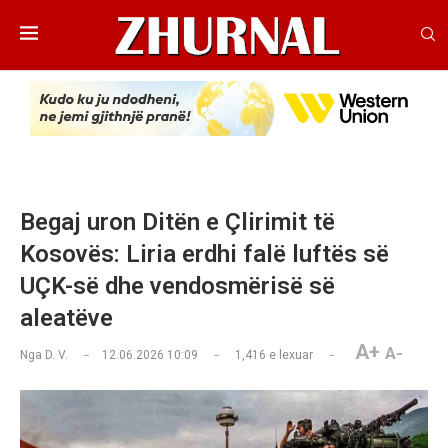
Begaj uron Ditën e Çlirimit të
Kosovës: Liria erdhi falë luftës së
UÇK-së dhe vendosmërisë së
aleatëve
A+
A-
Nga
D. V.
12.06.2026 10:09
1,416
e lexuar