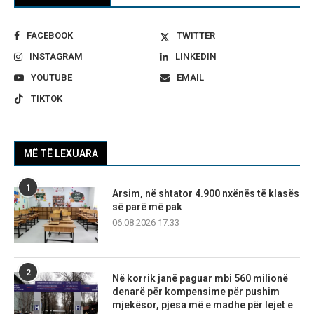
FACEBOOK
TWITTER
INSTAGRAM
LINKEDIN
YOUTUBE
EMAIL
TIKTOK
MË TË LEXUARA
1
Arsim, në shtator 4.900 nxënës të klasës
së parë më pak
06.08.2026 17:33
2
Në korrik janë paguar mbi 560 milionë
denarë për kompensime për pushim
mjekësor, pjesa më e madhe për lejet e