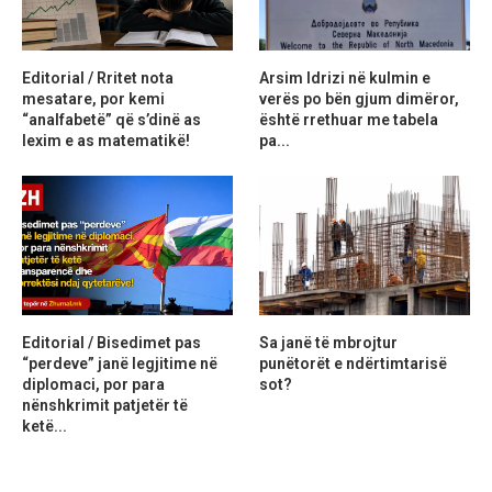
Editorial / Rritet nota
Arsim Idrizi në kulmin e
mesatare, por kemi
verës po bën gjum dimëror,
“analfabetë” që s’dinë as
është rrethuar me tabela
lexim e as matematikë!
pa...
Editorial / Bisedimet pas
Sa janë të mbrojtur
“perdeve” janë legjitime në
punëtorët e ndërtimtarisë
diplomaci, por para
sot?
nënshkrimit patjetër të
ketë...