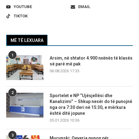
YOUTUBE
EMAIL
TIKTOK
MË TË LEXUARA
1
Arsim, në shtator 4.900 nxënës të klasës
së parë më pak
06.08.2026 17:33
2
Sportelet e NP “Ujësjellësi dhe
Kanalizimi” – Shkup nesër do të punojnë
nga ora 7:30 deri në 15:30, e mërkura
është ditë jopune
05.01.2026 10:36
3
Mucunski: Qeveria punon për