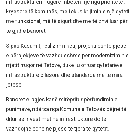
infrastrukturën rrugore mbeten një nga prioritetet
kryesore të komunës, me fokus krijimin e një qyteti
më funksional, më të sigurt dhe më të zhvilluar për
të gjithë banorët.
Sipas Kasamit, realizimi i këtij projekti është pjesë
e përpjekjeve të vazhdueshme për modernizimin e
rrjetit rrugor në Tetovë, duke ju ofruar qytetarëve
infrastrukturë cilësore dhe standarde më të mira
jetese.
Banorët e lagjes kanë mirëpritur përfundimin e
punimeve, ndërsa nga Komuna e Tetovës bëjnë të
ditur se investimet në infrastrukturë do të
vazhdojnë edhe në pjesë të tjera të qytetit.