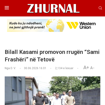
Bilall Kasami promovon rrugën “Sami
Frashëri” në Tetovë
A+
A-
Nga
D. V.
30.06.2026 16:01
2,134
e lexuar