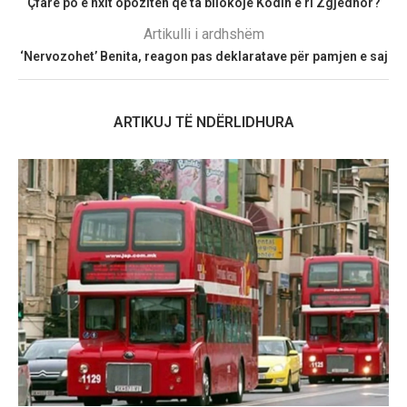
Çfarë po e nxit opozitën që ta bllokojë Kodin e ri Zgjedhor?
Artikulli i ardhshëm
‘Nervozohet’ Benita, reagon pas deklaratave për pamjen e saj
ARTIKUJ TË NDËRLIDHURA