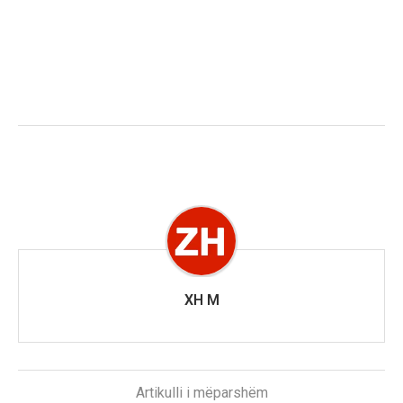
XH M
Artikulli i mëparshëm