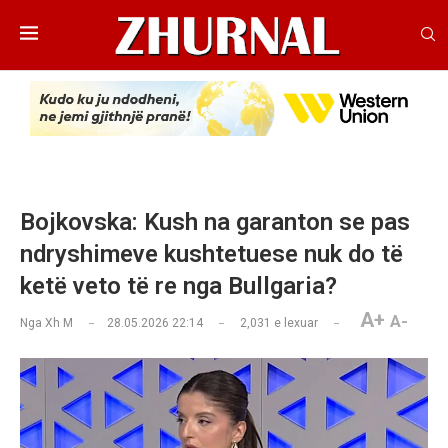
Bojkovska: Kush na garanton se pas
ndryshimeve kushtetuese nuk do të
ketë veto të re nga Bullgaria?
A+
A-
Nga
Xh M
28.05.2026 22:14
2,031
e lexuar