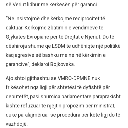
së Veriut lidhur me kërkesën për garanci.
“Ne insistojmë dhe kërkojmë reciprocitet të
caktuar. Kërkojmë zbatimin e vendimeve të
Gjykatës Evropiane për të Drejtat e Njeriut. Do të
dëshiroja shumë që LSDM të udhëhiqte një politikë
kaq agresive së bashku me ne në kërkimin e
garancive”, deklaroi Bojkovska.
Ajo shtoi gjithashtu se VMRO-DPMNE nuk
frikësohet nga ligji për shtetësi të dyfishtë për
deputetët, pasi shumica parlamentare paraprakisht
kishte refuzuar të njëjtin propozim për ministrat,
duke paralajmëruar se procedura për këtë ligj do të
vazhdojë.