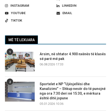
INSTAGRAM
LINKEDIN
YOUTUBE
EMAIL
TIKTOK
MË TË LEXUARA
1
Arsim, në shtator 4.900 nxënës të klasës
së parë më pak
06.08.2026 17:33
2
Sportelet e NP “Ujësjellësi dhe
Kanalizimi” – Shkup nesër do të punojnë
nga ora 7:30 deri në 15:30, e mërkura
është ditë jopune
05.01.2026 10:36