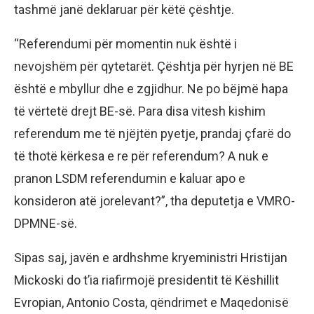
tashmë janë deklaruar për këtë çështje.
“Referendumi për momentin nuk është i
nevojshëm për qytetarët. Çështja për hyrjen në BE
është e mbyllur dhe e zgjidhur. Ne po bëjmë hapa
të vërtetë drejt BE-së. Para disa vitesh kishim
referendum me të njëjtën pyetje, prandaj çfarë do
të thotë kërkesa e re për referendum? A nuk e
pranon LSDM referendumin e kaluar apo e
konsideron atë jorelevant?”, tha deputetja e VMRO-
DPMNE-së.
Sipas saj, javën e ardhshme kryeministri Hristijan
Mickoski do t’ia riafirmojë presidentit të Këshillit
Evropian, Antonio Costa, qëndrimet e Maqedonisë