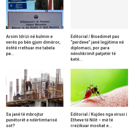
Arsim Idrizi në kulmin e
Editorial / Bisedimet pas
verës po bën gjum dimëror,
“perdeve” janë legjitime në
është rrethuar me tabela
diplomaci, por para
pa...
nënshkrimit patjetër të
ketë...
Sa janë të mbrojtur
Editorial / Kujdes nga virusi i
punëtorët e ndërtimtarisë
Etheve të Nilit – më të
sot?
rrezikuar moshat e...