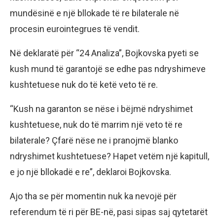
mundësinë e një bllokade të re bilaterale në
procesin eurointegrues të vendit.
Në deklaratë për “24 Analiza”, Bojkovska pyeti se
kush mund të garantojë se edhe pas ndryshimeve
kushtetuese nuk do të ketë veto të re.
“Kush na garanton se nëse i bëjmë ndryshimet
kushtetuese, nuk do të marrim një veto të re
bilaterale? Çfarë nëse ne i pranojmë blanko
ndryshimet kushtetuese? Hapet vetëm një kapitull,
e jo një bllokadë e re”, deklaroi Bojkovska.
Ajo tha se për momentin nuk ka nevojë për
referendum të ri për BE-në, pasi sipas saj qytetarët