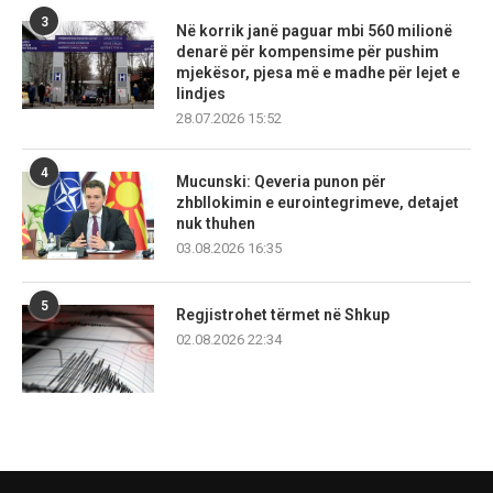
3
Në korrik janë paguar mbi 560 milionë
denarë për kompensime për pushim
mjekësor, pjesa më e madhe për lejet e
lindjes
28.07.2026 15:52
4
Mucunski: Qeveria punon për
zhbllokimin e eurointegrimeve, detajet
nuk thuhen
03.08.2026 16:35
5
Regjistrohet tërmet në Shkup
02.08.2026 22:34