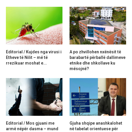
Editorial / Kujdes nga virusi i
A po zhvillohen nxënësit të
Etheve të Nilit – më të
barabartë përballë dallimeve
rrezikuar moshat e...
etnike dhe shkollave ku
mësojnë?
Editorial / Mos gjuani me
Gjuha shqipe anashkalohet
armë nëpër dasma – mund
në tabelat orientuese për