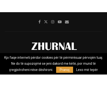
Kjo faqe interneti përdor cookies për të përmirësuar përvojën tuaj.
Rreth nesh
Impresumi
Marketing
Kontakt
Ne do të supozojmë se jeni dakord me këtë, por mund të
Privacy Policy
çregjistroheni nëse dëshironi.
Pranoj
Lexo më tepër
Zhurnal.mk është Agjenci e Lajmeve e pavarur, e themeluar në vitin
2009, që e mbulon Maqedoninë, Kosovën, Shqipërinë edhe lajmet
nga bota.
@2026 - All Right Reserved. Designed and Developed by
Anet.Com.Mk