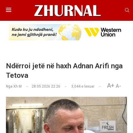
Ndërroi jetë në haxh Adnan Arifi nga
Tetova
A+
A-
Nga
Xh M
28.05.2026 22:26
3,044
e lexuar