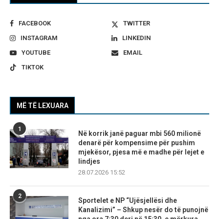
FACEBOOK
TWITTER
INSTAGRAM
LINKEDIN
YOUTUBE
EMAIL
TIKTOK
MË TË LEXUARA
1
Në korrik janë paguar mbi 560 milionë
denarë për kompensime për pushim
mjekësor, pjesa më e madhe për lejet e
lindjes
28.07.2026 15:52
2
Sportelet e NP “Ujësjellësi dhe
Kanalizimi” – Shkup nesër do të punojnë
nga ora 7:30 deri në 15:30, e mërkura