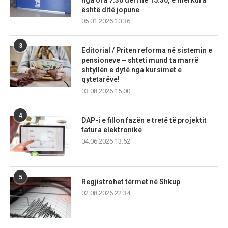
është ditë jopune
05.01.2026 10:36
3
Editorial / Priten reforma në sistemin e
pensioneve – shteti mund ta marrë
shtyllën e dytë nga kursimet e
qytetarëve!
03.08.2026 15:00
4
DAP-i e fillon fazën e tretë të projektit
fatura elektronike
04.06.2026 13:52
5
Regjistrohet tërmet në Shkup
02.08.2026 22:34