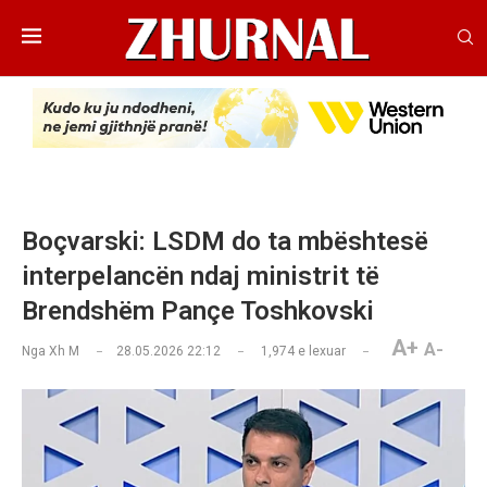
Boçvarski: LSDM do ta mbështesë
interpelancën ndaj ministrit të
Brendshëm Pançe Toshkovski
A+
A-
Nga
Xh M
28.05.2026 22:12
1,974
e lexuar