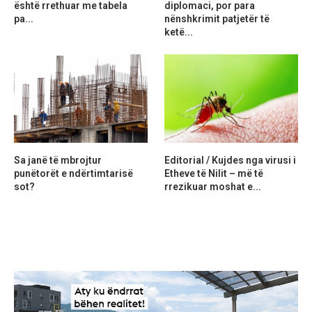
është rrethuar me tabela
diplomaci, por para
pa...
nënshkrimit patjetër të
ketë...
Sa janë të mbrojtur
Editorial / Kujdes nga virusi i
punëtorët e ndërtimtarisë
Etheve të Nilit – më të
sot?
rrezikuar moshat e...