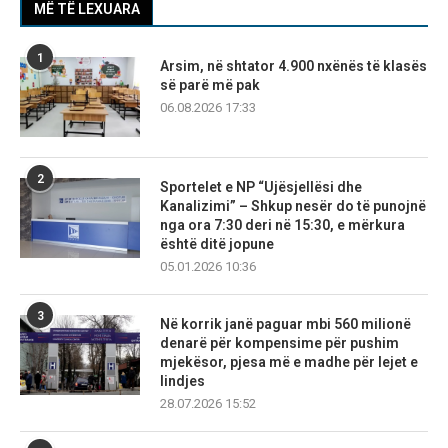
MË TË LEXUARA
1
Arsim, në shtator 4.900 nxënës të klasës
së parë më pak
06.08.2026 17:33
2
Sportelet e NP “Ujësjellësi dhe
Kanalizimi” – Shkup nesër do të punojnë
nga ora 7:30 deri në 15:30, e mërkura
është ditë jopune
05.01.2026 10:36
3
Në korrik janë paguar mbi 560 milionë
denarë për kompensime për pushim
mjekësor, pjesa më e madhe për lejet e
lindjes
28.07.2026 15:52