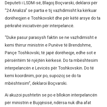
Deputeti i LSDM-së, Blagoj Boçvarski, deklaroi për
“24 Analiza” se partia e tij vazhdimisht ka kërkuar
dorëheqjen e Toshkovskit dhe për këtë arsye do ta
përkrahë iniciativën për interpelancë.
“Duke pasur parasysh faktin se ne vazhdimisht e
kemi thirrur ministrin e Punëve të Brendshme,
Pançe Toshkovski, të japë dorëheqje, edhe sot e
përsëritëm të njëjtën kërkesë. Do ta mbështesim
interpelancën e Levicës për Toshkovskin. Do të
kemi koordinim, por po, supozoj se do ta
mbështesim”, deklaroi Boçvarski.
Ai akuzoi pushtetin se po e bllokon interpelancën
për ministrin e Bujqësisë, ndërsa nuk dha afat