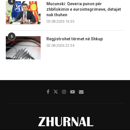
4
Mucunski: Qeveria punon për
zhbllokimin e eurointegrimeve, detajet
nuk thuhen
03.08.2026 16:35
5
Regjistrohet tërmet në Shkup
02.08.2026 22:34