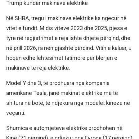
Trump kundër makinave elektrike
Në SHBA, tregu i makinave elektrike ka ngecur në
vitet e fundit. Midis viteve 2023 dhe 2025, pjesa e
tyre në regjistrimet e reja ishte dhjetë përqind, dhe
në prill 2026, ra nën gjashtë përqind. Vitin e kaluar, u
hoqën edhe lehtësimet tatimore për blerjen e
makinave të reja elektrike.
Model Y dhe 3, të prodhuara nga kompania
amerikane Tesla, janë makinat elektrike më të
shitura në botë, të ndjekura nga modelet kineze në
veçanti.
Shumica e automjeteve elektrike prodhohen në
Kinë (71 përqind), e ndjekur nga Evropa (17 përqind)