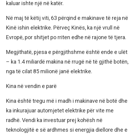
kaluar ishte një në katër.
Në maj të këtij viti, 63 përqind e makinave të reja në
Kinë ishin elektrike. Përveç Kinës, ka një vrull në
Evropë, por shitjet po rriten edhe në rajone të tjera.
Megjithatë, pjesa e përgjithshme është ende e ulët
– ka 1.4 miliardë makina në rrugë në të gjithë botën,
nga të cilat 85 milionë janë elektrike.
Kina në vendin e parë
Kina është tregu më i madh i makinave në botë dhe
ka inkurajuar automjetet elektrike për vite me
radhë. Vendi ka investuar prej kohësh në
teknologjitë e së ardhmes si energjia diellore dhe e