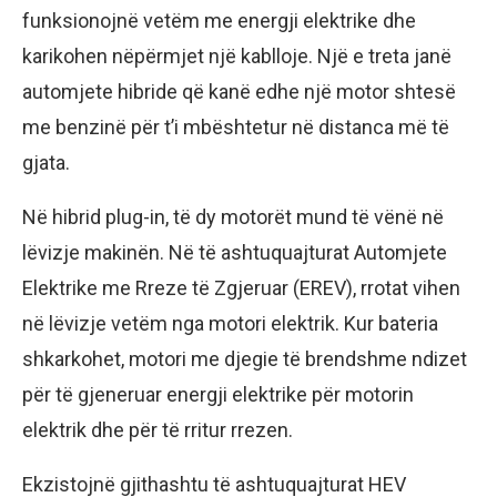
funksionojnë vetëm me energji elektrike dhe
karikohen nëpërmjet një kablloje. Një e treta janë
automjete hibride që kanë edhe një motor shtesë
me benzinë ​​për t’i mbështetur në distanca më të
gjata.
Në hibrid plug-in, të dy motorët mund të vënë në
lëvizje makinën. Në të ashtuquajturat Automjete
Elektrike me Rreze të Zgjeruar (EREV), rrotat vihen
në lëvizje vetëm nga motori elektrik. Kur bateria
shkarkohet, motori me djegie të brendshme ndizet
për të gjeneruar energji elektrike për motorin
elektrik dhe për të rritur rrezen.
Ekzistojnë gjithashtu të ashtuquajturat HEV