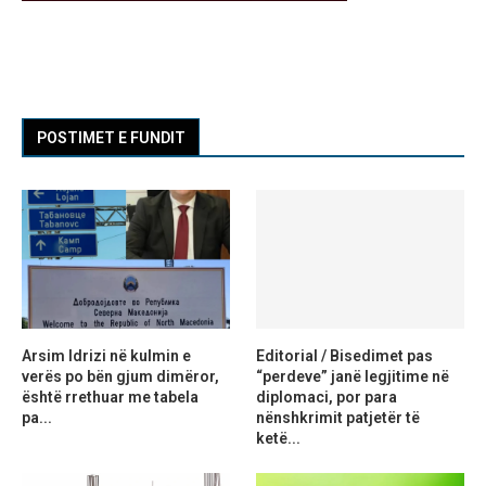
POSTIMET E FUNDIT
Arsim Idrizi në kulmin e
Editorial / Bisedimet pas
verës po bën gjum dimëror,
“perdeve” janë legjitime në
është rrethuar me tabela
diplomaci, por para
pa...
nënshkrimit patjetër të
ketë...