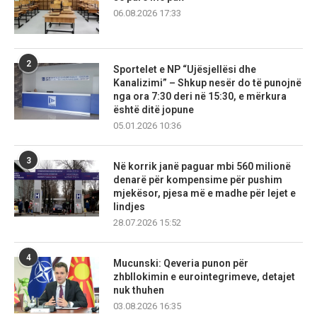
06.08.2026 17:33
2
Sportelet e NP “Ujësjellësi dhe
Kanalizimi” – Shkup nesër do të punojnë
nga ora 7:30 deri në 15:30, e mërkura
është ditë jopune
05.01.2026 10:36
3
Në korrik janë paguar mbi 560 milionë
denarë për kompensime për pushim
mjekësor, pjesa më e madhe për lejet e
lindjes
28.07.2026 15:52
4
Mucunski: Qeveria punon për
zhbllokimin e eurointegrimeve, detajet
nuk thuhen
03.08.2026 16:35