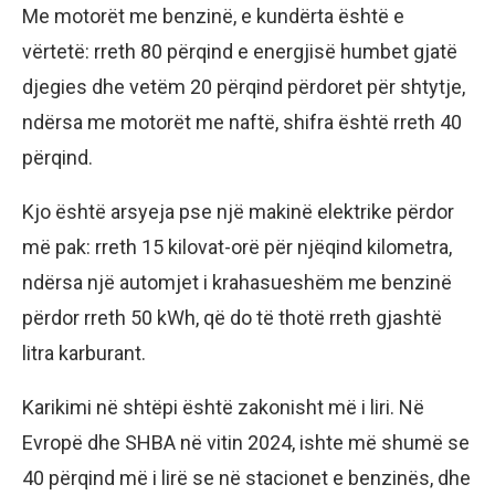
Me motorët me benzinë, e kundërta është e
vërtetë: rreth 80 përqind e energjisë humbet gjatë
djegies dhe vetëm 20 përqind përdoret për shtytje,
ndërsa me motorët me naftë, shifra është rreth 40
përqind.
Kjo është arsyeja pse një makinë elektrike përdor
më pak: rreth 15 kilovat-orë për njëqind kilometra,
ndërsa një automjet i krahasueshëm me benzinë ​​
përdor rreth 50 kWh, që do të thotë rreth gjashtë
litra karburant.
Karikimi në shtëpi është zakonisht më i liri. Në
Evropë dhe SHBA në vitin 2024, ishte më shumë se
40 përqind më i lirë se në stacionet e benzinës, dhe