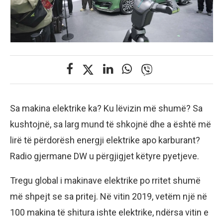
Sa makina elektrike ka? Ku lëvizin më shumë? Sa
kushtojnë, sa larg mund të shkojnë dhe a është më
lirë të përdorësh energji elektrike apo karburant?
Radio gjermane DW u përgjigjet këtyre pyetjeve.
Tregu global i makinave elektrike po rritet shumë
më shpejt se sa pritej. Në vitin 2019, vetëm një në
100 makina të shitura ishte elektrike, ndërsa vitin e