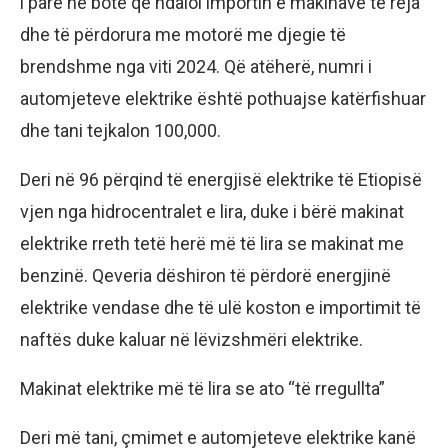
i parë në botë që ndaloi importin e makinave të reja
dhe të përdorura me motorë me djegie të
brendshme nga viti 2024. Që atëherë, numri i
automjeteve elektrike është pothuajse katërfishuar
dhe tani tejkalon 100,000.
Deri në 96 përqind të energjisë elektrike të Etiopisë
vjen nga hidrocentralet e lira, duke i bërë makinat
elektrike rreth tetë herë më të lira se makinat me
benzinë. Qeveria dëshiron të përdorë energjinë
elektrike vendase dhe të ulë koston e importimit të
naftës duke kaluar në lëvizshmëri elektrike.
Makinat elektrike më të lira se ato “të rregullta”
Deri më tani, çmimet e automjeteve elektrike kanë