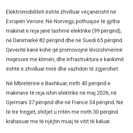
Elektromobiliteti është zhvilluar veçanërisht në
Evropën Veriore. Në Norvegji, pothuajse të gjitha
makinat e reja janë tashmë elektrike (99 përqind),
në Danimarkë 82 përqind dhe në Suedi 65 përqind.
Qeveritë kanë kohë që promovojnë lëvizshmërinë
miqësore me klimën, dhe infrastruktura e karikimit
është e zhvilluar mirë dhe vazhdon të zgjerohet.
Në Mbretërinë e Bashkuar, rreth 40 përqind e
makinave të reja ishin elektrike në maj 2026, në
Gjermani 37 përqind dhe në Francë 34 përqind. Në
të tre tregjet, shitjet u rritën me rreth 30 përqind
krahasuar me të njëjtin muaj të vitit të kaluar.