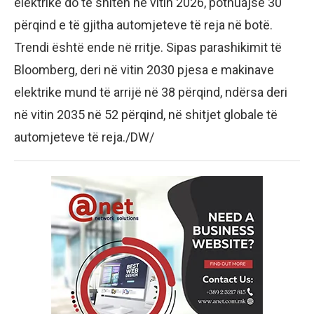
elektrike do të shiten në vitin 2026, pothuajse 30
përqind e të gjitha automjeteve të reja në botë.
Trendi është ende në rritje. Sipas parashikimit të
Bloomberg, deri në vitin 2030 pjesa e makinave
elektrike mund të arrijë në 38 përqind, ndërsa deri
në vitin 2035 në 52 përqind, në shitjet globale të
automjeteve të reja./DW/