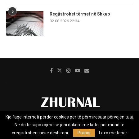
5
Regjistrohet tërmet në Shkup
02.08.2026 22:34
Kjo faqe interneti përdor cookies për të përmirësuar përvojën tuaj.
Rreth nesh
Impresumi
Marketing
Kontakt
Ne do të supozojmë se jeni dakord me këtë, por mund të
Privacy Policy
çregjistroheni nëse dëshironi.
Pranoj
Lexo më tepër