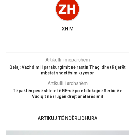
XH M
Artikulli i mëparshëm
Qelaj: Vazhdimi i paraburgimit në rastin Thaçi dhe të tjerët
mbetet shqetësim kryesor
Artikulli i ardhshëm
​Të paktën pesë shtete të BE-së po e bllokojnë Serbinë e
Vuciqit në rrugën drejt anëtarësimit
ARTIKUJ TË NDËRLIDHURA