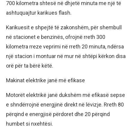
700 kilometra shtesë në dhjetë minuta me një të
ashtuquajtur karikues flash.
Karikuesit e shpejtë të zakonshëm, për shembull
në stacionet e benzinës, ofrojnë rreth 300
kilometra rreze veprimi në rreth 20 minuta, ndërsa
një stacion i montuar në mur në shtëpi kërkon disa
orë për ta bërë këtë.
Makinat elektrike janë më efikase
Motorët elektrikë janë dukshëm më efikasë sepse
e shndërrojnë energjinë direkt në lëvizje. Rreth 80
përqind e energjisë përdoret dhe 20 përqind
humbet si nxehtësi.