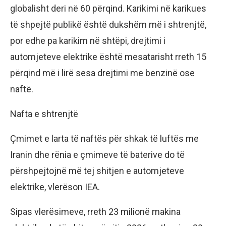
globalisht deri në 60 përqind. Karikimi në karikues
të shpejtë publikë është dukshëm më i shtrenjtë,
por edhe pa karikim në shtëpi, drejtimi i
automjeteve elektrike është mesatarisht rreth 15
përqind më i lirë sesa drejtimi me benzinë ​​ose
naftë.
Nafta e shtrenjtë
Çmimet e larta të naftës për shkak të luftës me
Iranin dhe rënia e çmimeve të baterive do të
përshpejtojnë më tej shitjen e automjeteve
elektrike, vlerëson IEA.
Sipas vlerësimeve, rreth 23 milionë makina