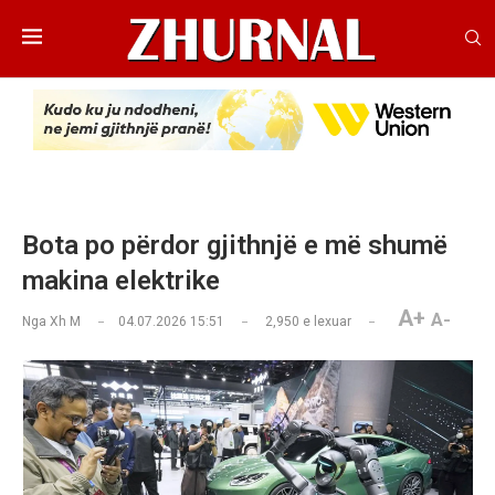
Bota po përdor gjithnjë e më shumë
makina elektrike
A+
A-
Nga
Xh M
04.07.2026 15:51
2,950
e lexuar