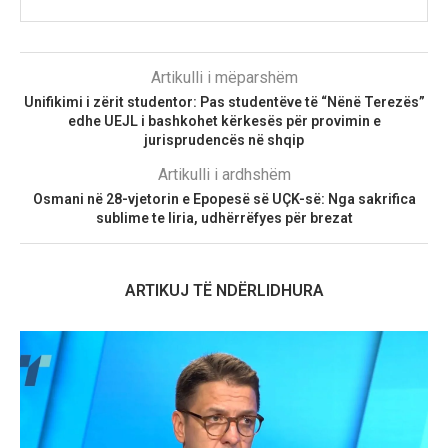
Artikulli i mëparshëm
Unifikimi i zërit studentor: Pas studentëve të “Nënë Terezës”
edhe UEJL i bashkohet kërkesës për provimin e
jurisprudencës në shqip
Artikulli i ardhshëm
Osmani në 28-vjetorin e Epopesë së UÇK-së: Nga sakrifica
sublime te liria, udhërrëfyes për brezat
ARTIKUJ TË NDËRLIDHURA