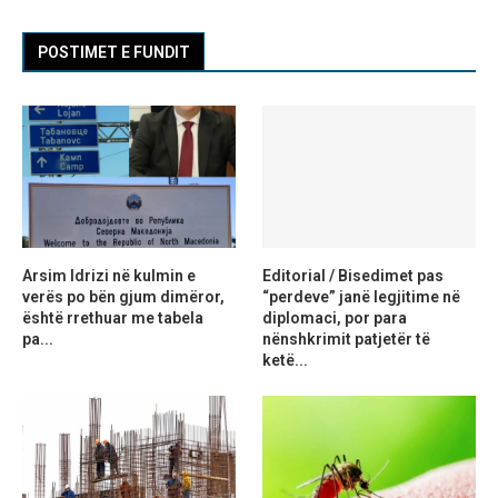
POSTIMET E FUNDIT
Arsim Idrizi në kulmin e
Editorial / Bisedimet pas
verës po bën gjum dimëror,
“perdeve” janë legjitime në
është rrethuar me tabela
diplomaci, por para
pa...
nënshkrimit patjetër të
ketë...