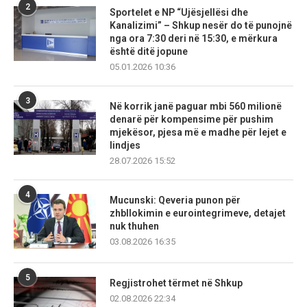
2
Sportelet e NP “Ujësjellësi dhe
Kanalizimi” – Shkup nesër do të punojnë
nga ora 7:30 deri në 15:30, e mërkura
është ditë jopune
05.01.2026 10:36
3
Në korrik janë paguar mbi 560 milionë
denarë për kompensime për pushim
mjekësor, pjesa më e madhe për lejet e
lindjes
28.07.2026 15:52
4
Mucunski: Qeveria punon për
zhbllokimin e eurointegrimeve, detajet
nuk thuhen
03.08.2026 16:35
5
Regjistrohet tërmet në Shkup
02.08.2026 22:34