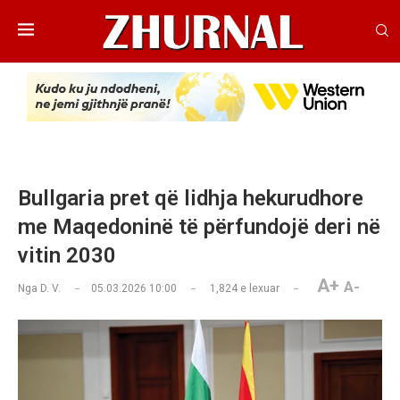
Bullgaria pret që lidhja hekurudhore
me Maqedoninë të përfundojë deri në
vitin 2030
A+
A-
Nga
D. V.
05.03.2026 10:00
1,824
e lexuar