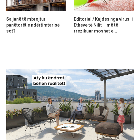
Sa janë të mbrojtur
Editorial / Kujdes nga virusi i
punëtorët e ndërtimtarisë
Etheve të Nilit – më të
sot?
rrezikuar moshat e...