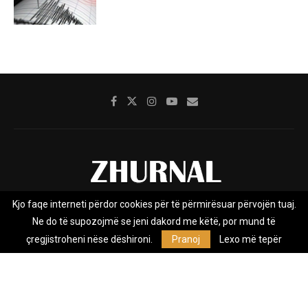
Kjo faqe interneti përdor cookies për të përmirësuar përvojën tuaj.
Rreth nesh
Impresumi
Marketing
Kontakt
Ne do të supozojmë se jeni dakord me këtë, por mund të
Privacy Policy
çregjistroheni nëse dëshironi.
Pranoj
Lexo më tepër
Zhurnal.mk është Agjenci e Lajmeve e pavarur, e themeluar në vitin
2009, që e mbulon Maqedoninë, Kosovën, Shqipërinë edhe lajmet
nga bota.
@2026 - All Right Reserved. Designed and Developed by