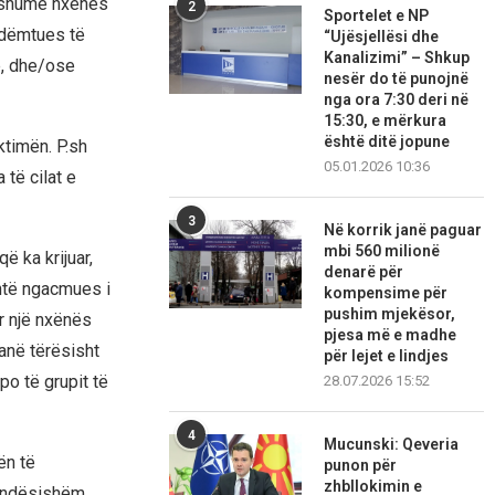
ë shumë nxënës
2
Sportelet e NP
 dëmtues të
“Ujësjellësi dhe
Kanalizimi” – Shkup
e, dhe/ose
nesër do të punojnë
nga ora 7:30 deri në
15:30, e mërkura
është ditë jopune
ktimën. P.sh
05.01.2026 10:36
 të cilat e
3
Në korrik janë paguar
mbi 560 milionë
 ka krijuar,
denarë për
htë ngacmues i
kompensime për
pushim mjekësor,
r një nxënës
pjesa më e madhe
janë tërësisht
për lejet e lindjes
o të grupit të
28.07.2026 15:52
4
Mucunski: Qeveria
ën të
punon për
zhbllokimin e
rëndësishëm