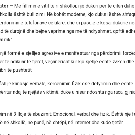
ator –
Me fillimin e vitit të ri shkollor, një dukuri për të cilën du
hkolla është bullizimi. Në kohët moderne, kjo dukuri është shfaq
dorimin e telefonave celularë, dhe si pasojë e kësaj dukurie n
d të durojnë dhe bëjne veprime nga më të ndryshmet, qoftë edhe
al.mk”.
 një formë e sjelljes agresive e manifestuar nga përdorimii forcë
ër të ndikuar të tjerët, veçanërisht kur kjo sjellje është zakon dhe
ri të pushtetit.
shijë kanosje verbale, kërcënimin fizik ose detyrimin dhe është i
ritur ndaj të njëjtës viktimë, duke u nisur ndoshta nga raca, gjinia,
sim në 3 lloje të abuzimit: Emocional, verbal dhe fizik. Është nj
në shkollë, në punë, në shtëpi, në internet dhe kudo tjetër.