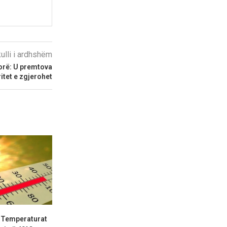
kulli i ardhshëm
torë: U premtova
itet e zgjerohet
: Temperaturat
Dr. Trajanovski: Pas
Pse dështo