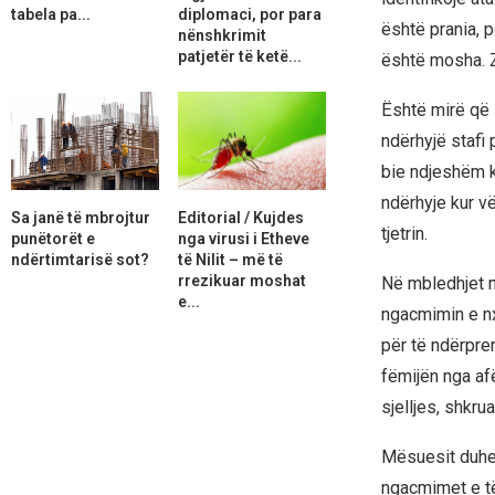
tabela pa...
diplomaci, por para
është prania, 
nënshkrimit
patjetër të ketë...
është mosha. Z
Është mirë që 
ndërhyjë stafi
bie ndjeshëm ku
ndërhyje kur vë
Sa janë të mbrojtur
Editorial / Kujdes
tjetrin.
punëtorët e
nga virusi i Etheve
ndërtimtarisë sot?
të Nilit – më të
rrezikuar moshat
Në mbledhjet me
e...
ngacmimin e nx
për të ndërpre
fëmijën nga afë
sjelljes, shkru
Mësuesit duhet 
ngacmimet e të 