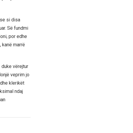
se si disa
zuar. Së fundmi
doni, por edhe
, kanë marrë
 duke vërejtur
onjë veprim jo
dhe klerikët
ksimal ndaj
uan