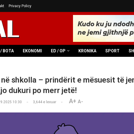
akt
Privacy Policy
/ BOTA
EKONOMI
ED / OP
KRONIKA
SPORT
S
 në shkolla – prindërit e mësuesit të j
jo dukuri po merr jetë!
A+
A-
09.2025 10:30
3,644
e lexuar