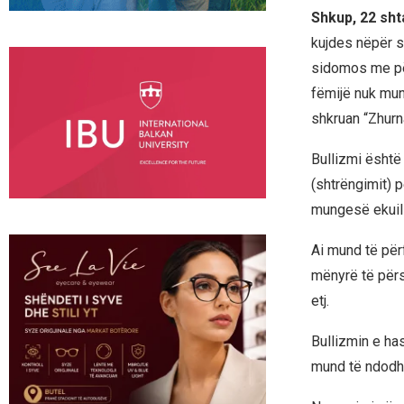
Shkup, 22 sht
kujdes nëpër s
sidomos me për
fëmijë nuk mun
shkruan “Zhurn
Bullizmi është
(shtrëngimit) p
mungesë ekuilib
Ai mund të përf
mënyrë të përsë
etj.
Bullizmin e ha
mund të ndodhë 