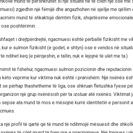
kollë mund të përshkruhet si një situatë në të cilën një ose m
muesi) zgjedhin një fëmijë dhe angazhohen në sjellje me qëllim
Ngacmimi mund të shkaktojë dëmtim fizik, shqetësime emocional
e ose poshtërimin.
hfaqet i drejtpërdrejtë, ngacmuesi është përballë fizikisht me vi
 kur e sulmon fizikisht (e godet, e shtyn) ose e vendos në situata
të ndihet keq (e përqeshin, e tallin, nuk e lejojnë të ulët me ta.)
mimit të fshehur, ngacmuesi sulmon pozicionin dhe reputacionin që
n këto veprime kur viktima nuk është i pranishëm. Një nxënës ës
st se përhap thashetheme të liga, ose shkruan fletushka fyese pë
 organizon një grup nxënësish për ta izoluar atë nxënës. Viktimat 
 sepse ata mund të mos e mësojnë kurrë identitetin e personit ap
acmues.
a një profil të qartë që të mund të ndihmojë mësuesit dhe shkoll
ta nxënës të cilët mund të bien pre e ngacmimeve. Një tregues i 