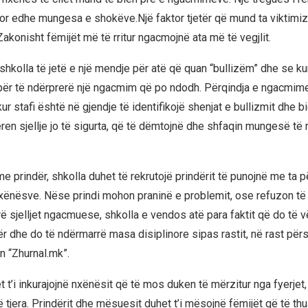
por edhe mungesa e shokëve.Një faktor tjetër që mund ta viktimiz
akonisht fëmijët më të rritur ngacmojnë ata më të vegjlit.
shkolla të jetë e një mendje për atë që quan “bullizëm” dhe se ku
 për të ndërprerë një ngacmim që po ndodh. Përqindja e ngacmim
r stafi është në gjendje të identifikojë shenjat e bullizmit dhe b
ren sjellje jo të sigurta, që të dëmtojnë dhe shfaqin mungesë të 
 prindër, shkolla duhet të rekrutojë prindërit të punojnë me ta p
ënësve. Nëse prindi mohon praninë e problemit, ose refuzon t
rë sjelljet ngacmuese, shkolla e vendos atë para faktit që do të 
r dhe do të ndërmarrë masa disiplinore sipas rastit, në rast përsë
an “Zhurnal.mk”.
t’i inkurajojnë nxënësit që të mos duken të mërzitur nga fyerjet,
tjera. Prindërit dhe mësuesit duhet t’i mësojnë fëmijët që të thu