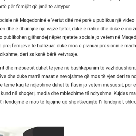
artë për fëmijët që janë të shtypur.
sociale në Maqedoninë e Veriut ditë më parë u publikua një video 
jën dhe e dhunojnë një vajzë tjetër, duke e rrahur dhe duke e inci
 po publikohen gjithandej nëpër rrjetete sociale jo vetëm në Maqe
 prej fëmijëve të bullizuar, duke mos e pranuar presionin e madh
zikshme, deri sa kanë bërë vetvrasje.
ërit dhe mësuesit duhet të jenë në bashkëpunim të vazhdueshëm,
ijëve dhe duke marrë masat e nevojshme që mos të vjen deri te nd
ëtë teme kaq të ndjeshme duhet të flasin jo vetëm mësuesit, por e
o kund në shoqëri, media dhe mbledhime të ndryshme. Kujdes ma
’i lëndojmë e mos të lejojmë që shpirtkëqinjtë t’i lëndojnë!, shkr