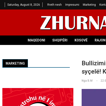
Saturday, August 8, 2026
Rreth nesh
Impresumi
Marketing
Kont
MAQEDONI
SHQIPËRI
KOSOVË
RAJON 
Bullizimi
MARKETING
syçelë! K
Nga
B.M
22.