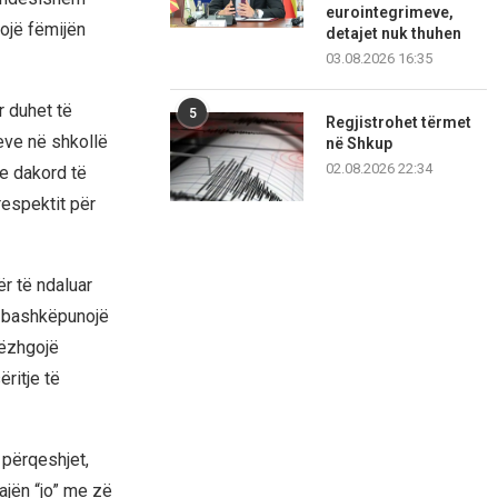
eurointegrimeve,
ojë fëmijën
detajet nuk thuhen
03.08.2026 16:35
r duhet të
5
Regjistrohet tërmet
eve në shkollë
në Shkup
02.08.2026 22:34
ie dakord të
respektit për
ër të ndaluar
ë bashkëpunojë
vëzhgojë
ritje të
 përqeshjet,
ajën “jo” me zë