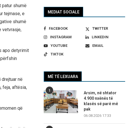
het patur shumë
MEDIAT SOCIALE
ur tejmase, e
egative shumë
FACEBOOK
TWITTER
 vetvrasje,
INSTAGRAM
LINKEDIN
YOUTUBE
EMAIL
s apo detyrimit
TIKTOK
 përfshin
MË TË LEXUARA
 drejtuar në
 feja, aftësia,
1
Arsim, në shtator
4.900 nxënës të
klasës së parë më
ë femomen që
pak
06.08.2026 17:33