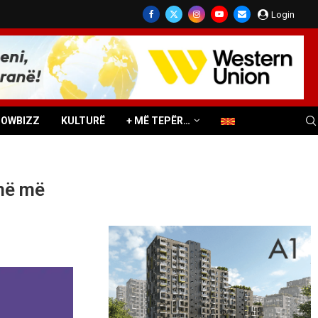
Login
HOWBIZZ
KULTURË
+ MË TEPËR…
enë më