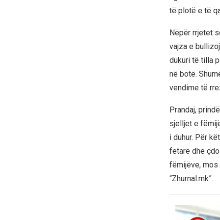
të plotë e të q
Nëpër rrjetet 
vajza e bullizo
dukuri të tilla
në botë. Shumë
vendime të rre
Prandaj, prind
sjelljet e fëm
i duhur. Për k
fetarë dhe çd
fëmijëve, mos t
“Zhurnal.mk”.