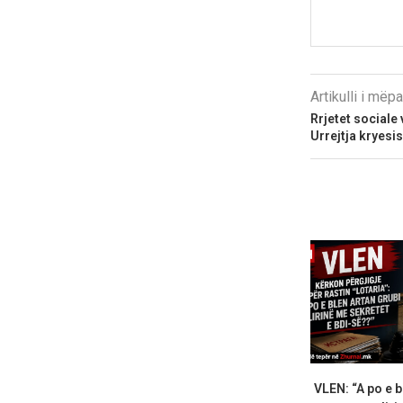
Artikulli i më
Rrjetet sociale 
Urrejtja kryesi
VLEN: “A po e b