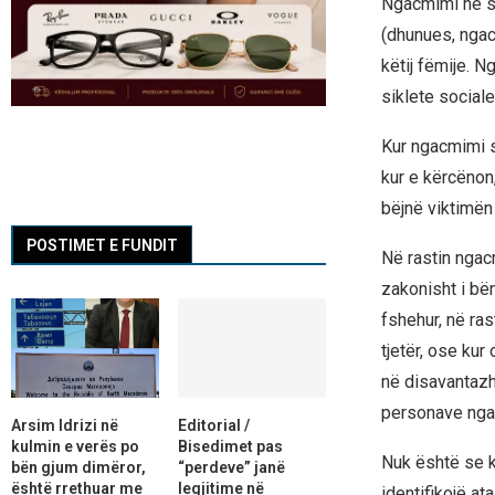
Ngacmimi në sh
(dhunues, ngac
këtij fëmije. 
siklete social
Kur ngacmimi s
kur e kërcënon,
bëjnë viktimën 
POSTIMET E FUNDIT
Në rastin ngac
zakonisht i bë
fshehur, në ra
tjetër, ose kur
në disavantazh
personave ng
Arsim Idrizi në
Editorial /
kulmin e verës po
Bisedimet pas
Nuk është se k
bën gjum dimëror,
“perdeve” janë
është rrethuar me
legjitime në
identifikojë a