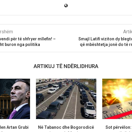
parshëm
Arti
vendi për të shfryer mllefin! –
Smajl Latifi viziton dy bleg
sht buron nga politika
që mbështetja jonë do të rr
ARTIKUJ TË NDËRLIDHURA
len Artan Grubi
Në Tabanoc dhe Bogorodicë
Sot përvëlon