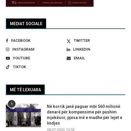
MEDIAT SOCIALE
FACEBOOK
TWITTER
INSTAGRAM
LINKEDIN
YOUTUBE
EMAIL
TIKTOK
MË TË LEXUARA
1
Në korrik janë paguar mbi 560 milionë
denarë për kompensime për pushim
mjekësor, pjesa më e madhe për lejet e
lindjes
28.07.2026 15:52