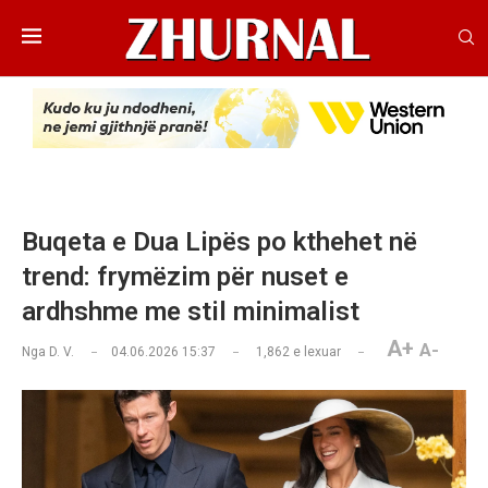
Buqeta e Dua Lipës po kthehet në
trend: frymëzim për nuset e
ardhshme me stil minimalist
A+
A-
Nga
D. V.
04.06.2026 15:37
1,862
e lexuar