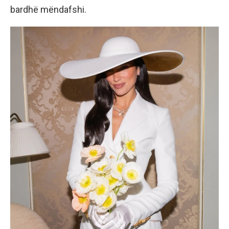
bardhë mëndafshi.