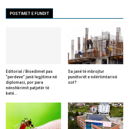
POSTIMET E FUNDIT
Editorial / Bisedimet pas
Sa janë të mbrojtur
“perdeve” janë legjitime në
punëtorët e ndërtimtarisë
diplomaci, por para
sot?
nënshkrimit patjetër të
ketë...