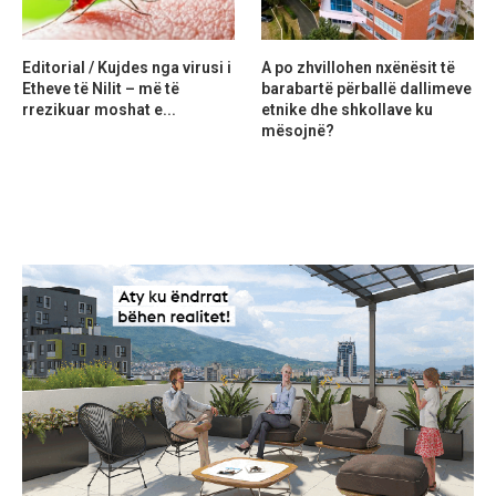
Editorial / Kujdes nga virusi i
A po zhvillohen nxënësit të
Etheve të Nilit – më të
barabartë përballë dallimeve
rrezikuar moshat e...
etnike dhe shkollave ku
mësojnë?