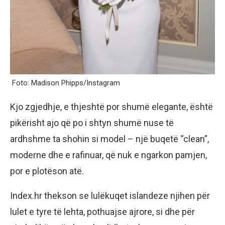
Foto: Madison Phipps/Instagram
Kjo zgjedhje, e thjeshtë por shumë elegante, është
pikërisht ajo që po i shtyn shumë nuse të
ardhshme ta shohin si model – një buqetë “clean”,
moderne dhe e rafinuar, që nuk e ngarkon pamjen,
por e plotëson atë.
Index.hr thekson se lulëkuqet islandeze njihen për
lulet e tyre të lehta, pothuajse ajrore, si dhe për