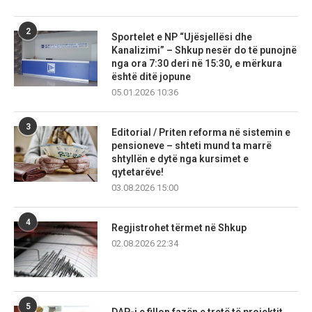
2
Sportelet e NP “Ujësjellësi dhe
Kanalizimi” – Shkup nesër do të punojnë
nga ora 7:30 deri në 15:30, e mërkura
është ditë jopune
05.01.2026 10:36
3
Editorial / Priten reforma në sistemin e
pensioneve – shteti mund ta marrë
shtyllën e dytë nga kursimet e
qytetarëve!
03.08.2026 15:00
4
Regjistrohet tërmet në Shkup
02.08.2026 22:34
5