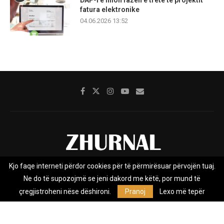
DAP-i e fillon fazën e tretë të projektit
fatura elektronike
04.06.2026 13:52
Kjo faqe interneti përdor cookies për të përmirësuar përvojën tuaj.
Rreth nesh
Impresumi
Marketing
Kontakt
Ne do të supozojmë se jeni dakord me këtë, por mund të
Privacy Policy
çregjistroheni nëse dëshironi.
Pranoj
Lexo më tepër
Zhurnal.mk është Agjenci e Lajmeve e pavarur, e themeluar në vitin
2009, që e mbulon Maqedoninë, Kosovën, Shqipërinë edhe lajmet
nga bota.