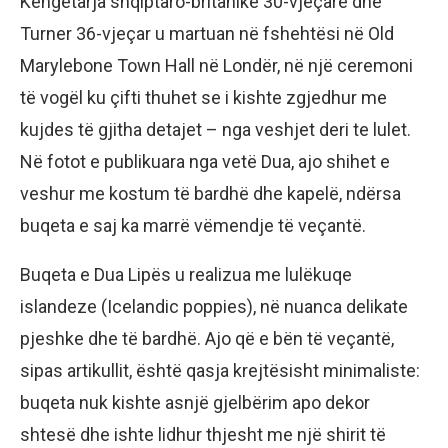
Këngëtarja shqiptaro-britanike 30-vjeçare dhe
Turner 36-vjeçar u martuan në fshehtësi në Old
Marylebone Town Hall në Londër, në një ceremoni
të vogël ku çifti thuhet se i kishte zgjedhur me
kujdes të gjitha detajet – nga veshjet deri te lulet.
Në fotot e publikuara nga vetë Dua, ajo shihet e
veshur me kostum të bardhë dhe kapelë, ndërsa
buqeta e saj ka marrë vëmendje të veçantë.
Buqeta e Dua Lipës u realizua me lulëkuqe
islandeze (Icelandic poppies), në nuanca delikate
pjeshke dhe të bardhë. Ajo që e bën të veçantë,
sipas artikullit, është qasja krejtësisht minimaliste:
buqeta nuk kishte asnjë gjelbërim apo dekor
shtesë dhe ishte lidhur thjesht me një shirit të