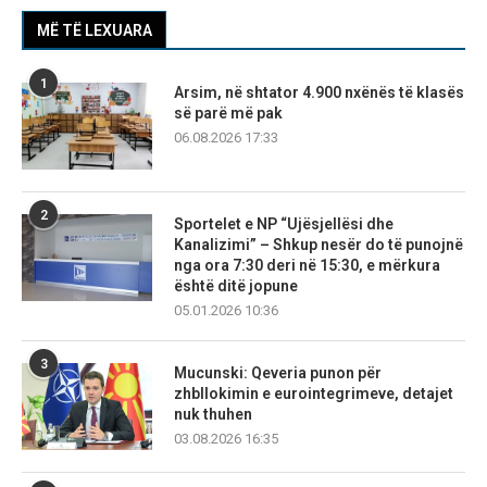
MË TË LEXUARA
1
Arsim, në shtator 4.900 nxënës të klasës
së parë më pak
06.08.2026 17:33
2
Sportelet e NP “Ujësjellësi dhe
Kanalizimi” – Shkup nesër do të punojnë
nga ora 7:30 deri në 15:30, e mërkura
është ditë jopune
05.01.2026 10:36
3
Mucunski: Qeveria punon për
zhbllokimin e eurointegrimeve, detajet
nuk thuhen
03.08.2026 16:35