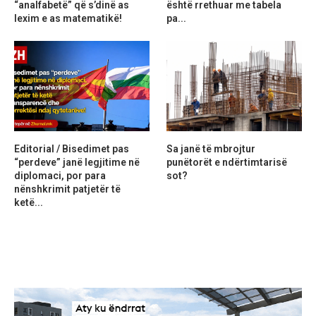
“analfabetë” që s’dinë as
është rrethuar me tabela
lexim e as matematikë!
pa...
Editorial / Bisedimet pas
Sa janë të mbrojtur
“perdeve” janë legjitime në
punëtorët e ndërtimtarisë
diplomaci, por para
sot?
nënshkrimit patjetër të
ketë...