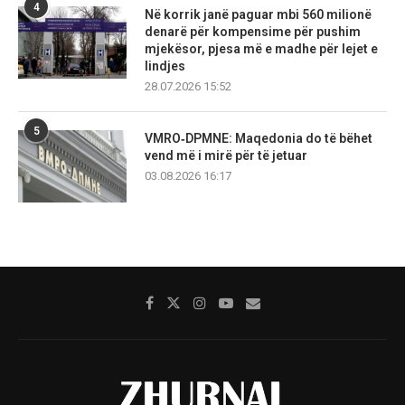
4
Në korrik janë paguar mbi 560 milionë
denarë për kompensime për pushim
mjekësor, pjesa më e madhe për lejet e
lindjes
28.07.2026 15:52
5
VMRO‑DPMNE: Maqedonia do të bëhet
vend më i mirë për të jetuar
03.08.2026 16:17