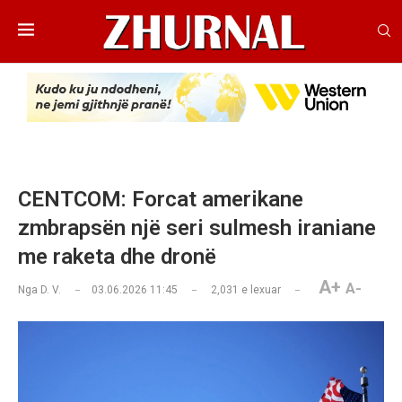
CENTCOM: Forcat amerikane
zmbrapsën një seri sulmesh iraniane
me raketa dhe dronë
A+
A-
Nga
D. V.
03.06.2026 11:45
2,031
e lexuar