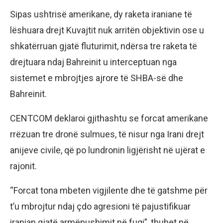
Sipas ushtrisë amerikane, dy raketa iraniane të
lëshuara drejt Kuvajtit nuk arritën objektivin ose u
shkatërruan gjatë fluturimit, ndërsa tre raketa të
drejtuara ndaj Bahreinit u interceptuan nga
sistemet e mbrojtjes ajrore të SHBA-së dhe
Bahreinit.
CENTCOM deklaroi gjithashtu se forcat amerikane
rrëzuan tre dronë sulmues, të nisur nga Irani drejt
anijeve civile, që po lundronin ligjërisht në ujërat e
rajonit.
“Forcat tona mbeten vigjilente dhe të gatshme për
t’u mbrojtur ndaj çdo agresioni të pajustifikuar
iranian gjatë armëpushimit në fuqi”, thuhet në