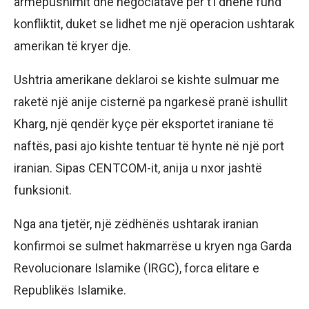
armëpushimit dhe negociatave për t’i dhënë fund
konfliktit, duket se lidhet me një operacion ushtarak
amerikan të kryer dje.
Ushtria amerikane deklaroi se kishte sulmuar me
raketë një anije cisternë pa ngarkesë pranë ishullit
Kharg, një qendër kyçe për eksportet iraniane të
naftës, pasi ajo kishte tentuar të hynte në një port
iranian. Sipas CENTCOM-it, anija u nxor jashtë
funksionit.
Nga ana tjetër, një zëdhënës ushtarak iranian
konfirmoi se sulmet hakmarrëse u kryen nga Garda
Revolucionare Islamike (IRGC), forca elitare e
Republikës Islamike.