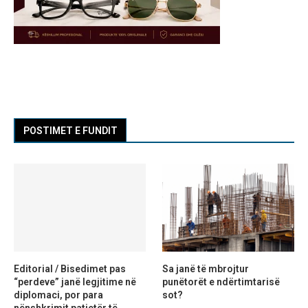
POSTIMET E FUNDIT
Editorial / Bisedimet pas
Sa janë të mbrojtur
“perdeve” janë legjitime në
punëtorët e ndërtimtarisë
diplomaci, por para
sot?
nënshkrimit patjetër të