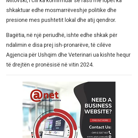
Mitovski, i cili ka konfirmuar se rasti me lopët ka
shkaktuar edhe mosmarrëveshje politike dhe
presione mes pushtetit lokal dhe atij qendror.
Bagëtia, në një periudhë, ishte edhe shkak për
ndalimin e disa prej ish-pronarëve, të cilëve
Agjencia për Ushqim dhe Veterinari ua kishte hequr
të drejtën e pronësisë në vitin 2024.