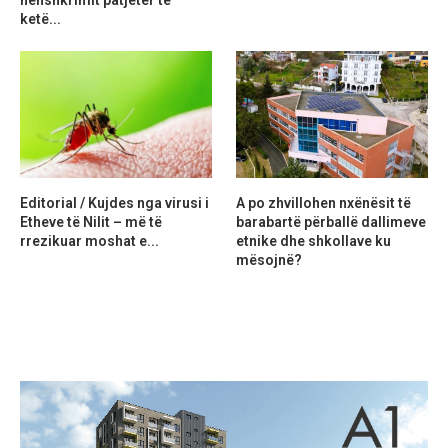
ketë...
Editorial / Kujdes nga virusi i
A po zhvillohen nxënësit të
Etheve të Nilit – më të
barabartë përballë dallimeve
rrezikuar moshat e...
etnike dhe shkollave ku
mësojnë?