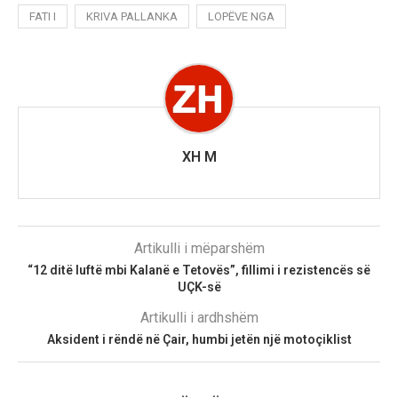
FATI I
KRIVA PALLANKA
LOPËVE NGA
XH M
Artikulli i mëparshëm
“12 ditë luftë mbi Kalanë e Tetovës”, fillimi i rezistencës së
UÇK-së
Artikulli i ardhshëm
Aksident i rëndë në Çair, humbi jetën një motoçiklist