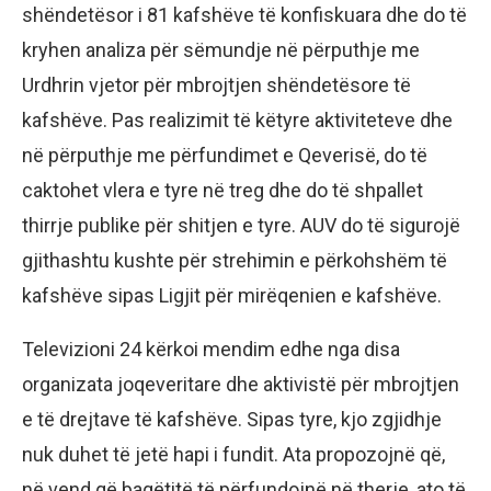
shëndetësor i 81 kafshëve të konfiskuara dhe do të
kryhen analiza për sëmundje në përputhje me
Urdhrin vjetor për mbrojtjen shëndetësore të
kafshëve. Pas realizimit të këtyre aktiviteteve dhe
në përputhje me përfundimet e Qeverisë, do të
caktohet vlera e tyre në treg dhe do të shpallet
thirrje publike për shitjen e tyre. AUV do të sigurojë
gjithashtu kushte për strehimin e përkohshëm të
kafshëve sipas Ligjit për mirëqenien e kafshëve.
Televizioni 24 kërkoi mendim edhe nga disa
organizata joqeveritare dhe aktivistë për mbrojtjen
e të drejtave të kafshëve. Sipas tyre, kjo zgjidhje
nuk duhet të jetë hapi i fundit. Ata propozojnë që,
në vend që bagëtitë të përfundojnë në therje, ato të