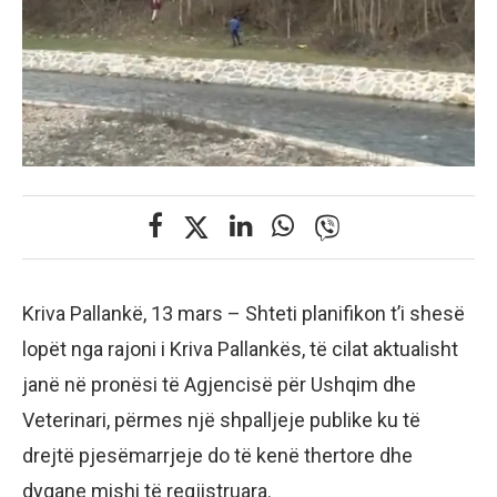
Kriva Pallankë, 13 mars – Shteti planifikon t’i shesë
lopët nga rajoni i Kriva Pallankës, të cilat aktualisht
janë në pronësi të Agjencisë për Ushqim dhe
Veterinari, përmes një shpalljeje publike ku të
drejtë pjesëmarrjeje do të kenë thertore dhe
dyqane mishi të regjistruara.