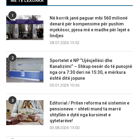
MË TË LEXUARA
1
Në korrik janë paguar mbi 560 milionë
denarë për kompensime për pushim
mjekësor, pjesa më e madhe për lejet e
lindjes
28.07.2026 15:52
2
Sportelet e NP “Ujësjellësi dhe
Kanalizimi” – Shkup nesër do të punojnë
nga ora 7:30 deri në 15:30, e mërkura
është ditë jopune
05.01.2026 10:36
3
Editorial / Priten reforma në sistemin e
pensioneve – shteti mund ta marrë
shtyllën e dytë nga kursimet e
qytetarëve!
03.08.2026 15:00