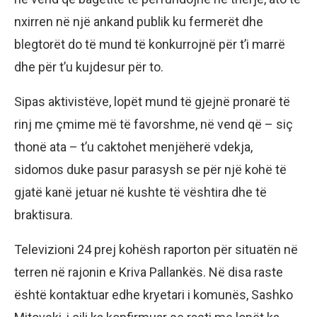
nxirren në një ankand publik ku fermerët dhe
blegtorët do të mund të konkurrojnë për t’i marrë
dhe për t’u kujdesur për to.
Sipas aktivistëve, lopët mund të gjejnë pronarë të
rinj me çmime më të favorshme, në vend që – siç
thonë ata – t’u caktohet menjëherë vdekja,
sidomos duke pasur parasysh se për një kohë të
gjatë kanë jetuar në kushte të vështira dhe të
braktisura.
Televizioni 24 prej kohësh raporton për situatën në
terren në rajonin e Kriva Pallankës. Në disa raste
është kontaktuar edhe kryetari i komunës, Sashko