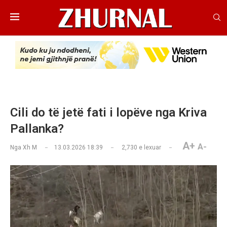
Cili do të jetë fati i lopëve nga Kriva
Pallanka?
A+
A-
Nga
Xh M
13.03.2026 18:39
2,730
e lexuar