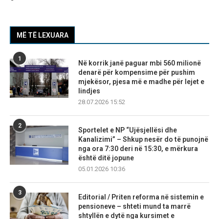
MË TË LEXUARA
1
Në korrik janë paguar mbi 560 milionë
denarë për kompensime për pushim
mjekësor, pjesa më e madhe për lejet e
lindjes
28.07.2026 15:52
2
Sportelet e NP “Ujësjellësi dhe
Kanalizimi” – Shkup nesër do të punojnë
nga ora 7:30 deri në 15:30, e mërkura
është ditë jopune
05.01.2026 10:36
3
Editorial / Priten reforma në sistemin e
pensioneve – shteti mund ta marrë
shtyllën e dytë nga kursimet e