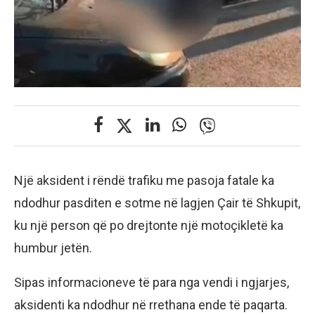
Një aksident i rëndë trafiku me pasoja fatale ka
ndodhur pasditen e sotme në lagjen Çair të Shkupit,
ku një person që po drejtonte një motoçikletë ka
humbur jetën.
Sipas informacioneve të para nga vendi i ngjarjes,
aksidenti ka ndodhur në rrethana ende të paqarta.