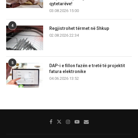
qytetarëve!
03.08.2026 15:00
4
Regjistrohet tërmet në Shkup
02.08.2026 22:34
5
DAP-i e fillon fazën e tretë të projektit
fatura elektronike
04.06.2026 13:52