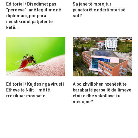
Editorial / Bisedimet pas
Sa janë të mbrojtur
“perdeve” janë legjitime në
punëtorët e ndërtimtarisë
diplomaci, por para
sot?
nënshkrimit patjetër të
ketë...
Editorial / Kujdes nga virusi i
A po zhvillohen nxënësit të
Etheve të Nilit – më të
barabartë përballë dallimeve
rrezikuar moshat e...
etnike dhe shkollave ku
mësojnë?