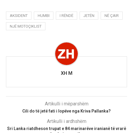
AKSIDENT
HUMBI
I RËNDË
JETËN
NË ÇAIR
NJË MOTOÇIKLIST
XH M
Artikulli i mëparshëm
Cili do të jetë fati i lopëve nga Kriva Pallanka?
Artikulli i ardhshëm
Sri Lanka riatdheson trupat e 84 marinarëve iranianë të vrarë