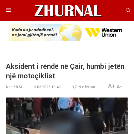
Aksident i rëndë në Çair, humbi jetën
një motoçiklist
A+
A-
Nga
Xh M
13.03.2026 18:40
3,719
e lexuar