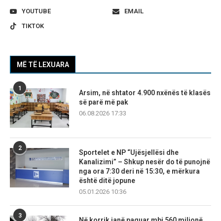
YOUTUBE
EMAIL
TIKTOK
MË TË LEXUARA
1
Arsim, në shtator 4.900 nxënës të klasës
së parë më pak
06.08.2026 17:33
2
Sportelet e NP “Ujësjellësi dhe
Kanalizimi” – Shkup nesër do të punojnë
nga ora 7:30 deri në 15:30, e mërkura
është ditë jopune
05.01.2026 10:36
3
Në korrik janë paguar mbi 560 milionë