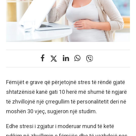
Fëmijët e grave që përjetojnë stres të rëndë gjatë
shtatzënisë kanë gati 10 herë më shumë të ngjarë
të zhvillojnë një çrregullim të personalitetit deri në
moshën 30 vjeç, sugjeron një studim.
Edhe stresi i zgjatur i moderuar mund të ketë
ndikim në zhvillimin e fëmijës dhe të vazhdojë pas