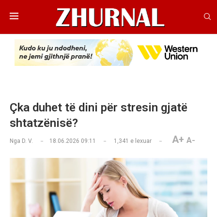
Çka duhet të dini për stresin gjatë
shtatzënisë?
A+
A-
Nga
D. V.
18.06.2026 09:11
1,341
e lexuar