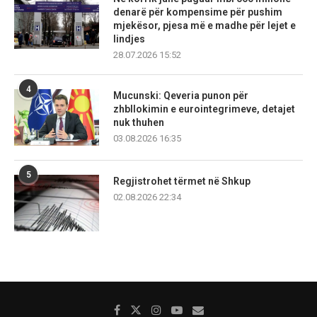
denarë për kompensime për pushim
mjekësor, pjesa më e madhe për lejet e
lindjes
28.07.2026 15:52
4
Mucunski: Qeveria punon për
zhbllokimin e eurointegrimeve, detajet
nuk thuhen
03.08.2026 16:35
5
Regjistrohet tërmet në Shkup
02.08.2026 22:34