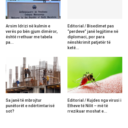
Arsim Idrizi në kulmin e
Editorial / Bisedimet pas
verës po bën gjum dimëror,
“perdeve” janë legjitime në
është rrethuar me tabela
diplomaci, por para
pa...
nënshkrimit patjetër të
ketë...
Sa janë të mbrojtur
Editorial / Kujdes nga virusi i
punëtorët e ndërtimtarisë
Etheve të Nilit – më të
sot?
rrezikuar moshat e...