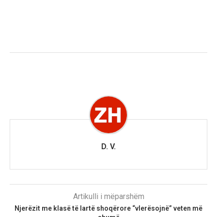
D. V.
Artikulli i mëparshëm
Njerëzit me klasë të lartë shoqërore “vlerësojnë” veten më