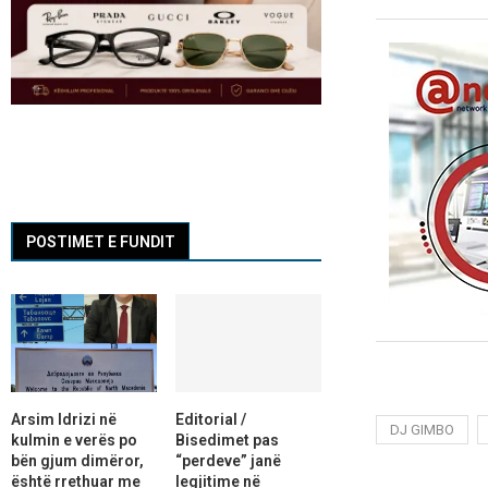
POSTIMET E FUNDIT
Arsim Idrizi në
Editorial /
DJ GIMBO
kulmin e verës po
Bisedimet pas
bën gjum dimëror,
“perdeve” janë
është rrethuar me
legjitime në