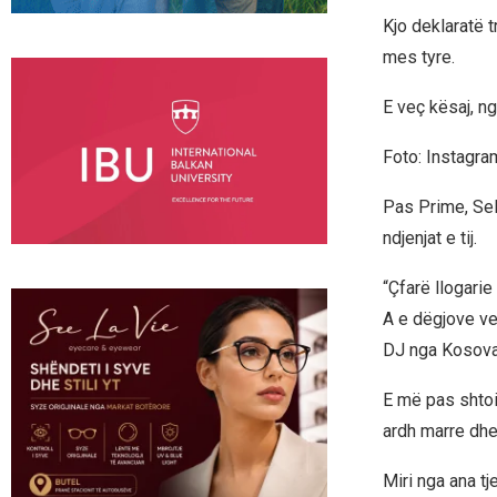
Kjo deklaratë 
mes tyre.
E veç kësaj, ng
Foto: Instagra
Pas Prime, Sel
ndjenjat e tij.
“Çfarë llogarie
A e dëgjove ve
DJ nga Kosova
E më pas shtoi
ardh marre dhe
Miri nga ana tj