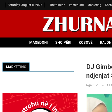
Saturday, August 8, 2026
Rreth nesh
Impresumi
Marketing
Kont
MAQEDONI
SHQIPËRI
KOSOVË
RAJON 
DJ Gimbo
MARKETING
ndjenjat 
Nga
D. V.
11.