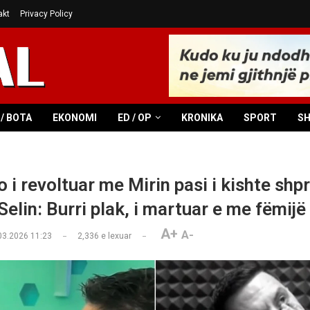
akt
Privacy Policy
/ BOTA
EKONOMI
ED / OP
KRONIKA
SPORT
S
 i revoltuar me Mirin pasi i kishte shp
Selin: Burri plak, i martuar e me fëmijë
A+
A-
03.2026 11:23
2,336
e lexuar