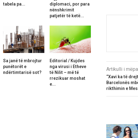
tabela pa...
diplomaci, por para
nënshkrimit
patjetër të ketë...
Sa janë të mbrojtur
Editorial / Kujdes
punëtorët e
nga virusi i Etheve
Artikulli i më
ndërtimtarisë sot?
të Nilit – më të
“Xavi ka të drejt
rrezikuar moshat
Barcelonës mbë
e...
rikthimin e Mes