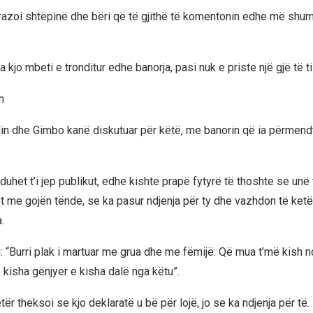
trazoi shtëpinë dhe bëri që të gjithë të komentonin edhe më shum
a kjo mbeti e tronditur edhe banorja, pasi nuk e priste një gjë të til
m
in dhe Gimbo kanë diskutuar për këtë, me banorin që ia përmen
 duhet t’i jep publikut, edhe kishte prapë fytyrë të thoshte se unë 
t me gojën tënde, se ka pasur ndjenja për ty dhe vazhdon të ketë
.
: “Burri plak i martuar me grua dhe me fëmijë. Që mua t’më kish 
 kisha gënjyer e kisha dalë nga këtu”.
etër theksoi se kjo deklaratë u bë për lojë, jo se ka ndjenja për të.