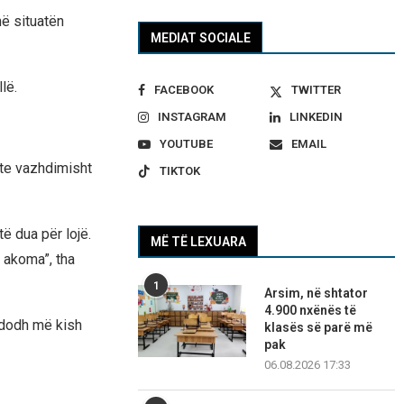
ë situatën
MEDIAT SOCIALE
lë.
FACEBOOK
TWITTER
INSTAGRAM
LINKEDIN
YOUTUBE
EMAIL
dte vazhdimisht
TIKTOK
të dua për lojë.
MË TË LEXUARA
 akoma”, tha
1
Arsim, në shtator
4.900 nxënës të
ndodh më kish
klasës së parë më
pak
06.08.2026 17:33