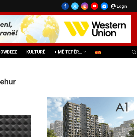
Login
HOWBIZZ
KULTURË
+ MË TEPËR…
rehur