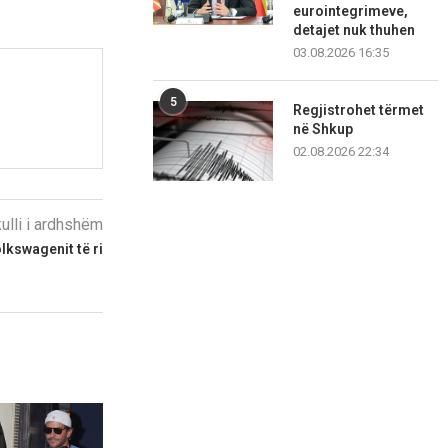
eurointegrimeve,
detajet nuk thuhen
03.08.2026 16:35
5
Regjistrohet tërmet
në Shkup
02.08.2026 22:34
kulli i ardhshëm
lkswagenit të ri