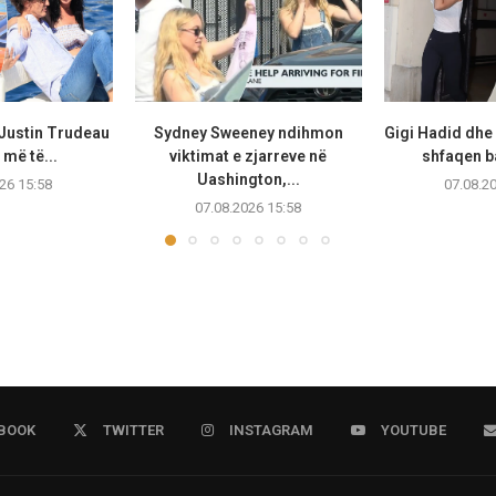
 Justin Trudeau
Sydney Sweeney ndihmon
Gigi Hadid dhe
më të...
viktimat e zjarreve në
shfaqen b
Uashington,...
26 15:58
07.08.2
07.08.2026 15:58
BOOK
TWITTER
INSTAGRAM
YOUTUBE