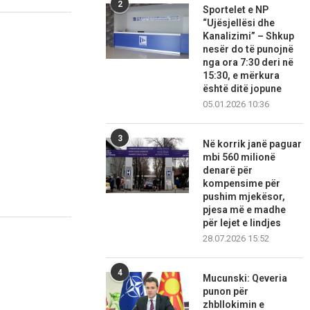
2
Sportelet e NP
“Ujësjellësi dhe
Kanalizimi” – Shkup
nesër do të punojnë
nga ora 7:30 deri në
15:30, e mërkura
është ditë jopune
05.01.2026 10:36
3
Në korrik janë paguar
mbi 560 milionë
denarë për
kompensime për
pushim mjekësor,
pjesa më e madhe
për lejet e lindjes
28.07.2026 15:52
4
Mucunski: Qeveria
punon për
zhbllokimin e