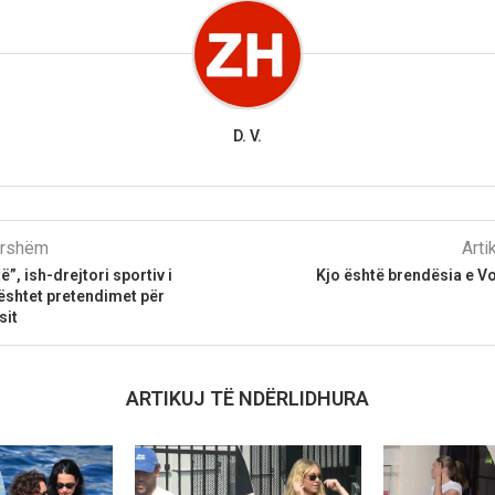
D. V.
parshëm
Arti
ë”, ish-drejtori sportiv i
Kjo është brendësia e Vo
shtet pretendimet për
sit
ARTIKUJ TË NDËRLIDHURA