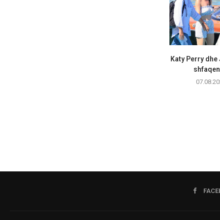
Katy Perry dhe
shfaqen 
07.08.20
FACE