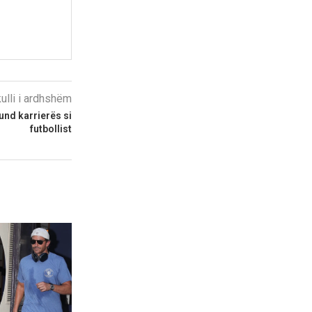
kulli i ardhshëm
fund karrierës si
futbollist