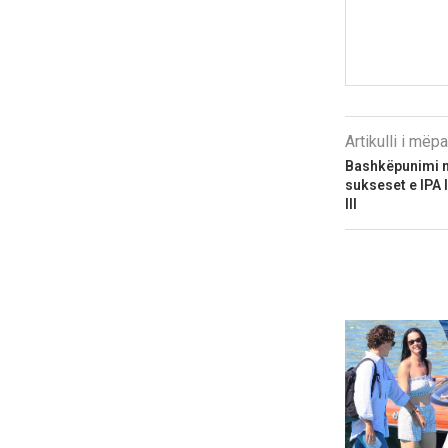
Artikulli i më
Bashkëpunimi n
sukseset e IPA I
III