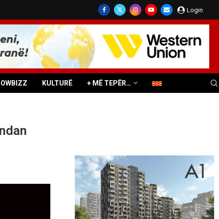
Login
HOWBIZZ
KULTURË
+ MË TEPËR…
 ndan