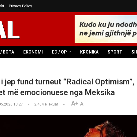
akt
Privacy Policy
/ BOTA
EKONOMI
ED / OP
KRONIKA
SPORT
S
 i jep fund turneut “Radical Optimism”,
t më emocionuese nga Meksika
A+
A-
05.2026 13:27
2,434
e lexuar