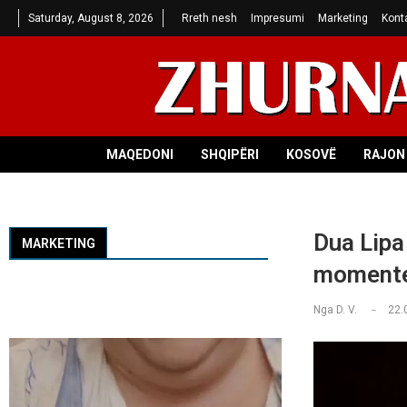
Saturday, August 8, 2026
Rreth nesh
Impresumi
Marketing
Kont
MAQEDONI
SHQIPËRI
KOSOVË
RAJON 
Dua Lipa
MARKETING
momente
Nga
D. V.
22.