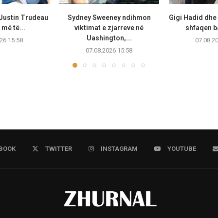
 Justin Trudeau
Sydney Sweeney ndihmon
Gigi Hadid dhe
më të...
viktimat e zjarreve në
shfaqen b
Uashington,...
26 15:58
07.08.2
07.08.2026 15:58
BOOK
TWITTER
INSTAGRAM
YOUTUBE