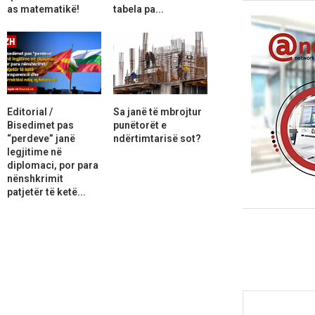
as matematikë!
tabela pa...
Editorial /
Sa janë të mbrojtur
Bisedimet pas
punëtorët e
“perdeve” janë
ndërtimtarisë sot?
legjitime në
diplomaci, por para
nënshkrimit
patjetër të ketë...