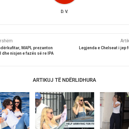
D. V.
parshëm
Arti
dërkufitar, MAPL prezanton
Legjenda e Chelseat i jep 
I dhe nisjen e fazës së re IPA
ARTIKUJ TË NDËRLIDHURA