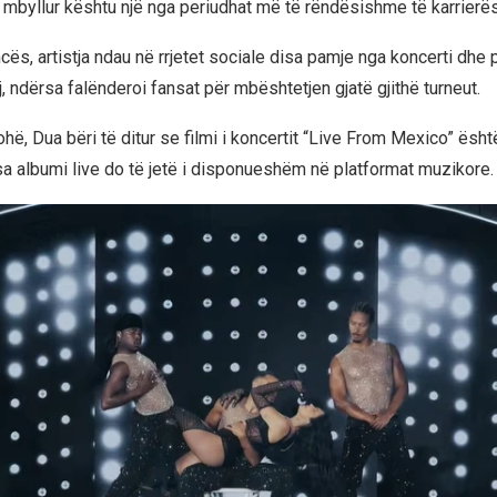
mbyllur kështu një nga periudhat më të rëndësishme të karrierës
ës, artistja ndau në rrjetet sociale disa pamje nga koncerti dhe
, ndërsa falënderoi fansat për mbështetjen gjatë gjithë turneut.
ohë, Dua bëri të ditur se filmi i koncertit “Live From Mexico” ësht
a albumi live do të jetë i disponueshëm në platformat muzikore.