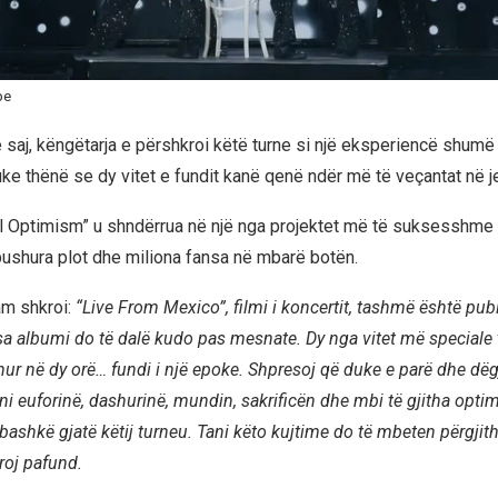
be
saj, këngëtarja e përshkroi këtë turne si një eksperiencë shum
ke thënë se dy vitet e fundit kanë qenë ndër më të veçantat në je
l Optimism” u shndërrua në një nga projektet më të suksesshme 
ushura plot dhe miliona fansa në mbarë botën.
am shkroi:
“Live From Mexico”, filmi i koncertit, tashmë është pub
a albumi do të dalë kudo pas mesnate. Dy nga vitet më speciale 
ur në dy orë… fundi i një epoke. Shpresoj që duke e parë dhe dëg
jeni euforinë, dashurinë, mundin, sakrificën dhe mbi të gjitha op
bashkë gjatë këtij turneu. Tani këto kujtime do të mbeten përgji
roj pafund.