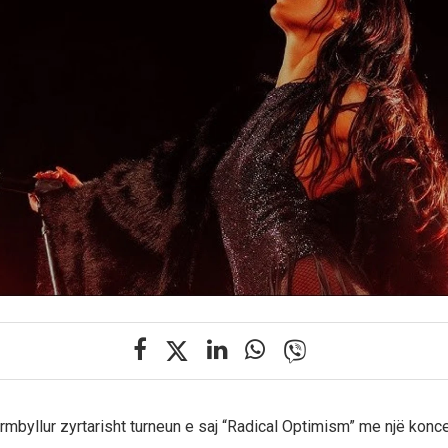
rmbyllur zyrtarisht turneun e saj “Radical Optimism” me një konc