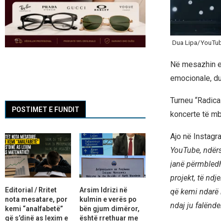
Dua Lipa/YouTu
Në mesazhin e 
emocionale, du
Turneu “Radica
POSTIMET E FUNDIT
koncerte të mb
Ajo në Instagr
YouTube, ndërs
janë përmbledh
projekt, të nd
Editorial / Rritet
Arsim Idrizi në
që kemi ndarë 
nota mesatare, por
kulmin e verës po
ndaj ju falënde
kemi “analfabetë”
bën gjum dimëror,
që s’dinë as lexim e
është rrethuar me