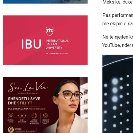
Meksikë, duke 
Pas performanc
me ekipin e saj
Në të njëjtën k
YouTube, ndërs