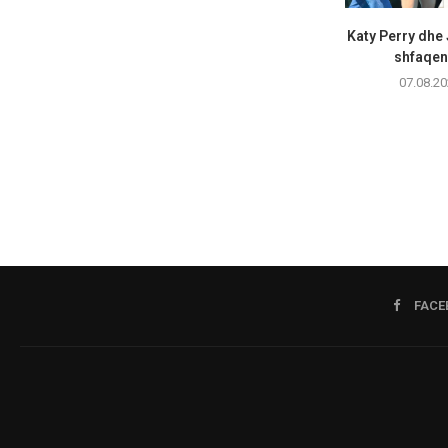
Katy Perry dhe
shfaqen 
07.08.20
FACE