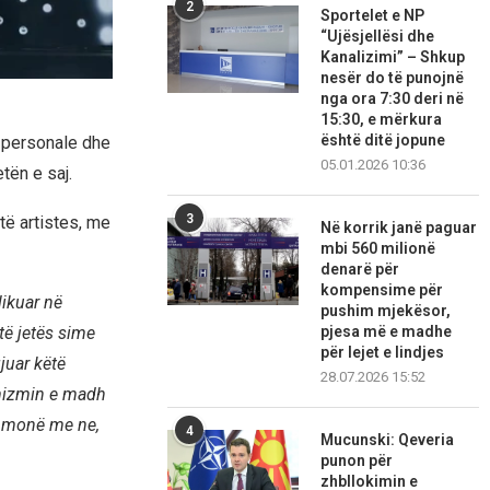
2
Sportelet e NP
“Ujësjellësi dhe
Kanalizimi” – Shkup
nesër do të punojnë
nga ora 7:30 deri në
15:30, e mërkura
është ditë jopune
ë personale dhe
05.01.2026 10:36
tën e saj.
3
të artistes, me
Në korrik janë paguar
mbi 560 milionë
denarë për
kompensime për
likuar në
pushim mjekësor,
të jetës sime
pjesa më e madhe
për lejet e lindjes
juar këtë
28.07.2026 15:52
timizmin e madh
thmonë me ne,
4
Mucunski: Qeveria
punon për
zhbllokimin e