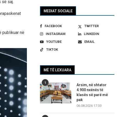
 së saj.
MEDIAT SOCIALE
 prapaskenat
FACEBOOK
TWITTER
ë publikuar në
INSTAGRAM
LINKEDIN
YOUTUBE
EMAIL
TIKTOK
MË TË LEXUARA
1
Arsim, në shtator
4.900 nxënës të
klasës së parë më
pak
06.08.2026 17:33