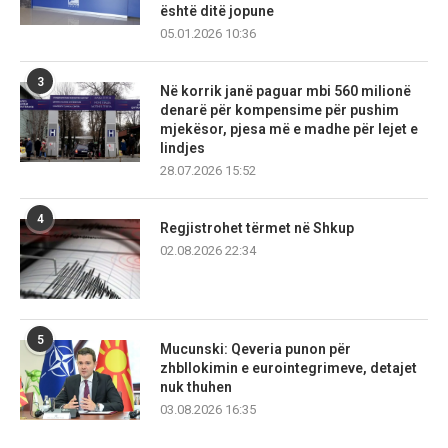
është ditë jopune
05.01.2026 10:36
3
Në korrik janë paguar mbi 560 milionë
denarë për kompensime për pushim
mjekësor, pjesa më e madhe për lejet e
lindjes
28.07.2026 15:52
4
Regjistrohet tërmet në Shkup
02.08.2026 22:34
5
Mucunski: Qeveria punon për
zhbllokimin e eurointegrimeve, detajet
nuk thuhen
03.08.2026 16:35