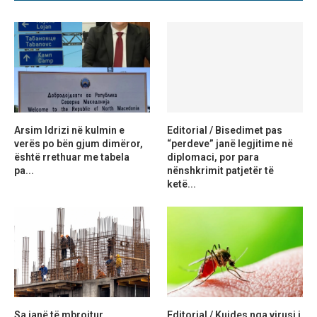
Arsim Idrizi në kulmin e
Editorial / Bisedimet pas
verës po bën gjum dimëror,
“perdeve” janë legjitime në
është rrethuar me tabela
diplomaci, por para
pa...
nënshkrimit patjetër të
ketë...
Sa janë të mbrojtur
Editorial / Kujdes nga virusi i