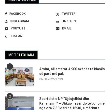
FACEBOOK
TWITTER
INSTAGRAM
LINKEDIN
YOUTUBE
EMAIL
TIKTOK
MË TË LEXUARA
1
Arsim, në shtator 4.900 nxënës të klasës
së parë më pak
06.08.2026 17:33
2
Sportelet e NP “Ujësjellësi dhe
Kanalizimi” – Shkup nesër do të punojnë
nga ora 7:30 deri në 15:30, e mërkura