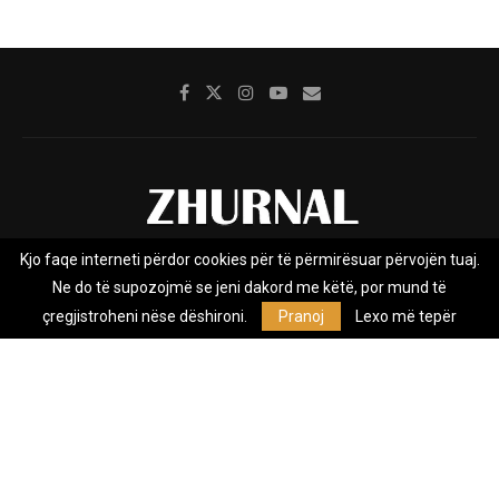
Kjo faqe interneti përdor cookies për të përmirësuar përvojën tuaj.
Rreth nesh
Impresumi
Marketing
Kontakt
Ne do të supozojmë se jeni dakord me këtë, por mund të
Privacy Policy
çregjistroheni nëse dëshironi.
Pranoj
Lexo më tepër
Zhurnal.mk është Agjenci e Lajmeve e pavarur, e themeluar në vitin
2009, që e mbulon Maqedoninë, Kosovën, Shqipërinë edhe lajmet
nga bota.
@2026 - All Right Reserved. Designed and Developed by
Anet.Com.Mk