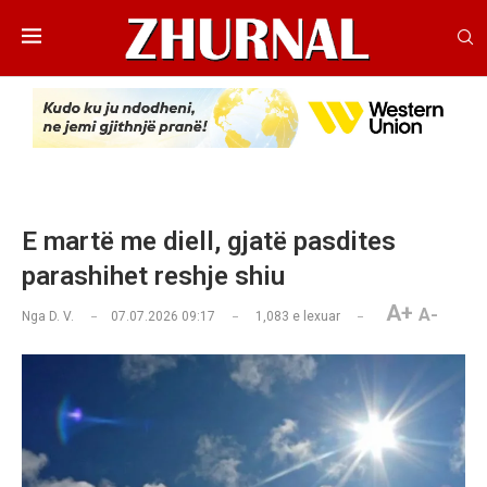
E martë me diell, gjatë pasdites
parashihet reshje shiu
A+
A-
Nga
D. V.
07.07.2026 09:17
1,083
e lexuar