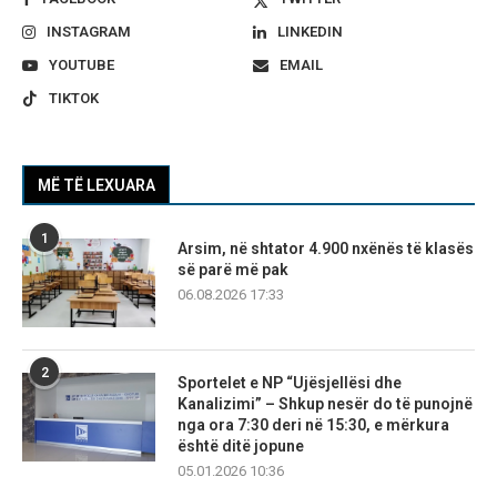
INSTAGRAM
LINKEDIN
YOUTUBE
EMAIL
TIKTOK
MË TË LEXUARA
1
Arsim, në shtator 4.900 nxënës të klasës
së parë më pak
06.08.2026 17:33
2
Sportelet e NP “Ujësjellësi dhe
Kanalizimi” – Shkup nesër do të punojnë
nga ora 7:30 deri në 15:30, e mërkura
është ditë jopune
05.01.2026 10:36