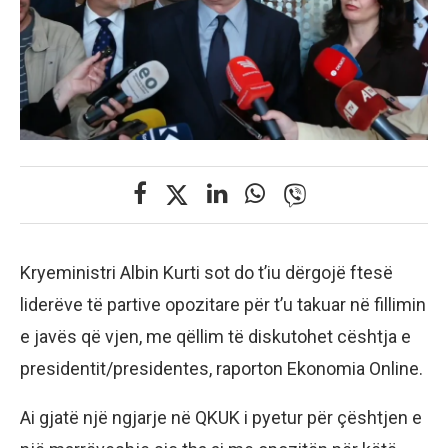
Kryeministri Albin Kurti sot do t’iu dërgojë ftesë
liderëve të partive opozitare për t’u takuar në fillimin
e javës që vjen, me qëllim të diskutohet cështja e
presidentit/presidentes, raporton Ekonomia Online.
Ai gjatë një ngjarje në QKUK i pyetur për çështjen e