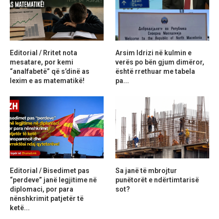
Editorial / Rritet nota
Arsim Idrizi në kulmin e
mesatare, por kemi
verës po bën gjum dimëror,
“analfabetë” që s’dinë as
është rrethuar me tabela
lexim e as matematikë!
pa...
Editorial / Bisedimet pas
Sa janë të mbrojtur
“perdeve” janë legjitime në
punëtorët e ndërtimtarisë
diplomaci, por para
sot?
nënshkrimit patjetër të
ketë...