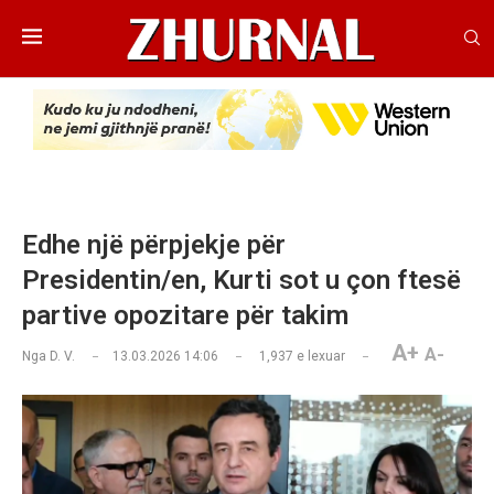
Edhe një përpjekje për
Presidentin/en, Kurti sot u çon ftesë
partive opozitare për takim
A+
A-
Nga
D. V.
13.03.2026 14:06
1,937
e lexuar