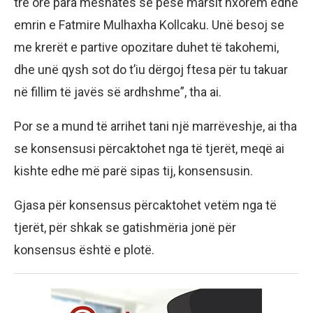
tre orë para mesnatës së pesë marsit nxorëm edhe
emrin e Fatmire Mulhaxha Kollcaku. Unë besoj se
me krerët e partive opozitare duhet të takohemi,
dhe unë qysh sot do t’iu dërgoj ftesa për tu takuar
në fillim të javës së ardhshme”, tha ai.
Por se a mund të arrihet tani një marrëveshje, ai tha
se konsensusi përcaktohet nga të tjerët, meqë ai
kishte edhe më parë sipas tij, konsensusin.
Gjasa për konsensus përcaktohet vetëm nga të
tjerët, për shkak se gatishmëria jonë për
konsensus është e plotë.