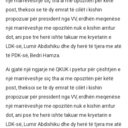
një marrëveshje siç tha ai me opozitën për këtë
post, theksoi se të dy emrat të cilët i kishin
propozuar për president nga VV, erdhën meqenëse
një marrëveshje me opozitën nuk e kishin arritur
dot, ani pse tre herë ishte takuar me kryetarin e
LDK-së, Lumir Abdixhiku dhe dy herë të tjera me atë
të PDK-së, Bedri Hamza.
Ai gjatë një ngjarje në QKUK i pyetur për çështjen e
një marrëveshje siç tha ai me opozitën për këtë
post, theksoi se të dy emrat të cilët i kishin
propozuar për president nga VV, erdhën meqenëse
një marrëveshje me opozitën nuk e kishin arritur
dot, ani pse tre herë ishte takuar me kryetarin e
LDK-së, Lumir Abdixhiku dhe dy herë të tjera me atë