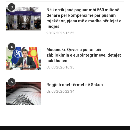
3
Në korrik janë paguar mbi 560 milionë
denarë për kompensime për pushim
mjekësor, pjesa më e madhe për lejet e
lindjes
28.07.2026 15:52
4
Mucunski: Qeveria punon për
zhbllokimin e eurointegrimeve, detajet
nuk thuhen
03.08.2026 16:35
5
Regjistrohet tërmet në Shkup
02.08.2026 22:34