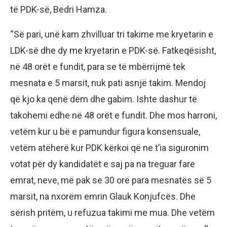
të PDK-së, Bedri Hamza.
“Së pari, unë kam zhvilluar tri takime me kryetarin e
LDK-së dhe dy me kryetarin e PDK-së. Fatkeqësisht,
në 48 orët e fundit, para se të mbërrijmë tek
mesnata e 5 marsit, nuk pati asnjë takim. Mendoj
që kjo ka qenë dëm dhe gabim. Ishte dashur të
takohemi edhe në 48 orët e fundit. Dhe mos harroni,
vetëm kur u bë e pamundur figura konsensuale,
vetëm atëherë kur PDK kërkoi që ne t’ia siguronim
votat për dy kandidatët e saj pa na treguar fare
emrat, neve, më pak se 30 orë para mesnatës së 5
marsit, na nxorëm emrin Glauk Konjufcës. Dhe
sërish pritëm, u refuzua takimi me mua. Dhe vetëm